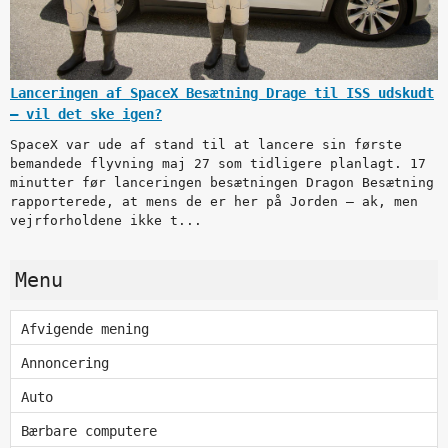
Lanceringen af SpaceX Besætning Drage til ISS udskudt
— vil det ske igen?
SpaceX var ude af stand til at lancere sin første
bemandede flyvning maj 27 som tidligere planlagt. 17
minutter før lanceringen besætningen Dragon Besætning
rapporterede, at mens de er her på Jorden — ak, men
vejrforholdene ikke t...
Menu
Afvigende mening
Annoncering
Auto
Bærbare computere