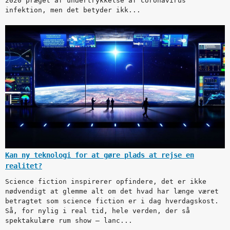
2020 præget af undertrykkelse af coronavirus
infektion, men det betyder ikk...
Kan ny teknologi for at gøre plads at rejse en
realitet?
Science fiction inspirerer opfindere, det er ikke
nødvendigt at glemme alt om det hvad har længe været
betragtet som science fiction er i dag hverdagskost.
Så, for nylig i real tid, hele verden, der så
spektakulære rum show – lanc...