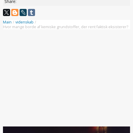
Share:
Main
/
videnskab
/
Hvor mange borde af kemiske grundstoffer, der rent faktisk eksisterer?