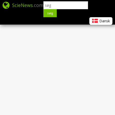
ScieNews
.com
søg
Dansk