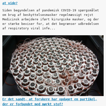
at vide?
Siden begyndelsen af pandemisk COVID-19 spørgsmålet
om brug af beskyttelsesmasker regelmæssigt rejst
Medicinsk arbejdere iført kirurgiske masker, og der
er stærke beviser for, at det begrænser udbredelsen
af respiratory viral infe...
Er det sandt, at forskere har opdaget en partikel,
der er forbundet med mørkt stof?