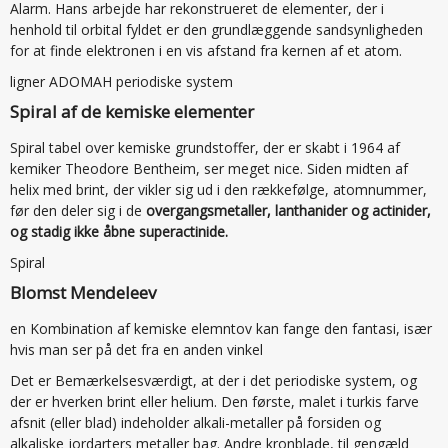
Alarm. Hans arbejde har rekonstrueret de elementer, der i
henhold til orbital fyldet er den grundlæggende sandsynligheden
for at finde elektronen i en vis afstand fra kernen af et atom.
ligner ADOMAH periodiske system
Spiral af de kemiske elementer
Spiral tabel over kemiske grundstoffer, der er skabt i 1964 af
kemiker Theodore Bentheim, ser meget nice. Siden midten af
helix med brint, der vikler sig ud i den rækkefølge, atomnummer,
før den deler sig i de
overgangsmetaller, lanthanider og actinider,
og stadig ikke åbne superactinide.
Spiral
Blomst Mendeleev
en Kombination af kemiske elemntov kan fange den fantasi, især
hvis man ser på det fra en anden vinkel
Det er Bemærkelsesværdigt, at der i det periodiske system, og
der er hverken brint eller helium. Den første, malet i turkis farve
afsnit (eller blad) indeholder alkali-metaller på forsiden og
alkaliske jordarters metaller bag. Andre kronblade, til gengæld