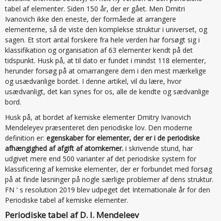
tabel af elementer. Siden 150 år, der er gået. Men Dmitri
Ivanovich ikke den eneste, der formåede at arrangere
elementerne, så de viste den komplekse struktur i universet, og
sagen. Et stort antal forskere fra hele verden har forsøgt sig i
klassifikation og organisation af 63 elementer kendt på det
tidspunkt. Husk på, at til dato er fundet i mindst 118 elementer,
herunder forsøg på at omarrangere dem i den mest mærkelige
og usædvanlige bordet. I denne artikel, vil du lære, hvor
usædvanligt, det kan synes for os, alle de kendte og sædvanlige
bord.
Husk på, at bordet af kemiske elementer Dmitry Ivanovich
Mendeleyev præsenteret den periodiske lov. Den moderne
definition er:
egenskaber for elementer, der er i de periodiske
afhængighed af afgift af atomkerner.
i skrivende stund, har
udgivet mere end 500 varianter af det periodiske system for
klassificering af kemiske elementer, der er forbundet med forsøg
på at finde løsninger på nogle særlige problemer af dens struktur.
FN ' s resolution 2019 blev udpeget det Internationale år for den
Periodiske tabel af kemiske elementer.
Periodiske tabel af D. I. Mendeleev