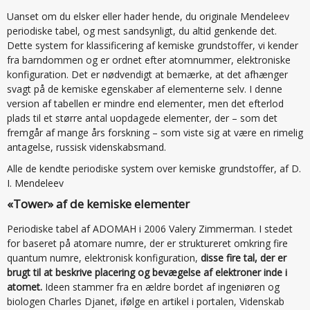
Uanset om du elsker eller hader hende, du originale Mendeleev
periodiske tabel, og mest sandsynligt, du altid genkende det.
Dette system for klassificering af kemiske grundstoffer, vi kender
fra barndommen og er ordnet efter atomnummer, elektroniske
konfiguration. Det er nødvendigt at bemærke, at det afhænger
svagt på de kemiske egenskaber af elementerne selv. I denne
version af tabellen er mindre end elementer, men det efterlod
plads til et større antal uopdagede elementer, der – som det
fremgår af mange års forskning – som viste sig at være en rimelig
antagelse, russisk videnskabsmand.
Alle de kendte periodiske system over kemiske grundstoffer, af D.
I. Mendeleev
«Tower» af de kemiske elementer
Periodiske tabel af ADOMAH i 2006 Valery Zimmerman. I stedet
for baseret på atomare numre, der er struktureret omkring fire
quantum numre, elektronisk konfiguration,
disse fire tal, der er
brugt til at beskrive placering og bevægelse af elektroner inde i
atomet.
Ideen stammer fra en ældre bordet af ingeniøren og
biologen Charles Djanet, ifølge en artikel i portalen, Videnskab