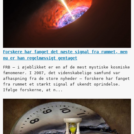
Forskere har fanget det næste signal fra rummet, men
nu er han regelmæssigt gentaget
FRB — i øjeblikket er en af de mest mystiske kosmiske
fænomener. I 2007, det videnskabelige samfund var
afhaspning fra de store nyheder — forskere har fanget
fra rummet et stærkt signal af ukendt oprindelse.
Ifølge forskerne, at n...