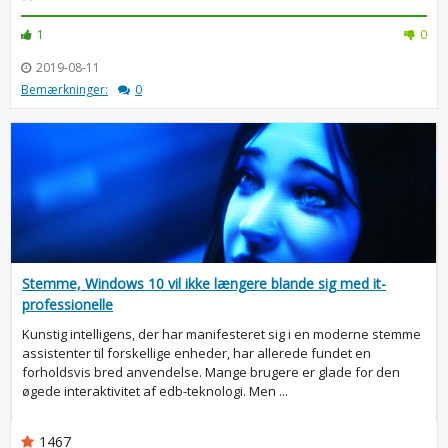
1
0
2019-08-11
Bemærkninger:
0
Stemme, Windows 10 vil ikke længere blande sig med it-
professionelle
Kunstig intelligens, der har manifesteret sig i en moderne stemme
assistenter til forskellige enheder, har allerede fundet en
forholdsvis bred anvendelse. Mange brugere er glade for den
øgede interaktivitet af edb-teknologi. Men ...
1467