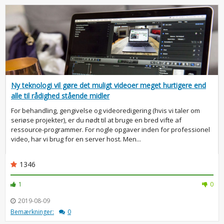
Ny teknologi vil gøre det muligt videoer meget hurtigere end
alle til rådighed stående midler
For behandling, gengivelse og videoredigering (hvis vi taler om
seriøse projekter), er du nødt til at bruge en bred vifte af
ressource-programmer. For nogle opgaver inden for professionel
video, har vi brug for en server host. Men...
1346
1
0
2019-08-09
Bemærkninger:
0