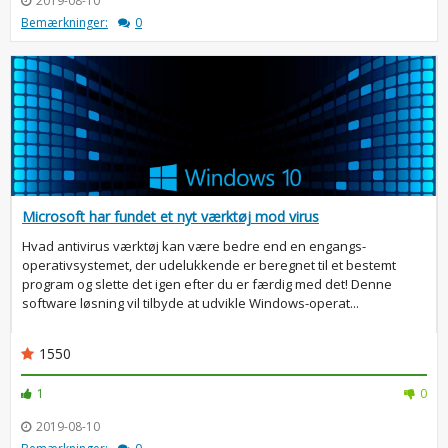
2019-08-10
Bemærkninger:
0
Microsoft har fundet et nyt værktøj mod virus
Hvad antivirus værktøj kan være bedre end en engangs-
operativsystemet, der udelukkende er beregnet til et bestemt
program og slette det igen efter du er færdig med det! Denne
software løsning vil tilbyde at udvikle Windows-operat...
1550
1
0
2019-08-10