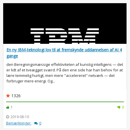
En ny IBM-teknologi lov til at fremskynde uddannelsen af AI 4
gange
den Beregningsmæssige effektiviteten af kunstig intelligens — det
er lidt af et tveægget sværd. På den ene side har han behov for at
lære temmelig hurtigt, men mere "accelereret" netværk — det
forbruger mere energi. Og...
1326
1
0
2019-08-10
Bemærkninger:
0