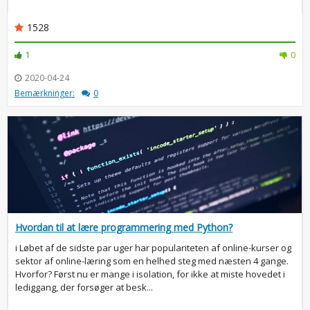
1528
1
0
2020-04-24
Bemærkninger:
0
Hvordan til at lære programmering med Python?
i Løbet af de sidste par uger har populariteten af online-kurser og
sektor af online-læring som en helhed steg med næsten 4 gange.
Hvorfor? Først nu er mange i isolation, for ikke at miste hovedet i
lediggang, der forsøger at besk...