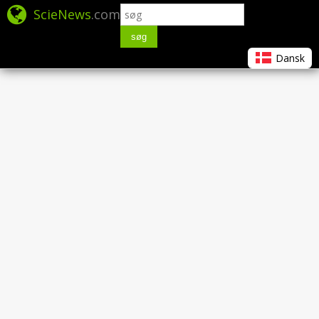
ScieNews
.com
søg
Dansk