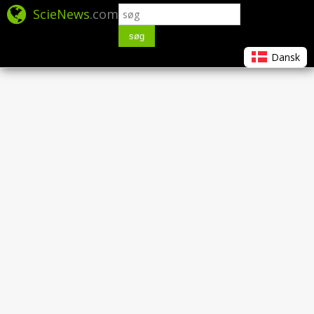
ScieNews
.com
søg
Dansk