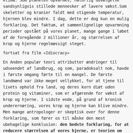
sandsynligvis stillede mennesker af lavere vækst.Som
skeletter og kranier faldt med stigende temperatur,
hjernen blev mindre. I dag, dette er dog kun en mulig
forklaring. Det faktum, at sammenlignelige opvarmning
perioder opstået på vores planet, mange gange i løbet
af de foregående 2 millioner år, og størrelsen af
krop og hjerne regelmæssigt steget.
fortsat fra film «Idiocracy»
En Anden populær teori attributter ændringer til
udseendet af landbrug, og som, paradoksalt nok, havde
i første omgang førte til en mangel. De første
landmænd var ikke meget vellykket, for at tjene til
livets ophold fra land, og deres korn diæt uden
protein og vitaminer, som er afgørende for vækst af
krop og hjerne. I sidste ende, på grund af kronisk
underernæring, vores krop og hjerne kan blive mindre.
Men mange antropologer er skeptisk over for denne
forklaring, som fører os til måske den mest
ubehagelige konklusion:
den bedste forklaring, for at
reducere størrelsen af vores hjerne, er teorien om