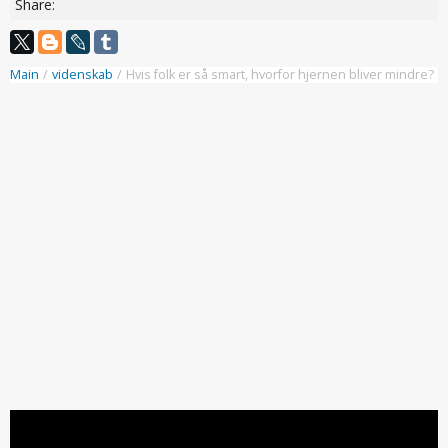
Share:
Main
/
videnskab
/
Hvis folk er så smart, hvorfor hjernen bliver mindre?