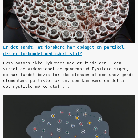
Er det sandt, at forskere har opdaget en partikel,
der er forbundet med mørkt stof?
Hvis axions ikke lykkedes mig at finde den – den
virkelige videnskabelige gennembrud Fysikere siger,
de har fundet bevis for eksistensen af den undvigende
elementære partikler axion, som kan være en del af
det mystiske mørke stof....