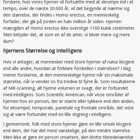
forskere, hvis vores hjerner vil fortsætte med at skrumpe ind i et
tempo, over de næste 20.000 år, vil det begynde at nærme sig
den størrelse, der findes i Homo erectus, en menneskelig
forfader, der gik på Jorden en halv million år siden. Hjernen
mængden af Homo erectus ikke overstige 1100 kubik centimeter.
Men betyder det, at som en af de arter, vi bliver mere og mere
dum?
hjernens Størrelse og intelligens
Hvis vi antager, at mennesker med store hjerner af natur klogere
end alle andre, hvordan at forklare forskellen i størrelsen? I dag
mener forskerne, at den menneskelige hjerne når sin maksimale
størrelse, når vi vender os fra tredive til fyrre år. Som resultaterne
af MR-scanning, alt hjerne volumen er svagt, der er forbundet
med intelligens. Som Scientific American, når visse områder af
hjernen hos en person, der er større eller tykkere end den anden,
for eksempel, temporale, parietale og frontale område, det viste
sig at være forbundet med en lille stigning i intelligens.
I gennemsnit, folk med store hjerner gøre en lille smule klogere
end dem, der har det mest vanskelige, på den mindre størrelse.
Men ikke at gøre en person smartere, den blotte tilstedeværelse