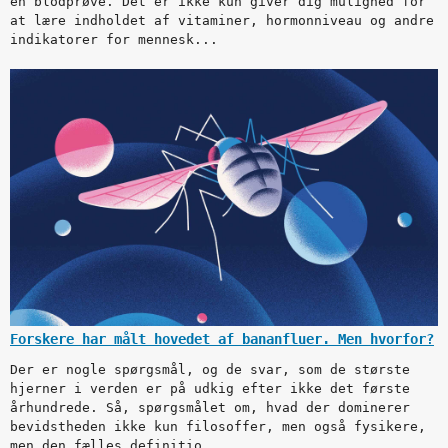
en blodprøve. Det er ikke kun giver dig mulighed for
at lære indholdet af vitaminer, hormonniveau og andre
indikatorer for mennesk...
Forskere har målt hovedet af bananfluer. Men hvorfor?
Der er nogle spørgsmål, og de svar, som de største
hjerner i verden er på udkig efter ikke det første
århundrede. Så, spørgsmålet om, hvad der dominerer
bevidstheden ikke kun filosoffer, men også fysikere,
men den fælles definitio...