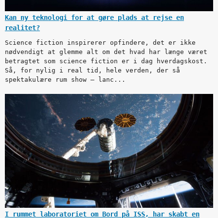
Kan ny teknologi for at gøre plads at rejse en
realitet?
Science fiction inspirerer opfindere, det er ikke
nødvendigt at glemme alt om det hvad har længe været
betragtet som science fiction er i dag hverdagskost.
Så, for nylig i real tid, hele verden, der så
spektakulære rum show – lanc...
I rummet laboratoriet om Bord på ISS, har skabt en