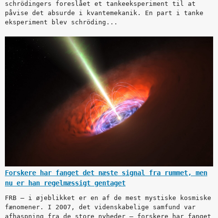
schrödingers foreslået et tankeeksperiment til at
påvise det absurde i kvantemekanik. En part i tanke
eksperiment blev schröding...
Forskere har fanget det næste signal fra rummet, men
nu er han regelmæssigt gentaget
FRB — i øjeblikket er en af de mest mystiske kosmiske
fænomener. I 2007, det videnskabelige samfund var
afhaspning fra de store nyheder — forskere har fanget