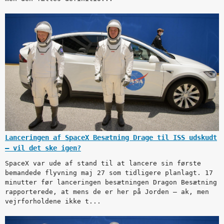
Lanceringen af SpaceX Besætning Drage til ISS udskudt
— vil det ske igen?
SpaceX var ude af stand til at lancere sin første
bemandede flyvning maj 27 som tidligere planlagt. 17
minutter før lanceringen besætningen Dragon Besætning
rapporterede, at mens de er her på Jorden — ak, men
vejrforholdene ikke t...