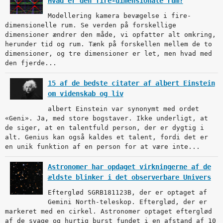
Hvad er den fire-dimensionale rum?
Modellering kamera bevægelse i fire-
dimensionelle rum. Se verden på forskellige
dimensioner ændrer den måde, vi opfatter alt omkring,
herunder tid og rum. Tænk på forskellen mellem de to
dimensioner, og tre dimensioner er let, men hvad med
den fjerde...
15 af de bedste citater af albert Einstein
om videnskab og liv
albert Einstein var synonymt med ordet
«Geni». Ja, med store bogstaver. Ikke underligt, at
de siger, at en talentfuld person, der er dygtig i
alt. Genius kan også kaldes et talent, fordi det er
en unik funktion af en person for at være inte...
Astronomer har opdaget virkningerne af de
ældste blinker i det observerbare Univers
Efterglød SGRB181123B, der er optaget af
Gemini North-teleskop. Efterglød, der er
markeret med en cirkel. Astronomer optaget efterglød
af de svage og hurtig burst fundet i en afstand af 10