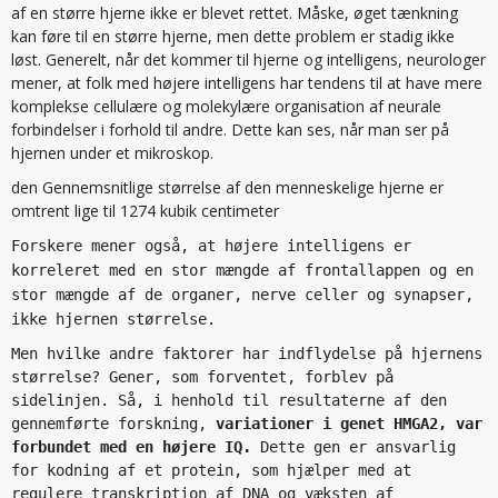
af en større hjerne ikke er blevet rettet. Måske, øget tænkning
kan føre til en større hjerne, men dette problem er stadig ikke
løst. Generelt, når det kommer til hjerne og intelligens, neurologer
mener, at folk med højere intelligens har tendens til at have mere
komplekse cellulære og molekylære organisation af neurale
forbindelser i forhold til andre. Dette kan ses, når man ser på
hjernen under et mikroskop.
den Gennemsnitlige størrelse af den menneskelige hjerne er
omtrent lige til 1274 kubik centimeter
Forskere mener også, at højere intelligens er
korreleret med en stor mængde af frontallappen og en
stor mængde af de organer, nerve celler og synapser,
ikke hjernen størrelse.
Men hvilke andre faktorer har indflydelse på hjernens
størrelse? Gener, som forventet, forblev på
sidelinjen. Så, i henhold til resultaterne af den
gennemførte forskning,
variationer i genet HMGA2, var
forbundet med en højere IQ.
Dette gen er ansvarlig
for kodning af et protein, som hjælper med at
regulere transkription af DNA og væksten af