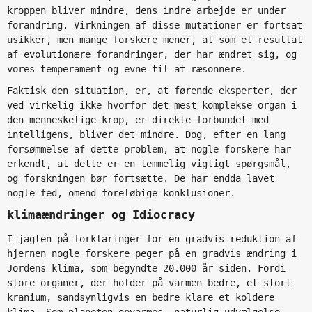
kroppen bliver mindre, dens indre arbejde er under
forandring. Virkningen af disse mutationer er fortsat
usikker, men mange forskere mener, at som et resultat
af evolutionære forandringer, der har ændret sig, og
vores temperament og evne til at ræsonnere.
Faktisk den situation, er, at førende eksperter, der
ved virkelig ikke hvorfor det mest komplekse organ i
den menneskelige krop, er direkte forbundet med
intelligens, bliver det mindre. Dog, efter en lang
forsømmelse af dette problem, at nogle forskere har
erkendt, at dette er en temmelig vigtigt spørgsmål,
og forskningen bør fortsætte. De har endda lavet
nogle fed, omend foreløbige konklusioner.
klimaændringer og Idiocracy
I jagten på forklaringer for en gradvis reduktion af
hjernen nogle forskere peger på en gradvis ændring i
Jordens klima, som begyndte 20.000 år siden. Fordi
store organer, der holder på varmen bedre, et stort
kranium, sandsynligvis en bedre klare et koldere
klima. Som planeten opvarmes, naturlig udvælgelse