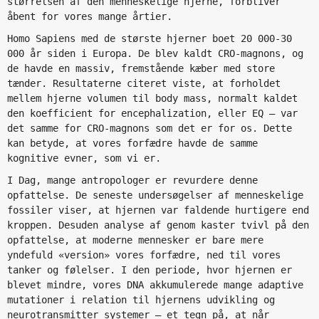
størrelsen af den menneskelige hjerne, forbliver
åbent for vores mange årtier.
Homo Sapiens med de største hjerner boet 20 000-30
000 år siden i Europa. De blev kaldt CRO-magnons, og
de havde en massiv, fremstående kæber med store
tænder. Resultaterne citeret viste, at forholdet
mellem hjerne volumen til body mass, normalt kaldet
den koefficient for encephalization, eller EQ — var
det samme for CRO-magnons som det er for os. Dette
kan betyde, at vores forfædre havde de samme
kognitive evner, som vi er.
I Dag, mange antropologer er revurdere denne
opfattelse. De seneste undersøgelser af menneskelige
fossiler viser, at hjernen var faldende hurtigere end
kroppen. Desuden analyse af genom kaster tvivl på den
opfattelse, at moderne mennesker er bare mere
yndefuld «version» vores forfædre, ned til vores
tanker og følelser. I den periode, hvor hjernen er
blevet mindre, vores DNA akkumulerede mange adaptive
mutationer i relation til hjernens udvikling og
neurotransmitter systemer — et tegn på, at når