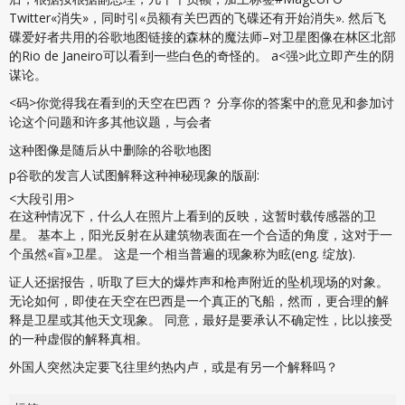
Twitter«消失»，同时引«员额有关巴西的飞碟还有开始消失». 然后飞
碟爱好者共用的谷歌地图链接的森林的魔法师–对卫星图像在林区北部
的Rio de Janeiro可以看到一些白色的奇怪的。 a<强>此立即产生的阴
谋论。
<码>你觉得我在看到的天空在巴西？ 分享你的答案中的意见和参加讨
论这个问题和许多其他议题，与会者
这种图像是随后从中删除的谷歌地图
p谷歌的发言人试图解释这种神秘现象的版副:
<大段引用>
在这种情况下，什么人在照片上看到的反映，这暂时载传感器的卫
星。 基本上，阳光反射在从建筑物表面在一个合适的角度，这对于一
个虽然«盲»卫星。 这是一个相当普遍的现象称为眩(eng. 绽放).
证人还据报告，听取了巨大的爆炸声和枪声附近的坠机现场的对象。
无论如何，即使在天空在巴西是一个真正的飞船，然而，更合理的解
释是卫星或其他天文现象。 同意，最好是要承认不确定性，比以接受
的一种虚假的解释真相。
外国人突然决定要飞往里约热内卢，或是有另一个解释吗？