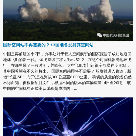
国际空间站不再需要的？ 中国准备发射其空间站
中国是再前进的余7日，办事处对于载人空间航班的国家报告了成功地返回
地球飞船的新一代。 试飞持续了将近3天#8212；在这个时间机器绕地球飞
行，在那里呆了一段时间，并降落。 太空飞船专门运输宇航员在空间站，
其中国希望在不久的将来。 国际空间站即将不需要？ 船发射进入轨道，新
增"长征-5B"，试飞是在海拔300公里至8 000公里。 确切的质量的设备仍然
不得而知，但根据项目文件，根据不同的版本的车辆重量14日至20吨。 该
中国的空间机构正式承认试验是成功的，...