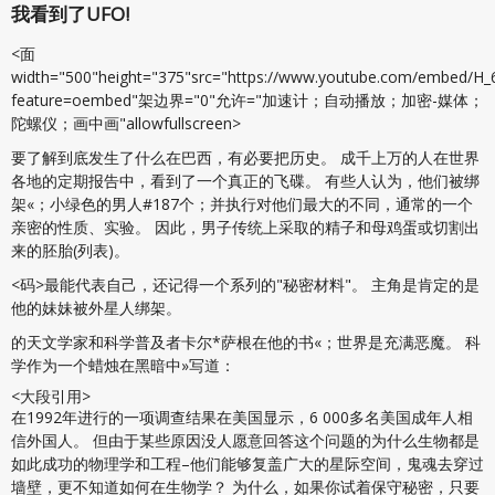
我看到了UFO!
<面
width="500"height="375"src="https://www.youtube.com/embed/H_
feature=oembed"架边界="0"允许="加速计；自动播放；加密-媒体；
陀螺仪；画中画"allowfullscreen>
要了解到底发生了什么在巴西，有必要把历史。 成千上万的人在世界
各地的定期报告中，看到了一个真正的飞碟。 有些人认为，他们被绑
架«；小绿色的男人#187个；并执行对他们最大的不同，通常的一个
亲密的性质、实验。 因此，男子传统上采取的精子和母鸡蛋或切割出
来的胚胎(列表)。
<码>最能代表自己，还记得一个系列的"秘密材料"。 主角是肯定的是
他的妹妹被外星人绑架。
的天文学家和科学普及者卡尔*萨根在他的书«；世界是充满恶魔。 科
学作为一个蜡烛在黑暗中»写道：
<大段引用>
在1992年进行的一项调查结果在美国显示，6 000多名美国成年人相
信外国人。 但由于某些原因没人愿意回答这个问题的为什么生物都是
如此成功的物理学和工程–他们能够复盖广大的星际空间，鬼魂去穿过
墙壁，更不知道如何在生物学？ 为什么，如果你试着保守秘密，只要