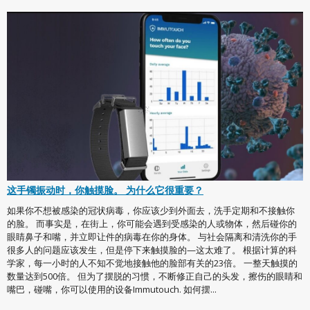
这手镯振动时，你触摸脸。 为什么它很重要？
如果你不想被感染的冠状病毒，你应该少到外面去，洗手定期和不接触你
的脸。 而事实是，在街上，你可能会遇到受感染的人或物体，然后碰你的
眼睛鼻子和嘴，并立即让件的病毒在你的身体。 与社会隔离和清洗你的手
很多人的问题应该发生，但是停下来触摸脸的—这太难了。 根据计算的科
学家，每一小时的人不知不觉地接触他的脸部有关的23倍。 一整天触摸的
数量达到500倍。 但为了摆脱的习惯，不断修正自己的头发，擦伤的眼睛和
嘴巴，碰嘴，你可以使用的设备Immutouch. 如何摆...