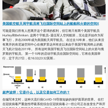
美国航空航天局宇航员将飞往国际空间站上的船舶和火箭的空间X
可能是我们所有人想离开这个星球的权利，但它将只有两个美国宇航员
Hurley和Behnken. 这两个宇航员–退伍军人空间航班，无论是开始作为军
事飞行，并在2000年成为美国航天局宇航员。 在过去10年来，他们从来没
有离开的肯尼迪空间中心在佛罗里达州有史以来由于美国宇航局终止的航
天飞机计划在2011年。 所有这时美国宇航员飞往国际空间站上的火箭与俄
罗斯的宇航员。 第一个10年的启动宇航员在国际空间站，它将在美国举
行，定于月27日，在16:32(23:32莫斯...
超声波焊：它是什么，以及它是如何工作的？
在编写本文时，这种大流行病CoVID-19导致短缺的保护面罩的世界。 在打
击冠状病毒严重急性呼吸系统综合症冠状病毒-2一些公司正在改变生产和开