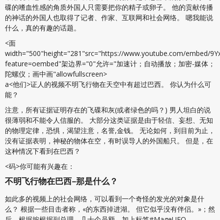
碟的嗜血性感的角质外国人只需要把你的精子或卵子。 他的贡献传播
的神话的外国人也取得了记者、作家、互联网和社会网络。 嗯我能说
什么，真的有趣的话题。
<面
width="500"height="281"src="https://www.youtube.com/embed/9
feature=oembed"架边界="0"允许="加速计；自动播放；加密-媒体；
陀螺仪；画中画"allowfullscreen>
a<他们>证人的视频不明飞行物在天空中有超过巴西。 你认为什么可
能？
注意，所有证据证明存在的飞碟和灰(或者绿色的吗？) 男人坦白的说
很薄弱和不能令人信服的。 大部分这类证据是由于轻信、妄想、无知
的物理定律，恐惧，渴望注意，名誉,金钱。 无论如何，到目前为止，
没有证据表明，神秘的物体在空，有时误导人的外国船只。 但是，在
这种情况下看到在巴西？
<码>你可能有兴趣在：
不明飞行物在巴西–那是什么？
如此多的视频上的社会网络，可以看到一个奇怪的发光的对象是什
么？ 根据一些目击者称，«的东西掉进湖。 但它似乎没有伴侣。»；然
后，根据按根据副总理，几十个员额，加上标签#MageUFO