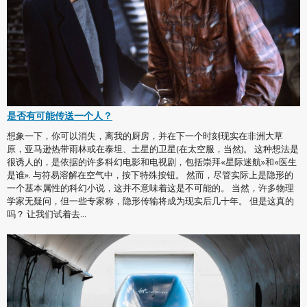
是否有可能传送一个人？
想象一下，你可以消失，离我的厨房，并在下一个时刻现实在非洲大草
原，亚马逊热带雨林或在泰坦、土星的卫星(在太空服，当然)。 这种想法是
很诱人的，是依据的许多科幻电影和电视剧，包括崇拜«星际迷航»和«医生
是谁». 与符易溶解在空气中，按下特殊按钮。 然而，尽管实际上是隐形的
一个基本属性的科幻小说，这并不意味着这是不可能的。 当然，许多物理
学家无疑问，但一些专家称，隐形传输将成为现实后几十年。 但是这真的
吗？ 让我们试着去...