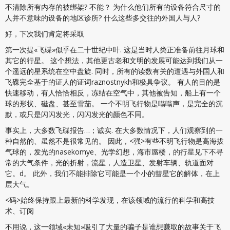
不清除所有内存的被绑架? 不能？ 为什么他们所有的设备符合尺寸的
人并不意味的设备的地区诊所? 什么这些多交往的外国人与人?
好，下次我们肯定将采取
第一次提«飞碟»似乎在二十世纪中叶. 这是当时人类正准备前往月球和
其它的行星。 这个想法，其他更古老和文明的发展可能达到我们从一
个遥远的星系统在空中盘旋. 同时，所有的读数有关的遭遇与外国人和
飞碟完全基于的证人的证词raznostnykh和极具争议。 有人的目的是
快速移动，有人恰恰相反，冻结在空气中，其他被告知，船上有一个
球的形状、磁盘、甚至雪茄。 一个不明飞行物是嗡嗡声，是完全的沉
默，或只是闪闪发光，闪闪发光的颜色不同。
事实上，大多数飞碟报告…；诚实. 在大多数情况下，人们观察到的一
种自然的、虽然不是很常见的。 因此，<强>有些不明飞行物是高海拔
气球的，发光的nasekomye、光学幻想，海市蜃楼，
的行星见下不寻
常的大气条件，光的折射，流星，人造卫星、发射车辆、轨道面对
它。d。 此外，我们不能排除它可能是一个小的彗星它的解体，在上
层大气。
<码>始终保持跟上最新的科学发现，在该领域的流行的科学和高技
术、订阅
不用说，这一领域«未知»吸引了大量的骗子是谁想赚取的故事关于飞