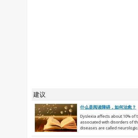
建议
什么是阅读障碍，如何治愈？
Dyslexia affects about 10% of 
associated with disorders of t
diseases are called neurologic