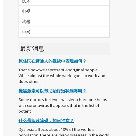
技术
电视
武器
中兴
最新消息
原住民在普通人的视线中表现如何？
That's how we represent Aboriginal people.
While almost the whole world goes to work and
does other ...
褪黑激素可以帮助治疗冠状病毒吗？
Some doctors believe that sleep hormone helps
with coronavirus It appears that in the list of
potent...
什么是阅读障碍，如何治愈？
Dyslexia affects about 10% of the world's
population There are many diseases in the world