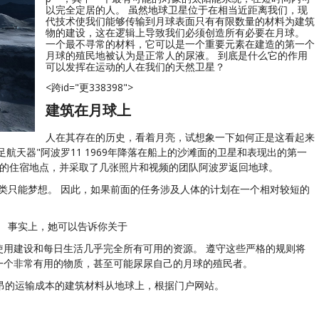
以完全定居的人。 虽然地球卫星位于在相当近距离我们，现
代技术使我们能够传输到月球表面只有有限数量的材料为建筑
物的建设，这在逻辑上导致我们必须创造所有必要在月球。
一个最不寻常的材料，它可以是一个重要元素在建造的第一个
月球的殖民地被认为是正常人的尿液。 到底是什么它的作用
可以发挥在运动的人在我们的天然卫星？
<跨id="更338398">
建筑在月球上
人在其存在的历史，看着月亮，试想象一下如何正是这看起来
航天器"阿波罗11 1969年降落在船上的沙滩面的卫星和表现出的第一
舒适的住宿地点，并采取了几张照片和视频的团队阿波罗返回地球。
人类只能梦想。 因此，如果前面的任务涉及人体的计划在一个相对较短的
。
。 事实上，她可以告诉你关于
使用建设和每日生活几乎完全所有可用的资源。 遵守这些严格的规则将
一个非常有用的物质，甚至可能尿尿自己的月球的殖民者。
昂的运输成本的建筑材料从地球上，根据门户网站。