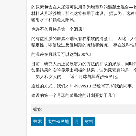
的尿素包含在人尿液可以用作为增塑剂的混凝土混合—物质，
材料从月球沙壤，那么这将被用于建设。 据认为，这
辐射水平和颗粒太阳风。
也许不久月将是第一个酒店?
的有益性质的尿素不端只有在柔软的混凝土。 因此，
稳定性，即使经过反复周期的冻结和解冻。 存在这种性质
的温差在月球天可以达到300°C!
目前，研究人员正发展潜力的方法的抽取的尿尿，同时
如果结果的实验显示出积极的结果，认为尿素真的是一个
—男人和女人的—；返回月球与其逐步殖民化。
通过的方式，我们才Hi-News.ru 已经写了,和我的同事、
建设的第一个月球的殖民地的计划开始于几年
标签:
技术
太空殖民地
月
材料