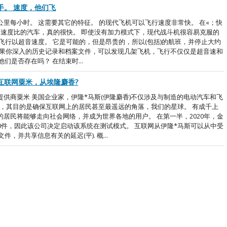
手。 速度，他们飞
里每小时。 这需要其它的特征。 的现代飞机可以飞行速度非常快。 在«；快
的速度比的汽车，真的很快。 即使没有加力模式下，现代战斗机很容易克服的
飞行以超音速度。 它是可能的，但是昂贵的，所以(包括)的航班，并停止大约
是如果你深入的历史记录和档案文件，可以发现几架飞机，飞行不仅仅是超音速和
是否存在吗？ 在结束时...
互联网粟米，从埃隆麝香?
供商粟米 美国企业家，伊隆*马斯(伊隆麝香)不仅涉及与制造的电动汽车和飞
粟米，其目的是确保互联网上的居民甚至最遥远的角落，我们的星球。 有成千上
居民将能够走向社会网络，并成为世界各地的用户。 在第一半，2020年，金
0件，因此该公司决定启动该系统在测试模式。 互联网从伊隆*马斯可以从中受
并共享信息有关的延迟(平). 概...