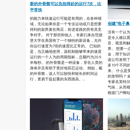
新的外骨骼可以负担得起的运行7次，比
平常快
的能力来快速运行可能是有用的，在各种领
创建"电子鼻
域，无论如果你是一个专业运动或只是想要
得到的架荞麦在商店，前进道路的所有其竞
没有一个认
争对手。 对于那些和他人，专家们来自范德
是令人难以
堡大学在美国有了一个独特的新设备，允许
音、视觉和
你运行速度为7倍的速度比正常的。 已知的
界。 想要一
是，当正确地使用，该机制能够带来的速度
金，用于知
运行的一个人为的周期指标，总额约为20.9
该公司发明
米每秒。 的外骨骼是一种设备，穿在人类的
多10个不同
身体并且有助于更好地容忍运动。 例如，戴
来。 什么是
的外骨骼，该人可以较快和较长的时间运
的发明吗？ 
行，更易于提起重的东西跳高。...
专家名英特
气味，从而
根据门户网站。