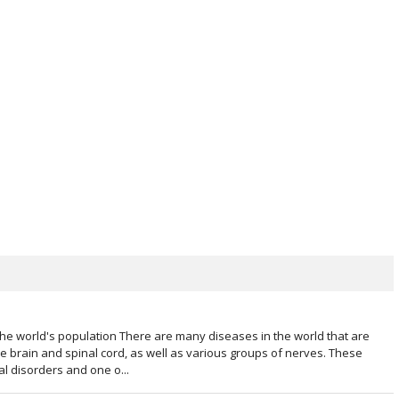
the world's population There are many diseases in the world that are
he brain and spinal cord, as well as various groups of nerves. These
al disorders and one o...