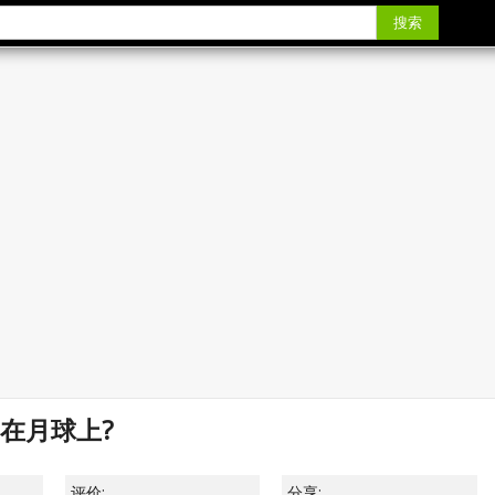
搜索
在月球上?
评价:
分享: