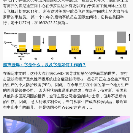
事飞行，并在2000年成为美国航天局宇航员。 在过去10年来，他们从来没
有离开的肯尼迪空间中心在佛罗里达州有史以来由于美国宇航局终止的航
天飞机计划在2011年。 所有这时美国宇航员飞往国际空间站上的火箭与俄
罗斯的宇航员。 第一个10年的启动宇航员在国际空间站，它将在美国举
行，定于月27日，在16:32(23:32莫斯...
超声波焊：它是什么，以及它是如何工作的？
在编写本文时，这种大流行病CoVID-19导致短缺的保护面罩的世界。 在打
击冠状病毒严重急性呼吸系统综合症冠状病毒-2一些公司正在改变生产和开
始生产的个人防护设备(PPE)。 因此，在今年三月在中国的第一个地方生产
的面具是领先公司。 因为冠状病毒是现在肆虐，在欧洲，俄罗斯、美国和
其他许多国家周围的世界，全球主要公司遵循的脚步士康，但并不是所有
的生存。 因此，意大利米罗利公司，专门从事生产成衣和纺织品，最近宣
布中止生产的面具。 但是德国公司Weber超声波，...