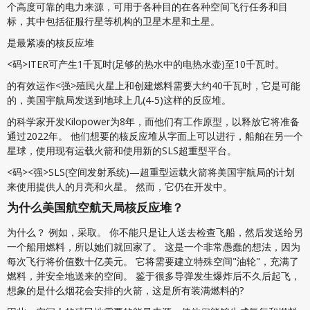
个高度可靠的电力来源，可用于各种目的在各种空间飞行任务和目
标，其中包括征服行星等机构的卫星木星和土星。
是最紧凑的核反应堆
<码>ITER可产生1千瓦时(足够的热水中的电热水壶)至10千瓦时。
的有效运作<强>殖民火星上
和创建燃料需要大约40千瓦时，它是可能
的，美国宇航局发送到地球上几(4-5)这样的反应堆。
的科学家开发Kilopower为8年，而他们有工作原型，以释放它将准备
通过2022年。 他们想要的核反应堆从字面上可以进行，船舶在另一个
星球，使用现有运载火箭和使用新的SLS超重型平台。
<码><强>SLS(空间发射系统)
—超重型运载火箭将美国宇航局的计划
来使用提供人的月亮和火星。 然而，它仍在开发中。
为什么美国航空航天局核反应堆？
为什么？ 例如，采取。 你不能只是让人送去检查飞船，然后发送给另
一个船用燃料，所以她们就回家了。 这是一个非常愚蠢的想法，因为
每次飞行将价值数十亿美元。 它将需要建立特殊空间"油轮"，充满了
燃料，并安全地送来的空间。 鉴于很多导弹发生爆炸后不久后起飞，
想象的是什么烟花会安排的火箭，这是所有装满燃料的?