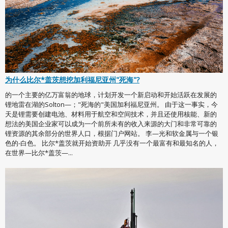
为什么比尔*盖茨想挖加利福尼亚州"死海"?
的一个主要的亿万富翁的地球，计划开发一个新启动和开始活跃在发展的
锂地雷在湖的Solton—；"死海的"美国加利福尼亚州。 由于这一事实，今
天是锂需要创建电池、材料用于航空和空间技术，并且还使用核能、新的
想法的美国企业家可以成为一个前所未有的收入来源的大门和非常可靠的
锂资源的其余部分的世界人口，根据门户网站。 李—光和软金属与一个银
色的-白色。 比尔*盖茨就开始资助开 几乎没有一个最富有和最知名的人，
在世界—比尔*盖茨—...