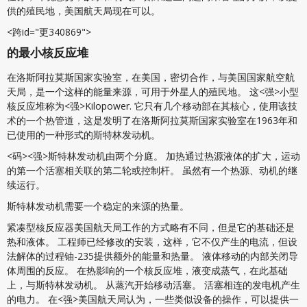
供的殖民地，美国航天局现在可以。
<跨id="更340869">
的最小核反应堆
在洛斯阿拉莫斯国家实验室，在美国，密切合作，与美国国家航空航
天局，是一个这样的能量来源，可用于外星人的殖民地。 这<强>小型
核反应堆
称为<强>Kilopower
. 它只有几个移动部在其核心，使用该技
术的一个热管道，这是发明了在洛斯阿拉莫斯国家实验室在1963年和
已使用的一种形式的斯特林发动机。
<码><强>斯特林发动机
由两个分庭。 加热通过热源液体的扩大，运动
的第一个活塞相关联的第二轮或控制杆。 虽然有一个热源、动机的继
续运行。
斯特林发动机需要一个稳定的来源的热量。
紧凑型核反应器美国航天局工作的方式略有不同，但是它的基础还是
热和液体。 工程师已经修改的安装，这样，它不仅产生的电流，但设
法解体的过程铀-235提供额外的能量和热量。 液体移动的内部关闭导
体周围的反应。 在热影响的一个核反应堆，液变成蒸气，在此基础
上，与斯特林发动机。 从蒸汽开始移动活塞。 活塞相连的发电机产生
的电力。 在<强>美国航天局
认为，一些类似设备的操作，可以提供一