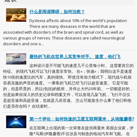
什么是阅读障碍，如何治愈？
Dyslexia affects about 10% of the world's population
There are many diseases in the world that are
associated with disorders of the brain and spinal cord, as well as
various groups of nerves. These diseases are called neurological
disorders and one o...
最快的飞机在世界上其竞争对手。 速度，他们飞
这种设计是不可能飞的速度几千公里每小时。 这需要其它的
特征。 的现代飞机可以飞行速度非常快。 在«；快速»；我明白这不是速度
快10倍的速度比的汽车，真的很快。 即使没有加力模式下，现代战斗机很
容易克服的声音的速度。 一乘客的飞机已经飞行以超音速度。 它是可能
的，但是昂贵的，所以(包括)的航班，并停止大约20年前。 一切都是好的，
但是如果你深入的历史记录和档案文件，可以发现几架飞机，飞行不仅仅
是超音速和高超音速，也就是几倍音速。 怎么可能发生什么事了他们和他
们是否存在吗？ 在结束时...
第一个评论：如何快速的卫星互联网粟米，从埃隆麝香?
在互联网上出现的第一次审查在提供商粟米 美国企业家，伊
隆*马斯(伊隆麝香)不仅涉及与制造的电动汽车和飞船。 在