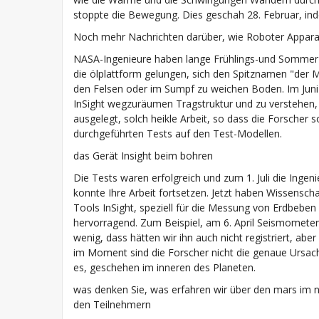
stoppte die Bewegung. Dies geschah 28. Februar, ind
Noch mehr Nachrichten darüber, wie Roboter Apparat
NASA-Ingenieure haben lange Frühlings-und Sommer-
die ölplattform gelungen, sich den Spitznamen "der 
den Felsen oder im Sumpf zu weichen Boden. Im Juni
InSight wegzuräumen Tragstruktur und zu verstehen,
ausgelegt, solch heikle Arbeit, so dass die Forscher so
durchgeführten Tests auf den Test-Modellen.
das Gerät Insight beim bohren
Die Tests waren erfolgreich und zum 1. Juli die Ingenie
konnte Ihre Arbeit fortsetzen. Jetzt haben Wissenscha
Tools InSight, speziell für die Messung von Erdbeb
hervorragend. Zum Beispiel, am 6. April Seismometer 
wenig, dass hätten wir ihn auch nicht registriert, abe
im Moment sind die Forscher nicht die genaue Ursach
es, geschehen im inneren des Planeten.
was denken Sie, was erfahren wir über den mars im 
den Teilnehmern