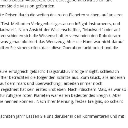
em Sie die Mission gefährden.
e Reisen durch die weiten des roten Planeten suchen, auf unserer
Test-Methoden Verlegenheit gestauten InSight Instruments, und
Maulwurf". Nach Ansicht der Wissenschaftler, "Maulwurf" oder auf
 entschieden sich die Wissenschaftler verwenden den Roboterarm
 was genau blockiert das Werkzeug. Aber die Hand war nicht darauf
llten Sie sicherstellen, dass diese Operation funktioniert und die
ure erfolgreich gelöscht Tragstruktur. Infolge InSight, schließlich
ftler betrachten die folgenden Schritte aus. Zum Glück, alle anderen
en auf dem mars und-überwachung , arbeiten immer noch
registriert hat sein erstes Erdbeben. Nach irdischem Maß, es war so
r für ruhigere roten Planeten war es ein bedeutendes Ereignis. Aber
e nennen können . Nach Ihrer Meinung, festes Ereignis, so scheint
nächsten Jahr? Lassen Sie uns darüber in den Kommentaren und mit