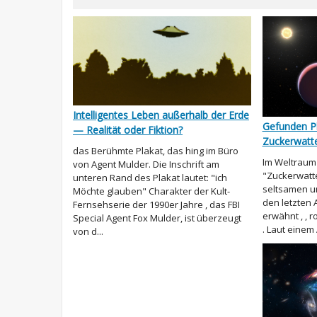
Intelligentes Leben außerhalb der Erde
Gefunden Pl
— Realität oder Fiktion?
Zuckerwatt
das Berühmte Plakat, das hing im Büro
Im Weltraum
von Agent Mulder. Die Inschrift am
"Zuckerwatte
unteren Rand des Plakat lautet: "ich
seltsamen un
Möchte glauben" Charakter der Kult-
den letzten 
Fernsehserie der 1990er Jahre , das FBI
erwähnt , , 
Special Agent Fox Mulder, ist überzeugt
. Laut einem A
von d...