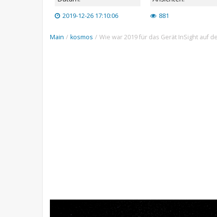
2019-12-26 17:10:06
881
Main
/
kosmos
/
Wie war 2019 für das Gerät InSight auf 