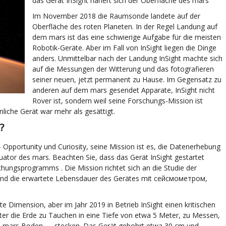
das Gerät InSight nähert sich der Oberfläche des mars
Im November 2018 die Raumsonde landete auf der
Oberfläche des roten Planeten. In der Regel Landung auf
dem mars ist das eine schwierige Aufgabe für die meisten
Robotik-Geräte. Aber im Fall von InSight liegen die Dinge
anders. Unmittelbar nach der Landung InSight machte sich
auf die Messungen der Witterung und das fotografieren
seiner neuen, jetzt permanent zu Hause. Im Gegensatz zu
anderen auf dem mars gesendet Apparate, InSight nicht
Rover ist, sondern weil seine Forschungs-Mission ist
nliche Gerät war mehr als gesättigt.
?
— Opportunity und Curiosity, seine Mission ist es, die Datenerhebung
uator des mars. Beachten Sie, dass das Gerät InSight gestartet
ngsprogramms . Die Mission richtet sich an die Studie der
und die erwartete Lebensdauer des Gerätes mit сейсмометром,
te Dimension, aber im Jahr 2019 in Betrieb InSight einen kritischen
ter die Erde zu Tauchen in eine Tiefe von etwa 5 Meter, zu Messen,
 mars Boden — stecken. Das Gerät gebohrt etwa 30 cm und