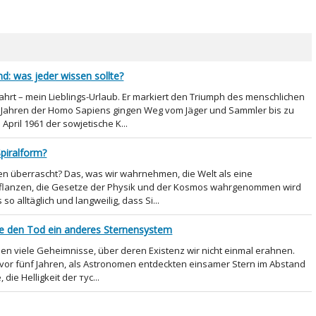
: was jeder wissen sollte?
t – mein Lieblings-Urlaub. Er markiert den Triumph des menschlichen
d Jahren der Homo Sapiens gingen Weg vom Jäger und Sammler bis zu
pril 1961 der sowjetische K...
piralform?
n überrascht? Das, was wir wahrnehmen, die Welt als eine
, Pflanzen, die Gesetze der Physik und der Kosmos wahrgenommen wird
o alltäglich und langweilig, dass Si...
 den Tod ein anderes Sternensystem
n viele Geheimnisse, über deren Existenz wir nicht einmal erahnen.
 vor fünf Jahren, als Astronomen entdeckten einsamer Stern im Abstand
die Helligkeit der тус...