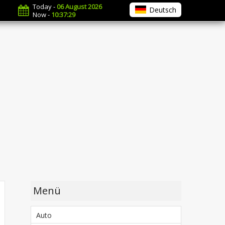
Today -
06 August 2026
Deutsch
Now -
10:37:30
Menü
Auto