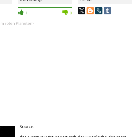
1
0
dem roten Planeten?
Source: