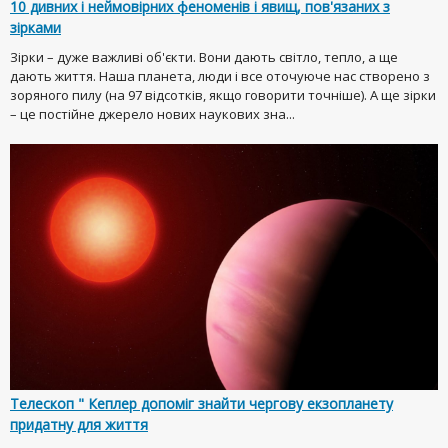
10 дивних і неймовірних феноменів і явищ, пов'язаних з
зірками
Зірки – дуже важливі об'єкти. Вони дають світло, тепло, а ще
дають життя. Наша планета, люди і все оточуюче нас створено з
зоряного пилу (на 97 відсотків, якщо говорити точніше). А ще зірки
– це постійне джерело нових наукових зна...
Телескоп " Кеплер допоміг знайти чергову екзопланету
придатну для життя