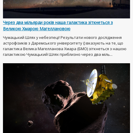
Через два мільярди років наша галактика зіткнеться з
Великою Хмарою Магеллановою
Чумацький Шлях у небезпеці! Результати нового дослідження
астрофізиків з Даремського університету () вказують на те, що
галактика Велика Магелланова Хмара (БМО) зіткнеться з нашою
галактикою Чумацький Шлях приблизно через два міль...