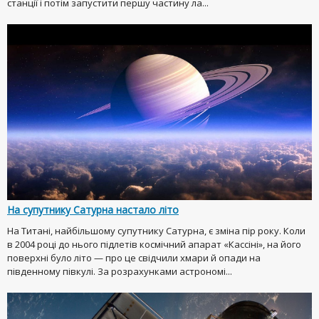
станції і потім запустити першу частину ла...
На супутнику Сатурна настало літо
На Титані, найбільшому супутнику Сатурна, є зміна пір року. Коли
в 2004 році до нього підлетів космічний апарат «Кассіні», на його
поверхні було літо — про це свідчили хмари й опади на
південному півкулі. За розрахунками астрономі...