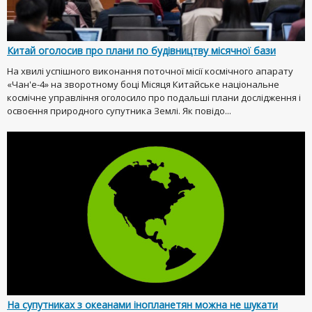
Китай оголосив про плани по будівництву місячної бази
На хвилі успішного виконання поточної місії космічного апарату
«Чан'е-4» на зворотному боці Місяця Китайське національне
космічне управління оголосило про подальші плани дослідження і
освоєння природного супутника Землі. Як повідо...
На супутниках з океанами інопланетян можна не шукати