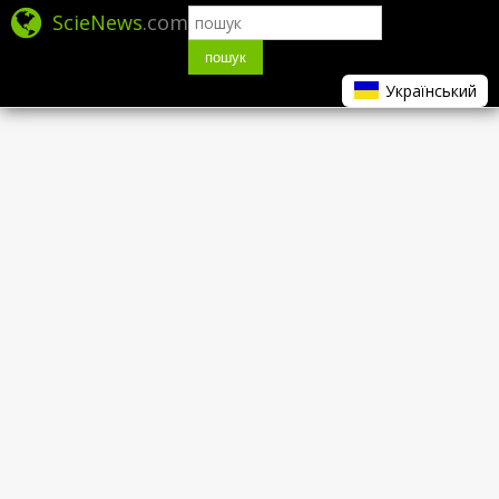
ScieNews
.com
пошук
Український