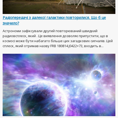
Радіопередачі з далекої галактики повторилися. Що б це
значило?
Астрономи зафіксували другий повторюваний швидкий
радиовсплеск, який . Це виявлення дозволяє припустити, що в
космосі може бути набагато більше цих загадкових сигналів. Цей
сплеск, який отримав назву FRB 180814.J0422+73, входить в...