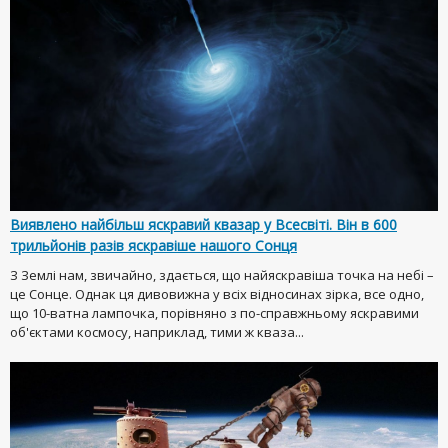
Виявлено найбільш яскравий квазар у Всесвіті. Він в 600
трильйонів разів яскравіше нашого Сонця
З Землі нам, звичайно, здається, що найяскравіша точка на небі –
це Сонце. Однак ця дивовижна у всіх відносинах зірка, все одно,
що 10-ватна лампочка, порівняно з по-справжньому яскравими
об'єктами космосу, наприклад, тими ж кваза...