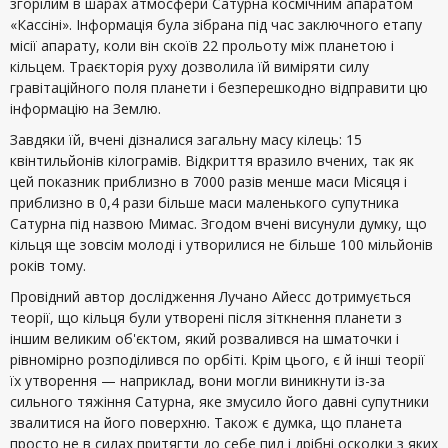
згорілим в шарах атмосфери Сатурна космічним апаратом
«Кассіні». Інформація була зібрана під час заключного етапу
місії апарату, коли він скоїв 22 прольоту між планетою і
кільцем. Траєкторія руху дозволила їй виміряти силу
гравітаційного поля планети і безперешкодно відправити цю
інформацію на Землю.
Завдяки їй, вчені дізналися загальну масу кілець: 15
квінтильйонів кілограмів. Відкриття вразило вчених, так як
цей показник приблизно в 7000 разів менше маси Місяця і
приблизно в 0,4 рази більше маси маленького супутника
Сатурна під назвою Мимас. Згодом вчені висунули думку, що
кільця ще зовсім молоді і утворилися не більше 100 мільйонів
років тому.
Провідний автор дослідження Лучано Айесс дотримується
теорії, що кільця були утворені після зіткнення планети з
іншим великим об'єктом, який розвалився на шматочки і
рівномірно розподілився по орбіті. Крім цього, є й інші теорії
їх утворення — наприклад, вони могли виникнути із-за
сильного тяжіння Сатурна, яке змусило його давні супутники
звалитися на його поверхню. Також є думка, що планета
просто не в силах притягти до себе пил і дрібні осколки з яких