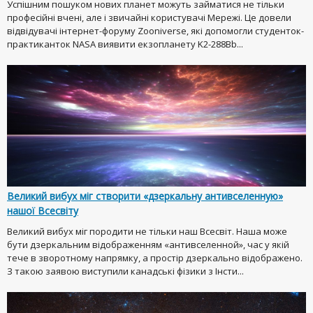
Успішним пошуком нових планет можуть займатися не тільки
професійні вчені, але і звичайні користувачі Мережі. Це довели
відвідувачі інтернет-форуму Zooniverse, які допомогли студенток-
практиканток NASA виявити екзопланету K2-288Bb...
Великий вибух міг створити «дзеркальну антивселенную»
нашої Всесвіту
Великий вибух міг породити не тільки наш Всесвіт. Наша може
бути дзеркальним відображенням «антивселенной», час у якій
тече в зворотному напрямку, а простір дзеркально відображено.
З такою заявою виступили канадські фізики з Інсти...