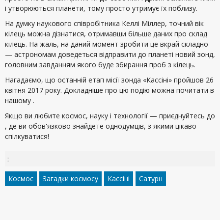
і утворюються планети, тому просто утримує їх поблизу.
На думку наукового співробітника Келлі Міллер, точний вік
кілець можна дізнатися, отримавши більше даних про склад
кілець. На жаль, на даний момент зробити це вкрай складно
— астрономам доведеться відправити до планеті новий зонд,
головним завданням якого буде збирання проб з кілець.
Нагадаємо, що останній етап місії зонда «Кассіні» пройшов 26
квітня 2017 року. Докладніше про цю подію можна почитати в
нашому .
Якщо ви любите космос, науку і технології — приєднуйтесь до
, де ви обов'язково знайдете однодумців, з якими цікаво
спілкуватися!
:
Космос
Загадки космосу
Кассіні
Сатурн