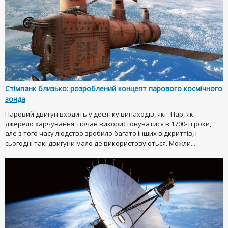
Стімпанк близько: розроблений концепт парового космічного
зонда
Паровий двигун входить у десятку винаходів, які . Пар, як
джерело харчування, почав використовуватися в 1700-ті роки,
але з того часу людство зробило багато інших відкриттів, і
сьогодні такі двигуни мало де використовуються. Можли...