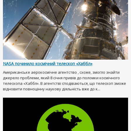
NASA починило космічний телескоп «Хаббл»
Американське аерокосмічне агентство , схоже, змогло знайти
джерело проблеми, який 8 січня привів до поломки космічного
телескопа «Хаббл». В агентстві сподіваються, що телескоп зможе
відновити повноцінну наукову діяльність вже до к...