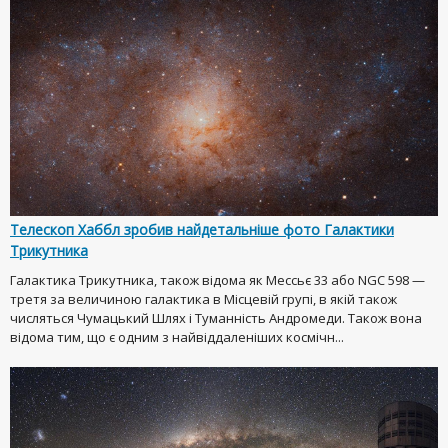
Телескоп Хаббл зробив найдетальніше фото Галактики
Трикутника
Галактика Трикутника, також відома як Мессьє 33 або NGC 598 —
третя за величиною галактика в Місцевій групі, в якій також
числяться Чумацький Шлях і Туманність Андромеди. Також вона
відома тим, що є одним з найвіддаленіших космічн...