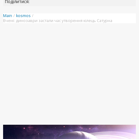
Поділитися:
Main
/
kosmos
/
Вчені: динозаври застали час утворення кілець Сатурна