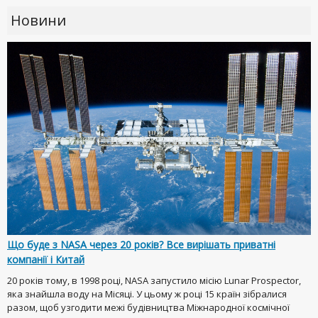
Новини
Що буде з NASA через 20 років? Все вирішать приватні
компанії і Китай
20 років тому, в 1998 році, NASA запустило місію Lunar Prospector,
яка знайшла воду на Місяці. У цьому ж році 15 країн зібралися
разом, щоб узгодити межі будівництва Міжнародної космічної