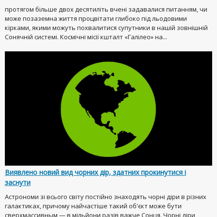
протягом більше двох десятиліть вчені задавалися питанням, чи
може позаземна життя процвітати глибоко під льодовими
кірками, якими можуть похвалитися супутники в нашій зовнішній
Сонячній системі. Космічні місії кшталт «Галілео» на...
Виявлено новий вид чорних дір, здатних прокинутися і
заснути
Астрономи зі всього світу постійно знаходять чорні діри в різних
галактиках, причому найчастіше такий об'єкт може бути
сверхмассивным — в мільйони разів важче Сонця. Чорні діри