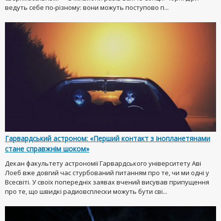
ведуть себе по-різному: вони можуть поступово п...
Гарвардський астроном: «Перший контакт з інопланетянами
стане справжнім шоком»
Декан факультету астрономії Гарвардського університету Аві
Лоеб вже довгий час стурбований питанням про те, чи ми одні у
Всесвіті. У своїх попередніх заявах вчений висував припущення
про те, що швидкі радиовсплески можуть бути сві...