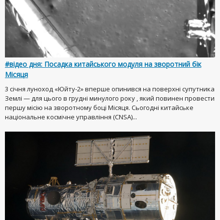
#відео дня: Посадка китайського модуля на зворотний бік
Місяця
3 січня луноход «Юйту-2» вперше опинився на поверхні супутника
Землі — для цього в грудні минулого року , який повинен провести
першу місію на зворотному боці Місяця. Сьогодні китайське
національне космічне управління (CNSA)...