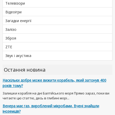
Телевізори
Відеоігри
Загадки енергії
Залізо
Зброя
ZTE
Звук і акустика
Остання новина
Наскільки добре може вижити корабель, який затонув 400
років тому?
Залишки корабля на дні Балтійського моря Прямо зараз, поки ви
читаєте цю статтю, десь в глибині морі...
Венера має газ, вироблений мікробами. Вчені знайшли
іноземців?