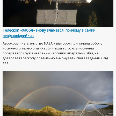
Телескоп «Хаббл» знову зламався, причому в самий
невідповідний час
Аерокосмічне агентство NASA у вівторок припинила роботу
космічного телескопа «Хаббл» після того, як у космічній
обсерваторії був виявлений черговий апаратний збій, не
дозволяє телескопу правильно виконувати свої завдання. Слід
заз...