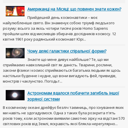
Американці на Місяці: що повинен знати кожен?
Прийдешній день космонавтики – моє
найулюбленіше свято. Він знаменує собою тріумф людського
розуму: всього за якісь чотири тисячі років Homo Sapiens
пройшли шлях від мисливців-збирачів дослідників космосу. 12
квітня 1961 року радянський космонавт Юрі...
Чому деякі галактики спіральної форми?
Знаєте що мене дивує найбільше? Те, що ми
сприймаємо навколишній світ як даність. Тварини, рослини,
закони фізики і космос сприймаються багатьма людьми як щось
настільки буденне і нудне, що вони вигадують фей, привидів,
монстрів і чаклунство. Погодьт...
Астрономам вдалося побачити загибель іншої
зоряної системи
В космічному океані дрейфує безліч таємниць, про існування яких
ми навіть не здогадуємося. Одна з таких була розкрита п'ять
років тому, коли астрономи виявили самотню зірку на відстані 570
світлових років від Землі, яскравість якої блякла нерегулярно...