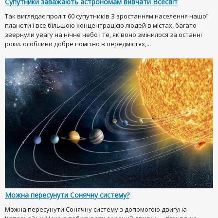
Супутники заважають астрономам вивчати Всесвіт
Так виглядає проліт 60 супутників З зростанням населення нашої
планети і все більшою концентрацією людей в містах, багато
звернули увагу на нічне небо і те, як воно змінилося за останні
роки. особливо добре помітно в передмістях,...
Можна пересунути Сонячну систему?
Можна пересунути Сонячну систему з допомогою двигуна