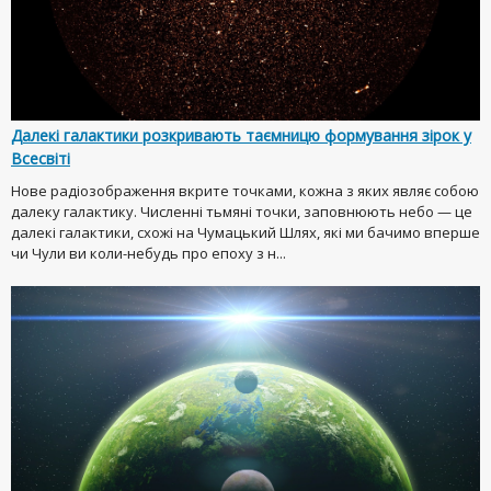
Далекі галактики розкривають таємницю формування зірок у
Всесвіті
Нове радіозображення вкрите точками, кожна з яких являє собою
далеку галактику. Численні тьмяні точки, заповнюють небо — це
далекі галактики, схожі на Чумацький Шлях, які ми бачимо вперше
чи Чули ви коли-небудь про епоху з н...