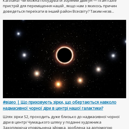
Каплана? чи Можна побудувати зоряний двигун — гігантське
пристрій для переміщення нашій , якщо нам з якихось причин
доведеться переїхати в інший район Всесвіту? Таким незв...
#відео | Що приховують зірки, що обертаються навколо
надмасивної чорної діри в центрі нашої галактики?
Шлях зірки S2, проходить дуже близько до надмасивної чорної
діри в центрі Чумацького шляху у поданні художника
Захоплююча уповільнена зйомка, зроблена за допомогою