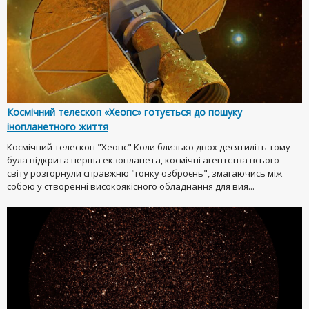
Космічний телескоп «Хеопс» готується до пошуку
інопланетного життя
Космічний телескоп "Хеопс" Коли близько двох десятиліть тому
була відкрита перша екзопланета, космічні агентства всього
світу розгорнули справжню "гонку озброєнь", змагаючись між
собою у створенні високоякісного обладнання для вия...