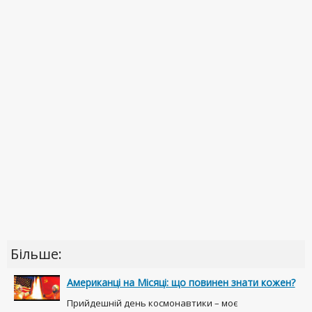
Більше:
Американці на Місяці: що повинен знати кожен?
Прийдешній день космонавтики – моє