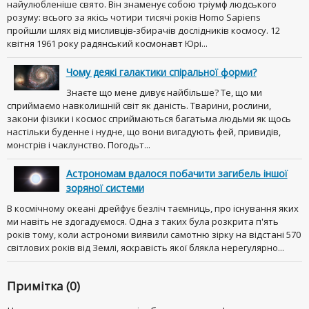
найулюбленіше свято. Він знаменує собою тріумф людського
розуму: всього за якісь чотири тисячі років Homo Sapiens
пройшли шлях від мисливців-збирачів дослідників космосу. 12
квітня 1961 року радянський космонавт Юрі...
Чому деякі галактики спіральної форми?
Знаєте що мене дивує найбільше? Те, що ми
сприймаємо навколишній світ як даність. Тварини, рослини,
закони фізики і космос сприймаються багатьма людьми як щось
настільки буденне і нудне, що вони вигадують фей, привидів,
монстрів і чаклунство. Погодьт...
Астрономам вдалося побачити загибель іншої
зоряної системи
В космічному океані дрейфує безліч таємниць, про існування яких
ми навіть не здогадуємося. Одна з таких була розкрита п'ять
років тому, коли астрономи виявили самотню зірку на відстані 570
світлових років від Землі, яскравість якої блякла нерегулярно...
Примітка (0)