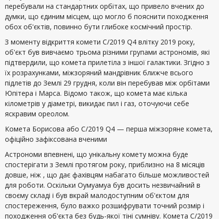
перебували на стандартних орбітах, що привело вчених до
думки, що єдиним місцем, що могло б пояснити походження
обох об'єктів, повинно бути глибоке космічний простір.
З моменту відкриття комети C/2019 Q4 влітку 2019 року,
об'єкт був вивчаємо трьома різними групами астрономів, які
підтвердили, що комета прилетіла з іншої галактики. Згідно з
їх розрахунками, міжзоряний мандрівник ближче всього
підлетів до Землі 29 грудня, коли він перебував між орбітами
Юпітера і Марса. Відомо також, що комета має кілька
кілометрів у діаметрі, викидає пил і газ, оточуючи себе
яскравим ореолом.
Комета Борисова або C/2019 Q4 — перша міжзоряне комета,
офіційно зафіксована вченими
Астрономи впевнені, що унікальну комету можна буде
спостерігати з Землі протягом року, приблизно на 8 місяців
довше, ніж , що дає фахівцям набагато більше можливостей
для роботи. Оскільки Оумуамуа був досить незвичайний в
своєму складі і був вкрай малодоступним об'єктом для
спостереження, було важко розшифрувати точний розмір і
походження об'єкта без будь-якої тіні сумніву. Комета C/2019