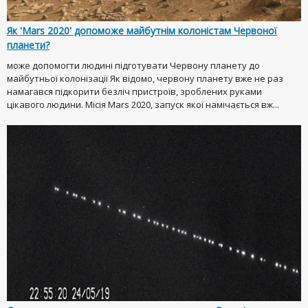
Як 'Mars 2020' допоможе майбутнім колоністам Червоної
планети?
може допомогти людині підготувати Червону планету до
майбутньої колонізації Як відомо, червону планету вже не раз
намагався підкорити безліч пристроїв, зроблених руками
цікавого людини. Місія Mars 2020, запуск якої намічається вж...