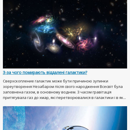
З-за чого помирають віддалені галактики?
Сверхскопление галактик може бути причиною зупинки
зореутворення Незабаром після свого народження Всесвіт була
заповнена газом, в основному воднем. З часом гравітація
притягувала газ до хмар, які перетворювалися в галактики і в як...