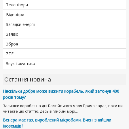
Телевізори
Відеоігри
Загадки енергії
Залізо
Зброя
ZTE
Звук і акустика
Остання новина
Наскільки добре може вижити корабель, який затонув 400
років тому?
Залишки корабля на дні Балтійського моря Прямо зараз, поки ви
читаєте цю статтю, десь в глибині морі...
Венера має газ, вироблений мікробами. Вчені знайшли
іноземців?