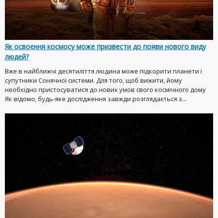
Як освоєння космосу може призвести до появи нового виду
людей?
Вже в найближчі десятиліття людина може підкорити планети і
супутники Сонячної системи. Для того, щоб вижити, йому
необхідно пристосуватися до нових умов свого космічного дому
Як відомо, будь-яке дослідження завжди розглядається з...