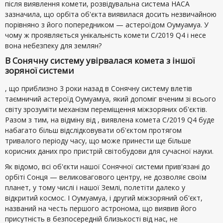
після виявлення комети, розвідувальна система НАСА
зазначила, що орбіта об'єкта виявилася досить незвичайною
порівняно з його попередником — астероїдом Оумуамуа. У
чому ж проявляється унікальність комети C/2019 Q4 і несе
вона небезпеку для землян?
В Сонячну систему увірвалася комета з іншої
зоряної системи
, що приблизно 3 роки назад в Сонячну систему влетів
таємничий астероїд Оумуамуа, який допоміг вченим зі всього
світу зрозуміти механізм переміщення міжзоряних об'єктів.
Разом з тим, на відміну від , виявлена комета C/2019 Q4 буде
набагато більш відслідковувати об'єктом протягом
тривалого періоду часу, що може принести ще більше
корисних даних про пристрій світобудови для сучасної науки.
Як відомо, всі об'єкти нашої Сонячної системи прив'язані до
орбіті Сонця — великовагового центру, не дозволяє своїм
планет, у тому числі і нашої Землі, полетіти далеко у
відкритий космос. І Оумуамуа, і другий міжзоряний об'єкт,
названий на честь першого астронома, що виявив його
присутність в безпосередній близькості від нас, не