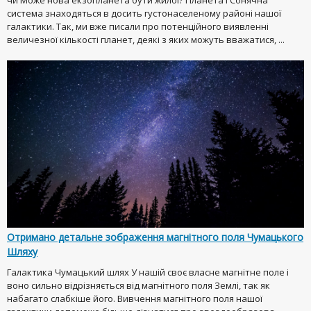
чи Може нова екзопланета бути жилої? Планета і Сонячна
система знаходяться в досить густонаселеному районі нашої
галактики. Так, ми вже писали про потенційного виявленні
величезної кількості планет, деякі з яких можуть вважатися, ...
Отримано детальне зображення магнітного поля Чумацького
Шляху
Галактика Чумацький шлях У нашій своє власне магнітне поле і
воно сильно відрізняється від магнітного поля Землі, так як
набагато слабкіше його. Вивчення магнітного поля нашої