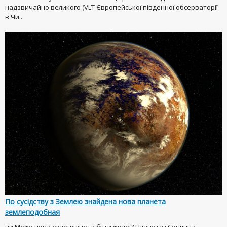
надзвичайно великого (VLT Європейської південної обсерваторії
в Чи...
По сусідству з Землею знайдена нова планета
землеподобная