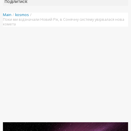
Поділитися:
Main
/
kosmos
/
Поки ми відзначали Новий Рік, в Сонячну систему увірвалася нова
комета