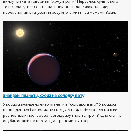
внизу плаката говорить: "Хочу вірити" Персонаж культового
телесеріалу 1990-х , спеціальний агент ФБР Фокс Малдер
переконаний в існування розумного життя за межами Земл...
Знайдені планети, схожі на солодку вату
У космосі знайдено екзопланети з "солодкої вати" У космосі
повно дивних і дивовижних місць. У недавніх статтях ми вже
розповідали про , , обертові відразу і навіть про . Згідно статті,
опублікованій на порталі , астрономи з Універ...