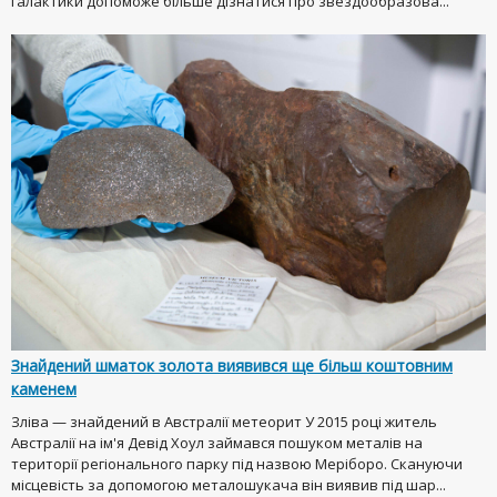
галактики допоможе більше дізнатися про звездообразова...
Знайдений шматок золота виявився ще більш коштовним
каменем
Зліва — знайдений в Австралії метеорит У 2015 році житель
Австралії на ім'я Девід Хоул займався пошуком металів на
території регіонального парку під назвою Меріборо. Скануючи
місцевість за допомогою металошукача він виявив під шар...