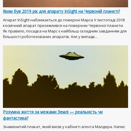
Яким був 2019 рік для апарату InSight на Червоній планеті?
Апарат InSight наближається до поверхні Марса У листопаді 2018
космічний апарат приземлився на поверхню Червоної планети.
Як правило, посадка на Марс є найбільш складним завданням для
більшості роботизованих апаратів. Але у випадк...
Розумна життя за межами Землі — реальність чи
фантастика?
Знаменитий плакат, який висів у кабінеті агента Малдера. Напис