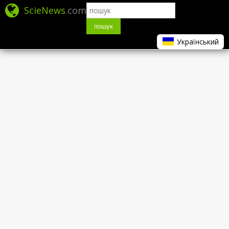
ScieNews
.com
пошук
Український