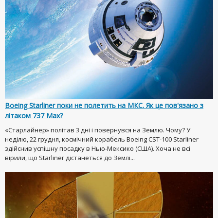
Boeing Starliner поки не полетить на МКС. Як це пов'язано з
літаком 737 Max?
«Старлайнер» політав 3 дні і повернувся на Землю. Чому? У
неділю, 22 грудня, космічний корабель Boeing CST-100 Starliner
здійснив успішну посадку в Нью-Мексико (США). Хоча не всі
вірили, що Starliner дістанеться до Землі...