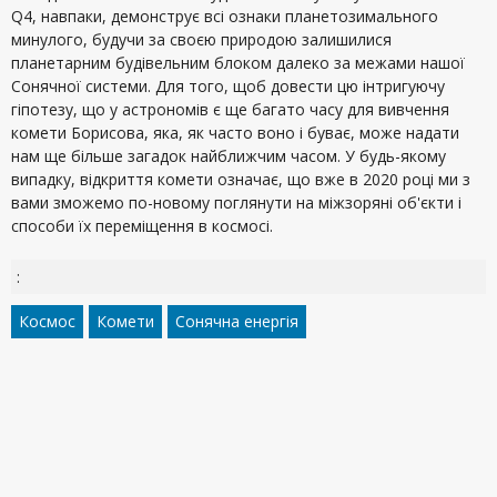
Q4, навпаки, демонструє всі ознаки планетозимального
минулого, будучи за своєю природою залишилися
планетарним будівельним блоком далеко за межами нашої
Сонячної системи. Для того, щоб довести цю інтригуючу
гіпотезу, що у астрономів є ще багато часу для вивчення
комети Борисова, яка, як часто воно і буває, може надати
нам ще більше загадок найближчим часом. У будь-якому
випадку, відкриття комети означає, що вже в 2020 році ми з
вами зможемо по-новому поглянути на міжзоряні об'єкти і
способи їх переміщення в космосі.
:
Космос
Комети
Сонячна енергія