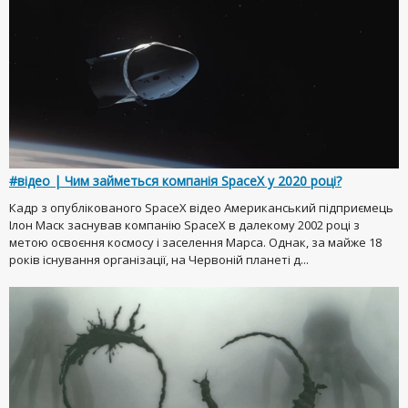
#відео | Чим займеться компанія SpaceX у 2020 році?
Кадр з опублікованого SpaceX відео Американський підприємець
Ілон Маск заснував компанію SpaceX в далекому 2002 році з
метою освоєння космосу і заселення Марса. Однак, за майже 18
років існування організації, на Червоній планеті д...