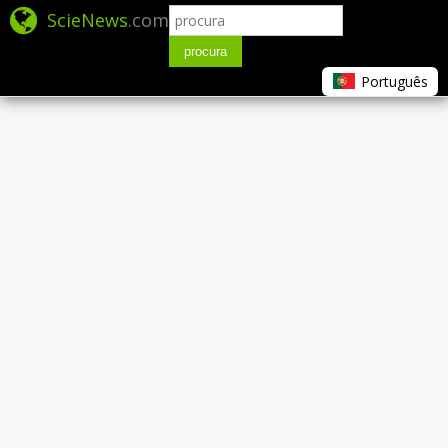
ScieNews
.com
procura
Português