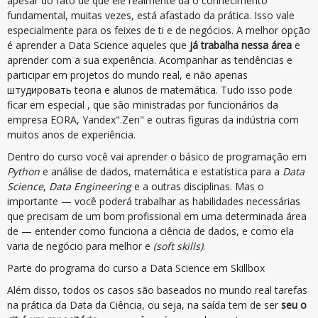
apesar do fato de que ele realmente dá o conhecimento
fundamental, muitas vezes, está afastado da prática. Isso vale
especialmente para os feixes de ti e de negócios. A melhor opção
é aprender a Data Science aqueles que
já trabalha nessa área
e
aprender com a sua experiência. Acompanhar as tendências e
participar em projetos do mundo real, e não apenas
штудировать teoria e alunos de matemática. Tudo isso pode
ficar em especial , que são ministradas por funcionários da
empresa EORA, Yandex".Zen" e outras figuras da indústria com
muitos anos de experiência.
Dentro do curso você vai aprender o básico de programação em
Python
e análise de dados, matemática e estatística para a
Data
Science
,
Data Engineering
e a outras disciplinas. Mas o
importante — você poderá trabalhar as habilidades necessárias
que precisam de um bom profissional em uma determinada área
de — entender como funciona a ciência de dados, e como ela
varia de negócio para melhor e
(soft skills)
.
Parte do programa do curso a Data Science em Skillbox
Além disso, todos os casos são baseados no mundo real tarefas
na prática da Data da Ciência, ou seja, na saída tem de ser
seu o