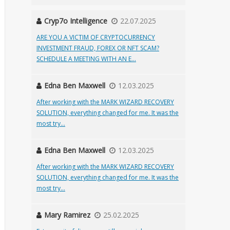
Cryp7o Intelligence
22.07.2025
ARE YOU A VICTIM OF CRYPTOCURRENCY
INVESTMENT FRAUD, FOREX OR NFT SCAM?
SCHEDULE A MEETING WITH AN E...
Edna Ben Maxwell
12.03.2025
After working with the MARK WIZARD RECOVERY
SOLUTION, everything changed for me. It was the
most try...
Edna Ben Maxwell
12.03.2025
After working with the MARK WIZARD RECOVERY
SOLUTION, everything changed for me. It was the
most try...
Mary Ramirez
25.02.2025