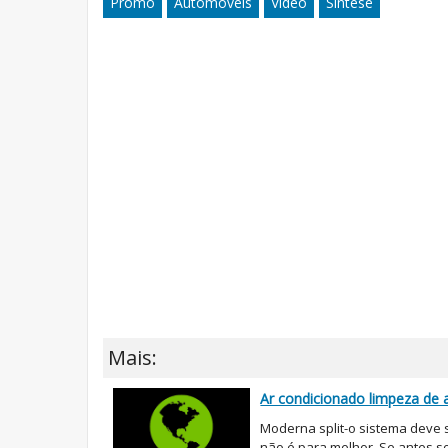
Promo
Automóveis
Vídeo
Síntese
Mais:
Ar condicionado limpeza de
Moderna split-o sistema deve 
não é para melhor. Se antes so