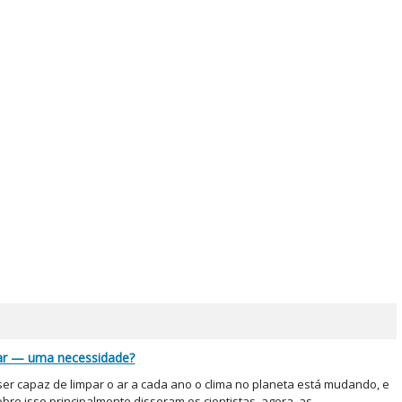
 ar — uma necessidade?
ser capaz de limpar o ar a cada ano o clima no planeta está mudando, e
bre isso principalmente disseram os cientistas, agora, as