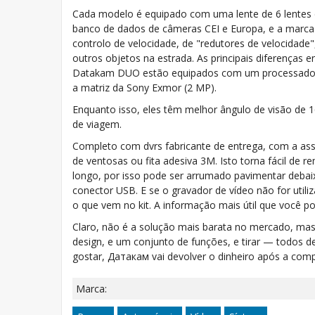
Cada modelo é equipado com uma lente de 6 lentes de
banco de dados de câmeras CEI e Europa, e a marca 
controlo de velocidade, de "redutores de velocidad
outros objetos na estrada. As principais diferença
Datakam DUO estão equipados com um processador 
a matriz da Sony Exmor (2 MP).
Enquanto isso, eles têm melhor ângulo de visão de
de viagem.
Completo com dvrs fabricante de entrega, com a ass
de ventosas ou fita adesiva 3M. Isto torna fácil de r
longo, por isso pode ser arrumado pavimentar deba
conector USB. E se o gravador de vídeo não for uti
o que vem no kit. A informação mais útil que você po
Claro, não é a solução mais barata no mercado, mase
design, e um conjunto de funções, e tirar — todos de 
gostar, Датакам vai devolver o dinheiro após a com
Marca: