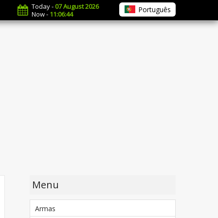
Today -
07 August 2026
Português
Now -
11:06:45
Menu
Armas