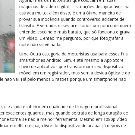
Agora, mais os motoristas que colocam em suas
máquinas de video digital — situações desagradáveis na
estrada muito, além disso, é uma ótima maneira de
provar sua inocência quando controverso acidente de
trânsito. É verdade, esses acessórios um pouco de quem
entende: escolhe o mais barato, que só funciona e grava
um vídeo. E então me pergunto, por que fotografar à
noite não se vê nada.
Uma Outra categoria de motoristas usa para esses fins
smartphones Android. Sim, e até mesmo a App Store
cheio de aplicativos que transformam seu dispositivo
móvel em um registrador, mas sem a devida óptica e do
ele não vai. Há pelo menos 5 razões por que um smartphone não
ele ainda é inferior em qualidade de filmagem profissional
r excelentes quadros, mas quando se trata de longa duração de
tphone torna-se não a melhor ferramenta. Mesmo em 1080p vídeo
lmar em 4K, o espaço livre do dispositivo de acabar já depois de