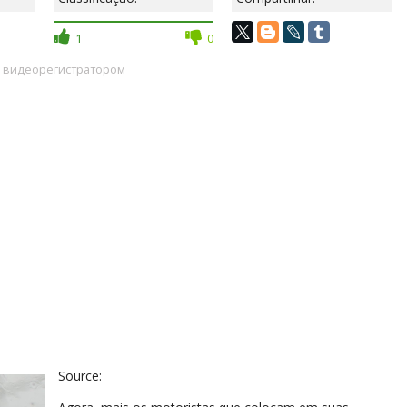
1
0
ai видеорегистратором
Source: