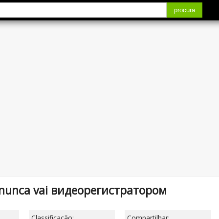
procura
 nunca vai видеорегистратором
Classificação:
Compartilhar: