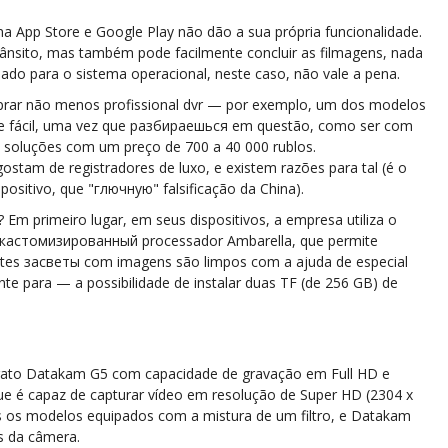
 na App Store e Google Play não dão a sua própria funcionalidade.
rânsito, mas também pode facilmente concluir as filmagens, nada
riado para o sistema operacional, neste caso, não vale a pena.
prar não menos profissional dvr — por exemplo, um dos modelos
nte fácil, uma vez que разбираешься em questão, como ser com
oluções com um preço de 700 a 40 000 rublos.
stam de registradores de luxo, e existem razões para tal (é o
ositivo, que "глючную" falsificação da China).
 primeiro lugar, em seus dispositivos, a empresa utiliza o
o кастомизированный processador Ambarella, que permite
rentes засветы com imagens são limpos com a ajuda de especial
te para — a possibilidade de instalar duas TF (de 256 GB) de
ato Datakam G5 com capacidade de gravação em Full HD e
é capaz de capturar vídeo em resolução de Super HD (2304 x
s os modelos equipados com a mistura de um filtro, e Datakam
s da câmera.