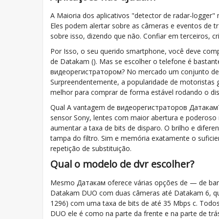
A Maioria dos aplicativos "detector de radar-logger"
Eles podem alertar sobre as câmeras e eventos de t
sobre isso, dizendo que não. Confiar em terceiros, c
Por Isso, o seu querido smartphone, você deve com
de Datakam (). Mas se escolher o telefone é basta
видеорегистратором? No mercado um conjunto de s
Surpreendentemente, a popularidade de motoristas go
melhor para comprar de forma estável rodando o disp
Qual A vantagem de видеорегистраторов Датакам? Em
sensor Sony, lentes com maior abertura e poderos
aumentar a taxa de bits de disparo. O brilho e dife
tampa do filtro. Sim e memória exatamente o suficien
repetição de substituição.
Qual o modelo de dvr escolher?
Mesmo Датакам oferece várias opções de — de bar
Datakam DUO com duas câmeras até Datakam 6, que 
1296) com uma taxa de bits de até 35 Mbps с. Todo
DUO ele é como na parte da frente e na parte de trá