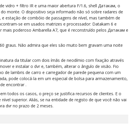
 vidro + filtro IR e uma maior abertura F/1.6, shell Датакам, o
do monte. O dispositivo seja informado não só sobre radares de
e", e estação de combóio de passagens de nível, mas também de
s encontram-se em usados matrizes e processador: Datakam 6 e
mais poderoso Ambarella A7, que é reconstruído pelos Датакам e
 160 graus. Não admira que eles são muito bem gravam uma noite
inatura da titular com dois ímãs de neodímio com fixação através
emover e instalar o dvr e, também, alterar o ângulo de visão. Fio
ixo de lambris de carro e carregador de parede pequena com um
lizada, pode colocá-la em um especial de bolsa para armazenamento,
de encontrar .
m todos os casos, o preço se justifica recursos de clientes. E o
nível superior. Aliás, se na entidade de registo de que você não vai
pra dvr no prazo de 2 meses.