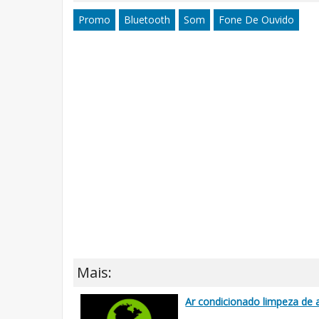
Promo
Bluetooth
Som
Fone De Ouvido
Mais:
Ar condicionado limpeza de