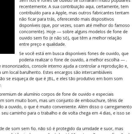
Sem fios e fones de ouvido se tornaram muito populares
recentemente. A sua contribuição aqui, certamente, tem
contribuído para a Apple, mas outros fabricantes tentam
não ficar para trás, oferecendo mais dispositivos
disponíveis (que, por vezes, soam até melhor do famoso
concorrente). Hoje — sobre alguns modelos de fone de
ouvido sem fio (e não só), que têm a melhor relação
entre preço e qualidade.
Se você está em busca disponíveis fones de ouvido, que
poderia realizar o fone de ouvido, a melhor escolha — .
nsonorizados, console interno ajuda a controlar a reprodução e,
um local barulhento. Estes encargos são intercambiáveis
ão se esqueça de que é JBL, e eles tão produtivo em bom som
.
premium de alumínio corpos de fone de ouvido e especiais
m um som muito bom, mas um conjunto de embouchure, tênis de
ido a ouvido, o que é muito conveniente. Além disso o carregamento
eu caminho para o trabalho e de volta chega em 4 dias, e isso se
de de som sem fio. não só é protegido da umidade e suor, mas