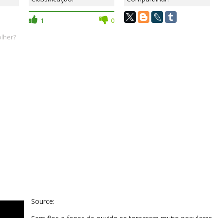
1
0
olher?
Source: