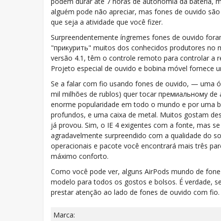
podem durar até 7 horas de autonomia da bateria, m
alguém pode não apreciar, mas fones de ouvido são 
que seja a atividade que você fizer.
Surpreendentemente íngremes fones de ouvido fora
"прикурить" muitos dos conhecidos produtores no m
versão 4.1, têm o controle remoto para controlar a 
Projeto especial de ouvido e bobina móvel fornece 
Se a falar com fio usando fones de ouvido, — uma 
mil milhões de rublos) quer tocar премиальному de 
enorme popularidade em todo o mundo e por uma bo
profundos, e uma caixa de metal. Muitos gostam de
já provou. Sim, o IE 4 exigentes com a fonte, mas se 
agradavelmente surpreendido com a qualidade do so
operacionais e pacote você encontrará mais três pa
máximo conforto.
Como você pode ver, alguns AirPods mundo de fone 
modelo para todos os gostos e bolsos. É verdade, s
prestar atenção ao lado de fones de ouvido com fio.
Marca: