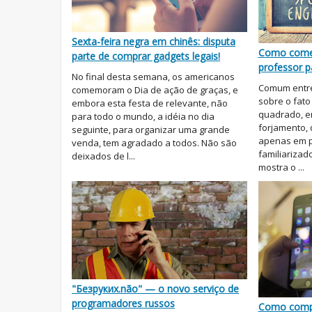
Sexta-feira negra em chinês: disputa
Como começ
parte de comprar gadgets legais!
professor pa
No final desta semana, os americanos
Comum entre
comemoram o Dia de ação de graças, e
sobre o fato
embora esta festa de relevante, não
quadrado, e
para todo o mundo, a idéia no dia
forjamento, 
seguinte, para organizar uma grande
apenas em p
venda, tem agradado a todos. Não são
familiarizad
deixados de l...
mostra o ...
"Безруких.não" — o novo serviço de
programadores russos
Como compr