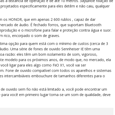
as a distância de operação é de até 10 metros. Заушное fixação de
projetados especificamente para eles detêm e não caiu, qualquer
m os HONOR, que em apenas 2 600 rublos , capaz de dar
ercado de áudio. É fechado forros, que suportam Bluetooth
reprodução e o microfone para falar e proteção contra água e suor.
um rico, encorpado o som de graves.
ótima opção para quem está com o mínimo de custos (cerca de 3
áudio. Uma série de fones de ouvido Sennheiser IE têm uma
a razão: eles têm um bom isolamento de som, vigoroso,
ste modelo para os próximos anos, de modo que, no mercado, ela
você ligar para eles algo como FiiO X1, você vai ser
m. Fone de ouvido compatível com todos os aparelhos e sistemas
res intercambiáveis embouchure de tamanhos diferentes para o
de ouvido sem fio não está limitado a, você pode encontrar um
e para você em primeiro lugar torna-se um som de qualidade, deve