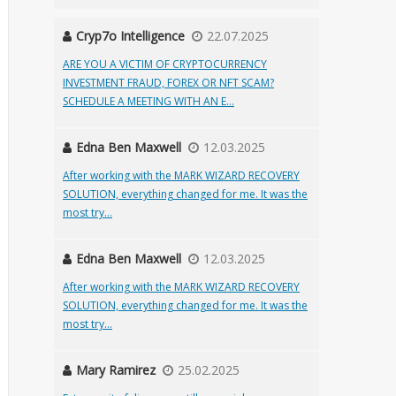
Cryp7o Intelligence
22.07.2025
ARE YOU A VICTIM OF CRYPTOCURRENCY
INVESTMENT FRAUD, FOREX OR NFT SCAM?
SCHEDULE A MEETING WITH AN E...
Edna Ben Maxwell
12.03.2025
After working with the MARK WIZARD RECOVERY
SOLUTION, everything changed for me. It was the
most try...
Edna Ben Maxwell
12.03.2025
After working with the MARK WIZARD RECOVERY
SOLUTION, everything changed for me. It was the
most try...
Mary Ramirez
25.02.2025