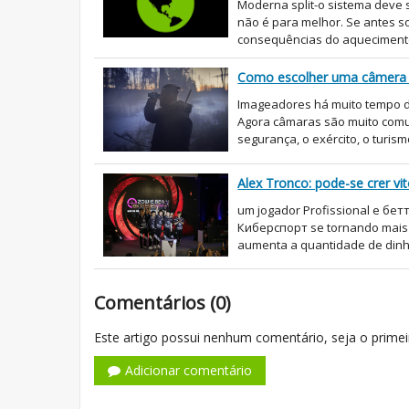
Moderna split-o sistema deve 
não é para melhor. Se antes so
consequências do aquecimento
Como escolher uma câmera 
Imageadores há muito tempo d
Agora câmaras são muito comun
segurança, o exército, o turism
Alex Tronco: pode-se crer vi
um jogador Profissional e бетт
Киберспорт se tornando mais p
aumenta a quantidade de dinhe
Comentários (0)
Este artigo possui nenhum comentário, seja o primei
Adicionar comentário