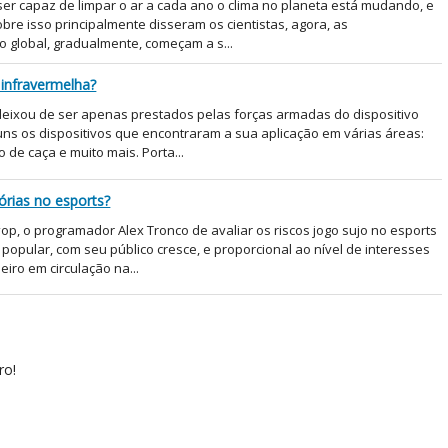
ser capaz de limpar o ar a cada ano o clima no planeta está mudando, e
bre isso principalmente disseram os cientistas, agora, as
 global, gradualmente, começam a s...
infravermelha?
eixou de ser apenas prestados pelas forças armadas do dispositivo
s os dispositivos que encontraram a sua aplicação em várias áreas:
o de caça e muito mais. Porta...
tórias no esports?
ор, o programador Alex Tronco de avaliar os riscos jogo sujo no esports
opular, com seu público cresce, e proporcional ao nível de interesses
iro em circulação na...
ro!