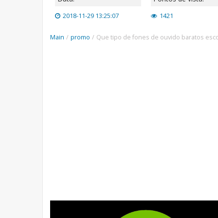
2018-11-29 13:25:07
1421
Main
/
promo
/
Que tipo de fones de ouvido baratos esc