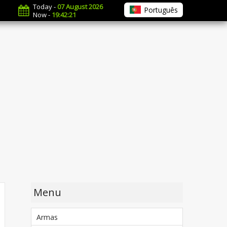
Today -
07 August 2026
Português
Now -
19:42:22
Menu
Armas