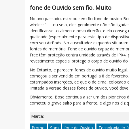
fone de Ouvido sem fio. Muito
No ano passado, estreou sem fio fone de ouvido Bos
wireless" — ou seja, eles geralmente não são ligadas 
identificar-se totalmente nova direção, e ela consegu
qualidade (especialmente para este tipo de dispositiv
com seu AirPods. No auscultador esquerdo situaram 
fontes de memória. Fone de ouvido capaz de memoriz
Free têm proteção contra umidade através de IPX4, p
revestimento especial protege o corpo de ouvido do
No Entanto, e parecem fones de ouvido muito legal, 
começou a ser vendido em portugal a 8 de fevereiro
estampados inserções, de que o de cima, colocado o l
limitada a versão desses fones de ouvido, você deve 
Obviamente, Bose continua a ser um dos pioneiros de
cometeu o grave salto para a frente, e algo nos diz q
Marca:
Promo
Som
fone de Ouvido
Tecnologia do f