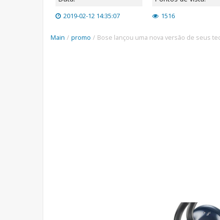
2019-02-12 14:35:07
1516
Main
/
promo
/
Bose lançou uma nova versão de seus tec