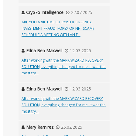
Cryp7o Intelligence
22.07.2025
ARE YOU A VICTIM OF CRYPTOCURRENCY
INVESTMENT FRAUD, FOREX OR NFT SCAM?
SCHEDULE A MEETING WITH AN E...
Edna Ben Maxwell
12.03.2025
After working with the MARK WIZARD RECOVERY
SOLUTION, everything changed for me. It was the
most try...
Edna Ben Maxwell
12.03.2025
After working with the MARK WIZARD RECOVERY
SOLUTION, everything changed for me. It was the
most try...
Mary Ramirez
25.02.2025