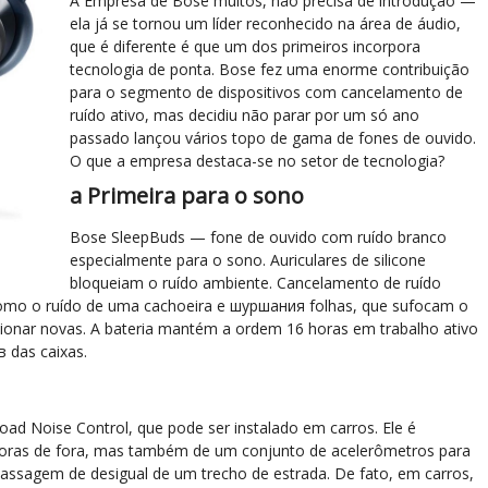
A Empresa de Bose muitos, não precisa de introdução —
ela já se tornou um líder reconhecido na área de áudio,
que é diferente é que um dos primeiros incorpora
tecnologia de ponta. Bose fez uma enorme contribuição
para o segmento de dispositivos com cancelamento de
ruído ativo, mas decidiu não parar por um só ano
passado lançou vários topo de gama de fones de ouvido.
O que a empresa destaca-se no setor de tecnologia?
a Primeira para o sono
Bose SleepBuds — fone de ouvido com ruído branco
especialmente para o sono. Auriculares de silicone
bloqueiam o ruído ambiente. Cancelamento de ruído
mo o ruído de uma cachoeira e шуршания folhas, que sufocam o
cionar novas. A bateria mantém a ordem 16 horas em trabalho ativo
 das caixas.
d Noise Control, que pode ser instalado em carros. Ele é
oras de fora, mas também de um conjunto de acelerômetros para
assagem de desigual de um trecho de estrada. De fato, em carros,