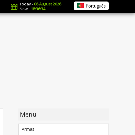
Today -
06 August 2026
Português
Now -
18:36:35
Menu
Armas