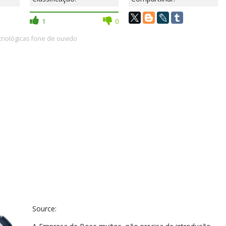
1
0
nológicas fone de ouvido
Source: