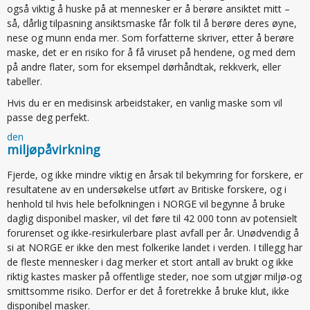
også viktig å huske på at mennesker er å berøre ansiktet mitt –
så, dårlig tilpasning ansiktsmaske får folk til å berøre deres øyne,
nese og munn enda mer. Som forfatterne skriver, etter å berøre
maske, det er en risiko for å få viruset på hendene, og med dem
på andre flater, som for eksempel dørhåndtak, rekkverk, eller
tabeller.
Hvis du er en medisinsk arbeidstaker, en vanlig maske som vil
passe deg perfekt.
den
miljøpåvirkning
Fjerde, og ikke mindre viktig en årsak til bekymring for forskere, er
resultatene av en undersøkelse utført av Britiske forskere, og i
henhold til hvis hele befolkningen i NORGE vil begynne å bruke
daglig disponibel masker, vil det føre til 42 000 tonn av potensielt
forurenset og ikke-resirkulerbare plast avfall per år. Unødvendig å
si at NORGE er ikke den mest folkerike landet i verden. I tillegg har
de fleste mennesker i dag merker et stort antall av brukt og ikke
riktig kastes masker på offentlige steder, noe som utgjør miljø-og
smittsomme risiko. Derfor er det å foretrekke å bruke klut, ikke
disponibel masker.