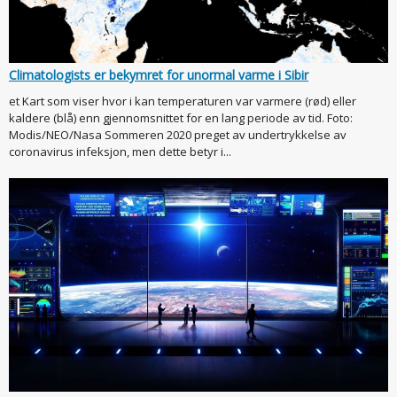
Climatologists er bekymret for unormal varme i Sibir
et Kart som viser hvor i kan temperaturen var varmere (rød) eller
kaldere (blå) enn gjennomsnittet for en lang periode av tid. Foto:
Modis/NEO/Nasa Sommeren 2020 preget av undertrykkelse av
coronavirus infeksjon, men dette betyr i...