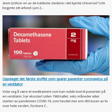
atom (LHA) er en av de kaldeste stedene i det kjente Universet? LHA
begynte sitt arbeid i juni 2...
Oppdaget det første stoffet som sparer pasienter coronavirus på
en ventilator
Viste seg å være et medikament som kan redde livet til pasienter på
en ventilator, har eksistert siden 1960-tallet. seks måneder etter
starten av pandemien COVID-19, som hevdet mer enn 450 tusen av liv
over hele verden, forskere f...