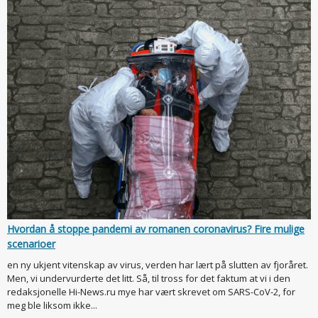
Hvordan å stoppe pandemi av romanen coronavirus? Fire mulige
scenarioer
en ny ukjent vitenskap av virus, verden har lært på slutten av fjoråret.
Men, vi undervurderte det litt. Så, til tross for det faktum at vi i den
redaksjonelle Hi-News.ru mye har vært skrevet om SARS-CoV-2, for
meg ble liksom ikke...