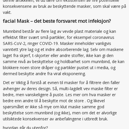
denne artikkelen, vil du lære om eksistensen av fire potensielle
konsekvensene av bruk av beskyttende masker, som skal være på
vakt.
facial Mask – det beste forsvaret mot infeksjon?
Munnbind består av flere lag av vevde plast materiale og kan
effektivt filter svært små partikler, for eksempel coronavirus
SARS-CoV-2, ringer COVID-19. Masker inneholder vanligvis
vanntett ytre lag og et indre absorberende lag. Selv om maskene
laget fra skjerf, t-skjorter eller andre stoffer, ikke kan gi den
samme nivå av beskyttelse og holdbarhet som munnbind, de kan
blokkere noen store dråper og partikler pustet ut i media, og
dermed beskytte andre fra viral eksponering.
Det er Viktig å forstå at evnen til masker for å filtrere den faller
avhenger av deres design. Så, multi-lagdelt vev maske filter er
bedre, men vanskeligere å puste. Les mer om hva masker er
bedre enn andre til å beskytte mot de store . Og likevel
spørsmålet er ikke så mye om klut maske samme god
beskyttelse som munnbind (og ikke), men om det er alvorlige
utilsiktede konsekvenser av anbefalingene i utbredt bruk.
hvordan går du utenfor?