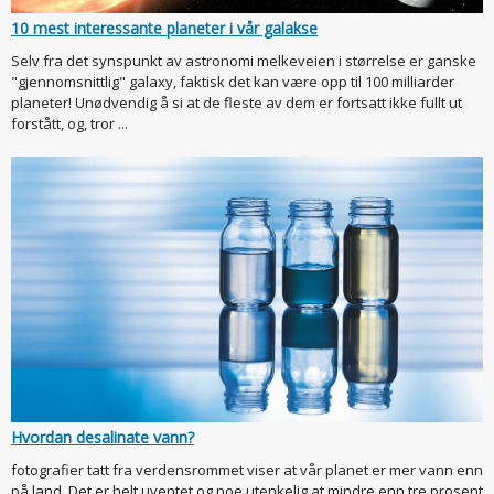
10 mest interessante planeter i vår galakse
Selv fra det synspunkt av astronomi melkeveien i størrelse er ganske
"gjennomsnittlig" galaxy, faktisk det kan være opp til 100 milliarder
planeter! Unødvendig å si at de fleste av dem er fortsatt ikke fullt ut
forstått, og, tror ...
Hvordan desalinate vann?
fotografier tatt fra verdensrommet viser at vår planet er mer vann enn
på land. Det er helt uventet og noe utenkelig at mindre enn tre prosent