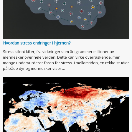
Hvordan stress endringer i hjernen?
Stress silent killer, fra virkninger som årlig rammer millioner av
mennesker over hele verden. Dette kan virke overraskende, men
mange undervurderer faren for stress. I mellomtiden, en rekke studier
på både dyr og mennesker viser ...