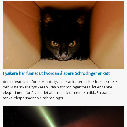
Fysikere har funnet ut hvordan å spare Schrodinger er katt
den Eneste som forskere i dag vet, er at katter elsker bokser I 1935
den Østerrikske fysikeren Edwin schrödinger foreslått en tanke
eksperiment for å vise det absurde i kvantemekanikk. En part til
tanke-eksperiment ble schrödinger...