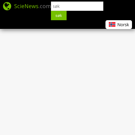
ScieNews
.com
søk
Norsk