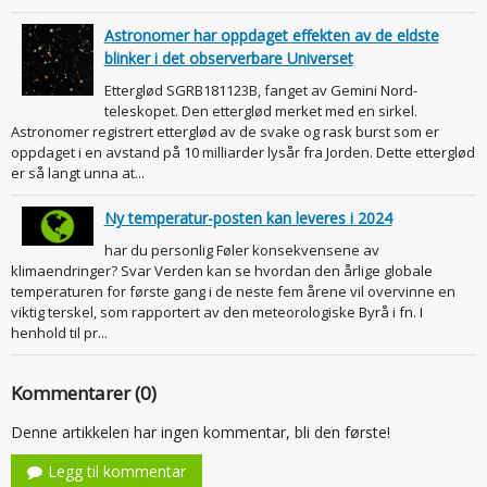
Astronomer har oppdaget effekten av de eldste
blinker i det observerbare Universet
Etterglød SGRB181123B, fanget av Gemini Nord-
teleskopet. Den etterglød merket med en sirkel.
Astronomer registrert etterglød av de svake og rask burst som er
oppdaget i en avstand på 10 milliarder lysår fra Jorden. Dette etterglød
er så langt unna at...
Ny temperatur-posten kan leveres i 2024
har du personlig Føler konsekvensene av
klimaendringer? Svar Verden kan se hvordan den årlige globale
temperaturen for første gang i de neste fem årene vil overvinne en
viktig terskel, som rapportert av den meteorologiske Byrå i fn. I
henhold til pr...
Kommentarer (0)
Denne artikkelen har ingen kommentar, bli den første!
Legg til kommentar