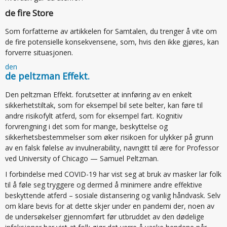
de fire Store
Som forfatterne av artikkelen for Samtalen, du trenger å vite om
de fire potensielle konsekvensene, som, hvis den ikke gjøres, kan
forverre situasjonen.
den
de peltzman Effekt.
Den peltzman Effekt. forutsetter at innføring av en enkelt
sikkerhetstiltak, som for eksempel bil sete belter, kan føre til
andre risikofylt atferd, som for eksempel fart. Kognitiv
forvrengning i det som for mange, beskyttelse og
sikkerhetsbestemmelser som øker risikoen for ulykker på grunn
av en falsk følelse av invulnerability, navngitt til ære for Professor
ved University of Chicago — Samuel Peltzman.
I forbindelse med COVID-19 har vist seg at bruk av masker lar folk
til å føle seg tryggere og dermed å minimere andre effektive
beskyttende atferd – sosiale distansering og vanlig håndvask. Selv
om klare bevis for at dette skjer under en pandemi der, noen av
de undersøkelser gjennomført før utbruddet av den dødelige