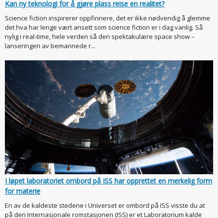
Kan ny teknologi for å gjøre plass reise en realitet?
Science fiction inspirerer oppfinnere, det er ikke nødvendig å glemme
det hva har lenge vært ansett som science fiction er i dag vanlig. Så
nylig i real-time, hele verden så den spektakulære space show –
lanseringen av bemannede r...
I løpet laboratoriet ombord på ISS har opprettet en merkelig form
for materie
En av de kaldeste stedene i Universet er ombord på ISS visste du at
på den Internasjonale romstasjonen (ISS) er et Laboratorium kalde