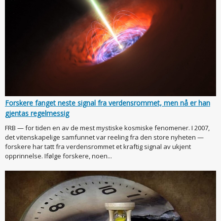
Forskere fanget neste signal fra verdensrommet, men nå er han
gjentas regelmessig
FRB — for tiden en av de mest mystiske kosmiske fenomener. I 2007,
det vitenskapelige samfunnet var reeling fra den store nyheten —
forskere har tatt fra verdensrommet et kraftig signal av ukjent
opprinnelse. Ifølge forskere, noen...