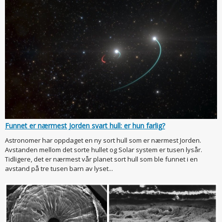
Funnet er nærmest Jorden svart hull: er hun farlig?
Astronomer har oppdaget en ny sort hull som er nærmest Jorden.
Avstanden mellom det sorte hullet og Solar system er tusen lysår.
Tidligere, det er nærmest vår planet sort hull som ble funnet i en
avstand på tre tusen barn av lyset...