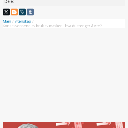
Dele:
Main
/
vitenskap
/
Konsekvensene av bruk av masker – hva du trenger å vite?