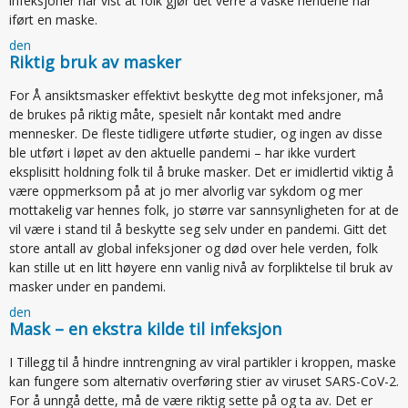
infeksjoner har vist at folk gjør det verre å vaske hendene når
iført en maske.
den
Riktig bruk av masker
For Å ansiktsmasker effektivt beskytte deg mot infeksjoner, må
de brukes på riktig måte, spesielt når kontakt med andre
mennesker. De fleste tidligere utførte studier, og ingen av disse
ble utført i løpet av den aktuelle pandemi – har ikke vurdert
eksplisitt holdning folk til å bruke masker. Det er imidlertid viktig å
være oppmerksom på at jo mer alvorlig var sykdom og mer
mottakelig var hennes folk, jo større var sannsynligheten for at de
vil være i stand til å beskytte seg selv under en pandemi. Gitt det
store antall av global infeksjoner og død over hele verden, folk
kan stille ut en litt høyere enn vanlig nivå av forpliktelse til bruk av
masker under en pandemi.
den
Mask – en ekstra kilde til infeksjon
I Tillegg til å hindre inntrengning av viral partikler i kroppen, maske
kan fungere som alternativ overføring stier av viruset SARS-CoV-2.
For å unngå dette, må de være riktig sette på og ta av. Det er