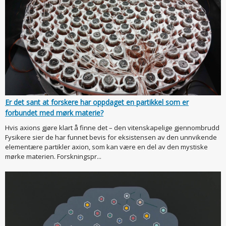
Er det sant at forskere har oppdaget en partikkel som er
forbundet med mørk materie?
Hvis axions gjøre klart å finne det – den vitenskapelige gjennombrudd
Fysikere sier de har funnet bevis for eksistensen av den unnvikende
elementære partikler axion, som kan være en del av den mystiske
mørke materien. Forskningspr...