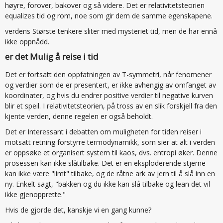
høyre, forover, bakover og så videre. Det er relativitetsteorien
equalizes tid og rom, noe som gir dem de samme egenskapene.
verdens Største tenkere sliter med mysteriet tid, men de har ennå
ikke oppnådd.
er det Mulig å reise i tid
Det er fortsatt den oppfatningen av T-symmetri, når fenomener
og verdier som de er presentert, er ikke avhengig av omfanget av
koordinater, og hvis du endrer positive verdier til negative kurven
blir et speil. I relativitetsteorien, på tross av en slik forskjell fra den
kjente verden, denne regelen er også beholdt.
Det er Interessant i debatten om muligheten for tiden reiser i
motsatt retning forstyrre termodynamikk, som sier at alt i verden
er oppsøke et organisert system til kaos, dvs. entropi øker. Denne
prosessen kan ikke slåtilbake. Det er en eksploderende stjerne
kan ikke være "limt" tilbake, og de råtne ark av jern til å slå inn en
ny. Enkelt sagt, "bakken og du ikke kan slå tilbake og lean det vil
ikke gjenopprette."
Hvis de gjorde det, kanskje vi en gang kunne?