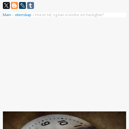
Main
/
vitenskap
/
Hva er tid, og kan vi endre sin hastighet?