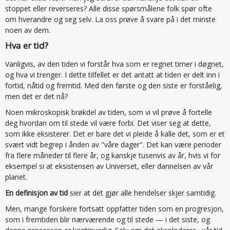
stoppet eller reverseres? Alle disse spørsmålene folk spør ofte
om hverandre og seg selv. La oss prøve å svare på i det minste
noen av dem.
Hva er tid?
Vanligvis, av den tiden vi forstår hva som er regnet timer i døgnet,
og hva vi trenger. I dette tilfellet er det antatt at tiden er delt inn i
fortid, nåtid og fremtid. Med den første og den siste er forståelig,
men det er det nå?
Noen mikroskopisk brøkdel av tiden, som vi vil prøve å fortelle
deg hvordan om til stede vil være forbi. Det viser seg at dette,
som ikke eksisterer. Det er bare det vi pleide å kalle det, som er et
svært vidt begrep i ånden av "våre dager". Det kan være perioder
fra flere måneder til flere år, og kanskje tusenvis av år, hvis vi for
eksempel si at eksistensen av Universet, eller dannelsen av vår
planet.
En definisjon av tid
sier at det gjør alle hendelser skjer samtidig.
Men, mange forskere fortsatt oppfatter tiden som en progresjon,
som i fremtiden blir nærværende og til stede — i det siste, og