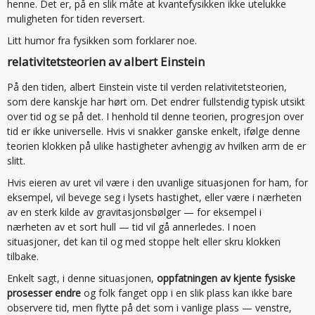
henne. Det er, på en slik måte at kvantefysikken ikke utelukke
muligheten for tiden reversert.
Litt humor fra fysikken som forklarer noe.
relativitetsteorien av albert Einstein
På den tiden, albert Einstein viste til verden relativitetsteorien,
som dere kanskje har hørt om. Det endrer fullstendig typisk utsikt
over tid og se på det. I henhold til denne teorien, progresjon over
tid er ikke universelle. Hvis vi snakker ganske enkelt, ifølge denne
teorien klokken på ulike hastigheter avhengig av hvilken arm de er
slitt.
Hvis eieren av uret vil være i den uvanlige situasjonen for ham, for
eksempel, vil bevege seg i lysets hastighet, eller være i nærheten
av en sterk kilde av gravitasjonsbølger — for eksempel i
nærheten av et sort hull — tid vil gå annerledes. I noen
situasjoner, det kan til og med stoppe helt eller skru klokken
tilbake.
Enkelt sagt, i denne situasjonen,
oppfatningen av kjente fysiske
prosesser endre
og folk fanget opp i en slik plass kan ikke bare
observere tid, men flytte på det som i vanlige plass — venstre,