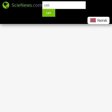
ScieNews
.com
søk
Norsk