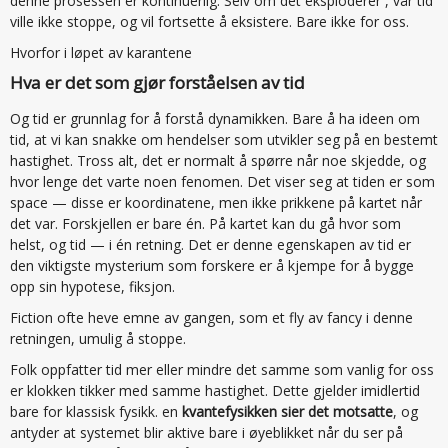
denne prosessen er kontinuerlig. Selv om det eksploderer , vår tid
ville ikke stoppe, og vil fortsette å eksistere. Bare ikke for oss.
Hvorfor i løpet av karantene
Hva er det som gjør forståelsen av tid
Og tid er grunnlag for å forstå dynamikken. Bare å ha ideen om
tid, at vi kan snakke om hendelser som utvikler seg på en bestemt
hastighet. Tross alt, det er normalt å spørre når noe skjedde, og
hvor lenge det varte noen fenomen. Det viser seg at tiden er som
space — disse er koordinatene, men ikke prikkene på kartet når
det var. Forskjellen er bare én. På kartet kan du gå hvor som
helst, og tid — i én retning. Det er denne egenskapen av tid er
den viktigste mysterium som forskere er å kjempe for å bygge
opp sin hypotese, fiksjon.
Fiction ofte heve emne av gangen, som et fly av fancy i denne
retningen, umulig å stoppe.
Folk oppfatter tid mer eller mindre det samme som vanlig for oss
er klokken tikker med samme hastighet. Dette gjelder imidlertid
bare for klassisk fysikk. en
kvantefysikken sier det motsatte
, og
antyder at systemet blir aktive bare i øyeblikket når du ser på