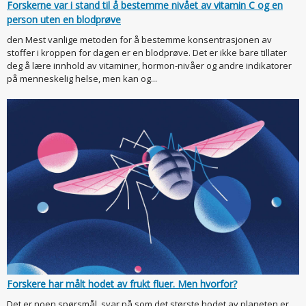
Forskerne var i stand til å bestemme nivået av vitamin C og en
person uten en blodprøve
den Mest vanlige metoden for å bestemme konsentrasjonen av
stoffer i kroppen for dagen er en blodprøve. Det er ikke bare tillater
deg å lære innhold av vitaminer, hormon-nivåer og andre indikatorer
på menneskelig helse, men kan og...
Forskere har målt hodet av frukt fluer. Men hvorfor?
Det er noen spørsmål, svar på som det største hodet av planeten er