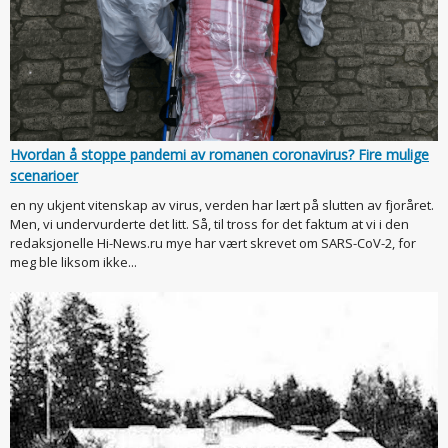
Hvordan å stoppe pandemi av romanen coronavirus? Fire mulige
scenarioer
en ny ukjent vitenskap av virus, verden har lært på slutten av fjoråret.
Men, vi undervurderte det litt. Så, til tross for det faktum at vi i den
redaksjonelle Hi-News.ru mye har vært skrevet om SARS-CoV-2, for
meg ble liksom ikke...