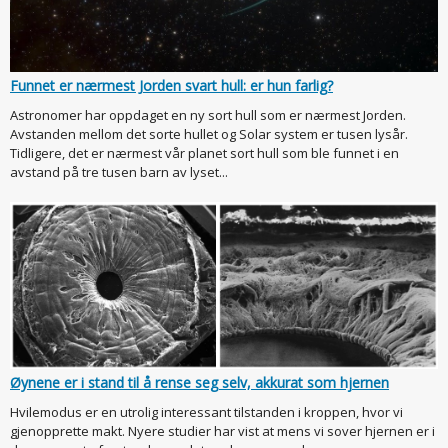
Funnet er nærmest Jorden svart hull: er hun farlig?
Astronomer har oppdaget en ny sort hull som er nærmest Jorden.
Avstanden mellom det sorte hullet og Solar system er tusen lysår.
Tidligere, det er nærmest vår planet sort hull som ble funnet i en
avstand på tre tusen barn av lyset...
Øynene er i stand til å rense seg selv, akkurat som hjernen
Hvilemodus er en utrolig interessant tilstanden i kroppen, hvor vi
gjenopprette makt. Nyere studier har vist at mens vi sover hjernen er i