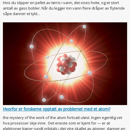
Hvis du slipper en pellet av tørris i vann, det vises hvite, og et stort
antall av gass bobler. Når du legger inn vann flere dråper av flytende
såpe danner et tykt...
Hvorfor er forskerne opptatt av problemet med et atom?
the mystery of the work of the atom fortsatt uløst. Ingen egentlig vet
hva prosesser skje inne . Det eneste som er kjent for — er at
elektroner kjører rundt orbitals i det ytre skallet av atomer, danner en