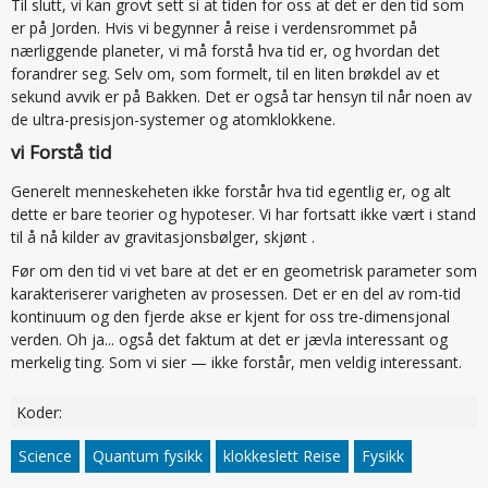
Til slutt, vi kan grovt sett si at tiden for oss at det er den tid som
er på Jorden. Hvis vi begynner å reise i verdensrommet på
nærliggende planeter, vi må forstå hva tid er, og hvordan det
forandrer seg. Selv om, som formelt, til en liten brøkdel av et
sekund avvik er på Bakken. Det er også tar hensyn til når noen av
de ultra-presisjon-systemer og atomklokkene.
vi Forstå tid
Generelt menneskeheten ikke forstår hva tid egentlig er, og alt
dette er bare teorier og hypoteser. Vi har fortsatt ikke vært i stand
til å nå kilder av gravitasjonsbølger, skjønt .
Før om den tid vi vet bare at det er en geometrisk parameter som
karakteriserer varigheten av prosessen. Det er en del av rom-tid
kontinuum og den fjerde akse er kjent for oss tre-dimensjonal
verden. Oh ja... også det faktum at det er jævla interessant og
merkelig ting. Som vi sier — ikke forstår, men veldig interessant.
Koder:
Science
Quantum fysikk
klokkeslett Reise
Fysikk