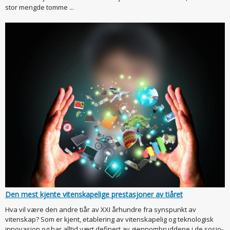
stor mengde tomme ...
Den mest kjente vitenskapelige prestasjoner av tiåret
Hva vil være den andre tiår av XXI århundre fra synspunkt av
vitenskap? Som er kjent, etablering av vitenskapelig og teknologisk
innovasjon og har alltid vært definert av gjennombruddene i de sosio-