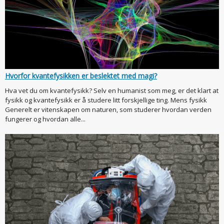
Hvorfor kvantefysikken er beslektet med magi?
Hva vet du om kvantefysikk? Selv en humanist som meg, er det klart at
fysikk og kvantefysikk er å studere litt forskjellige ting. Mens fysikk
Generelt er vitenskapen om naturen, som studerer hvordan verden
fungerer og hvordan alle...