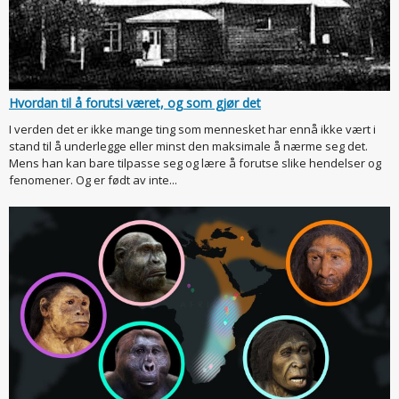
Hvordan til å forutsi været, og som gjør det
I verden det er ikke mange ting som mennesket har ennå ikke vært i
stand til å underlegge eller minst den maksimale å nærme seg det.
Mens han kan bare tilpasse seg og lære å forutse slike hendelser og
fenomener. Og er født av inte...