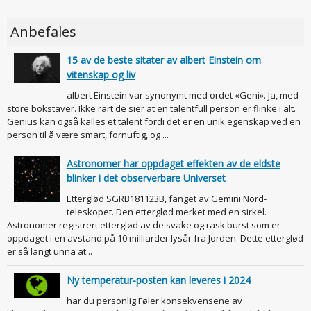
Anbefales
15 av de beste sitater av albert Einstein om
vitenskap og liv
albert Einstein var synonymt med ordet «Geni». Ja, med
store bokstaver. Ikke rart de sier at en talentfull person er flinke i alt.
Genius kan også kalles et talent fordi det er en unik egenskap ved en
person til å være smart, fornuftig, og ...
Astronomer har oppdaget effekten av de eldste
blinker i det observerbare Universet
Etterglød SGRB181123B, fanget av Gemini Nord-
teleskopet. Den etterglød merket med en sirkel.
Astronomer registrert etterglød av de svake og rask burst som er
oppdaget i en avstand på 10 milliarder lysår fra Jorden. Dette etterglød
er så langt unna at...
Ny temperatur-posten kan leveres i 2024
har du personlig Føler konsekvensene av