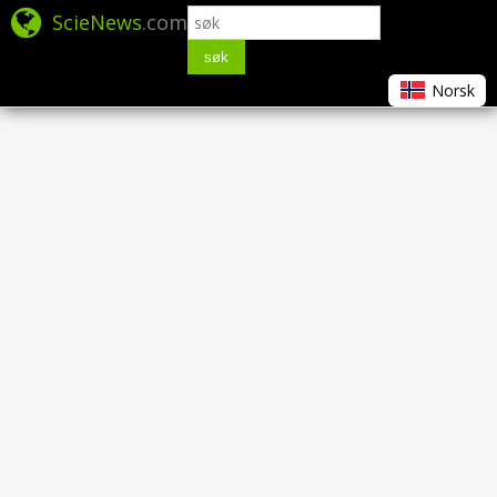
ScieNews
.com
søk
Norsk