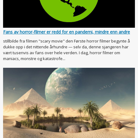
Fans av horror-filmer er redd for en pandemi, mindre enn andre
stillbilde fra filmen "scary movie" den Første horror filmer begynte å
dukke opp i det nittende århundre — selv da, denne sjangeren har
vært tusenvis av fans over hele verden. I dag, horror filmer om
maniacs, monstre og katastrofe...