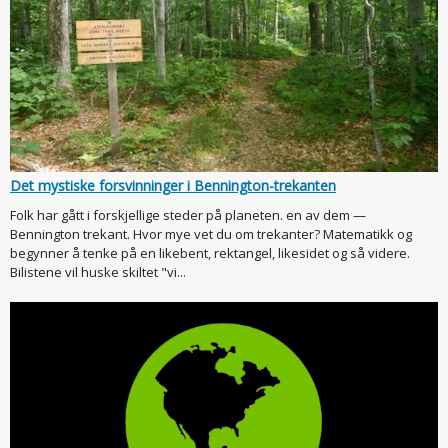
Det mystiske forsvinninger i Bennington-trekanten
Folk har gått i forskjellige steder på planeten. en av dem —
Bennington trekant. Hvor mye vet du om trekanter? Matematikk og
begynner å tenke på en likebent, rektangel, likesidet og så videre.
Bilistene vil huske skiltet "vi...