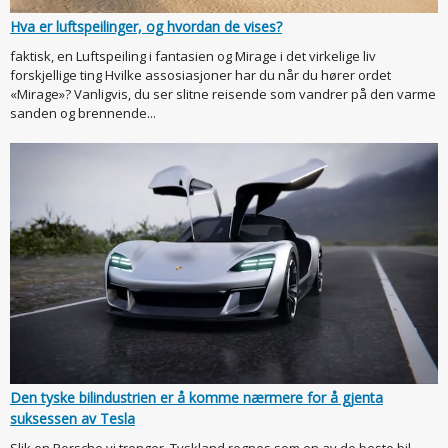
Hva er luftspeilinger, og hvordan de vises?
faktisk, en Luftspeiling i fantasien og Mirage i det virkelige liv
forskjellige ting Hvilke assosiasjoner har du når du hører ordet
«Mirage»? Vanligvis, du ser slitne reisende som vandrer på den varme
sanden og brennende...
Den tyske bilindustrien er å komme nærmere for å gjenta
suksessen av Tesla
Slik en Porsche vi trenger. Tyskland regnes som en av de beste bil