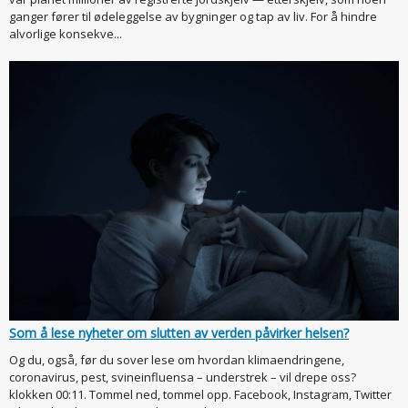
ganger fører til ødeleggelse av bygninger og tap av liv. For å hindre
alvorlige konsekve...
Som å lese nyheter om slutten av verden påvirker helsen?
Og du, også, før du sover lese om hvordan klimaendringene,
coronavirus, pest, svineinfluensa – understrek – vil drepe oss?
klokken 00:11. Tommel ned, tommel opp. Facebook, Instagram, Twitter