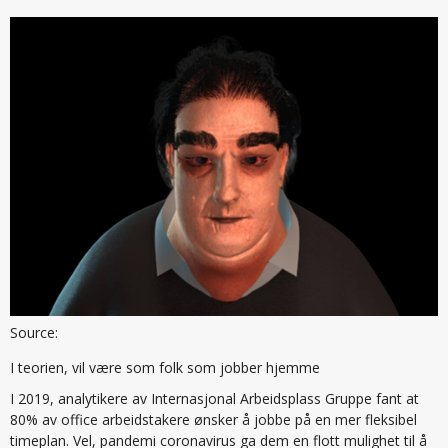
Source:
I teorien, vil være som folk som jobber hjemme
I 2019, analytikere av Internasjonal Arbeidsplass Gruppe fant at
80% av office arbeidstakere ønsker å jobbe på en mer fleksibel
timeplan. Vel, pandemi coronavirus ga dem en flott mulighet til å