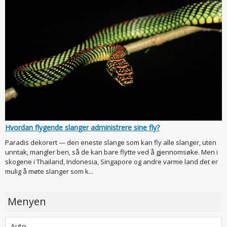
Hvordan flygende slanger administrere sine fly?
Paradis dekorert — den eneste slange som kan fly alle slanger, uten
unntak, mangler ben, så de kan bare flytte ved å gjennomsøke. Men i
skogene i Thailand, Indonesia, Singapore og andre varme land det er
mulig å møte slanger som k...
Menyen
Auto