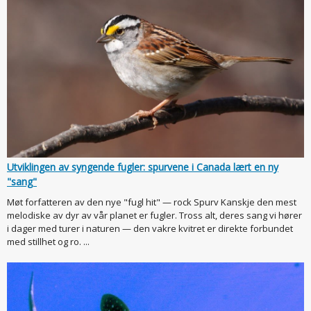
Utviklingen av syngende fugler: spurvene i Canada lært en ny
"sang"
Møt forfatteren av den nye "fugl hit" — rock Spurv Kanskje den mest
melodiske av dyr av vår planet er fugler. Tross alt, deres sang vi hører
i dager med turer i naturen — den vakre kvitret er direkte forbundet
med stillhet og ro. ...