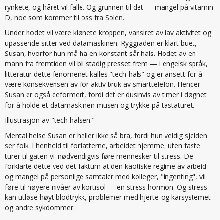
rynkete, og håret vil falle. Og grunnen til det — mangel på vitamin
D, noe som kommer til oss fra Solen.
Under hodet vil være klønete kroppen, vansiret av lav aktivitet og
upassende sitter ved datamaskinen. Ryggraden er klart buet,
Susan, hvorfor hun må ha en konstant sår hals. Hodet av en
mann fra fremtiden vil bli stadig presset frem — i engelsk språk,
litteratur dette fenomenet kalles "tech-hals" og er ansett for å
være konsekvensen av for aktiv bruk av smarttelefon. Hender
Susan er også deformert, fordi det er dusinvis av timer i døgnet
for å holde et datamaskinen musen og trykke på tastaturet.
Illustrasjon av "tech halsen."
Mental helse Susan er heller ikke så bra, fordi hun veldig sjelden
ser folk. I henhold til forfatterne, arbeidet hjemme, uten faste
turer til gaten vil nødvendigvis føre mennesker til stress. De
forklarte dette ved det faktum at den kaotiske regime av arbeid
og mangel på personlige samtaler med kolleger, "ingenting", vil
føre til høyere nivåer av kortisol — en stress hormon. Og stress
kan utløse høyt blodtrykk, problemer med hjerte-og karsystemet
og andre sykdommer.