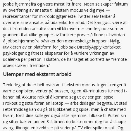
jobbe hjemmefra og være minst litt friere. Noen selskaper faktum
av overføring av ansatte til ekstern modus veldig mye —
representanter for mikrobloggtjeneste Twitter selv tenker å
overføre sine ansatte på udalenku for alltid. Det kan godt være at
det i fremtiden ansatte som vil bli mye mer enn før, noe som er
grunnen til at ulike grupper av forskere prøver å finne ut hvordan
å jobbe hjemmefra påvirker den menneskelige kroppen. Nylig,
utvikleren av en plattform for jobb søk DirectlyApply kontaktet
psykologer og fitness eksperter for å vurdere virkningen av
udalenka per person. I slutten, de har laget et portrett av "remote
arbeidstaker i fremtiden."
Ulemper med eksternt arbeid
Tenk deg at du er helt overført til ekstern modus. Ingen trenger å
varme opp bilen, venter på bussen, og en 40-minutters tur med t-
banen bil. Akkurat nok til å komme seg ut av sengen, spise
Frokost og sitte foran en laptop — arbeidsdagen begynte. Et sted
i ettermiddag kan du gå til kjøkkenet og spise, men å chatte med
hvem, fordi dine kolleger også sitte hjemme. Tilbake til Pulten sin
og sitter bak en annen 3-4 timer, du bestemmer deg for å slappe
av og tilbringe en kveld ser på serier på TV eller spille tv-spill. Og