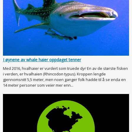
I øynene av whale haier oppdaget tenner
Med 2016, hvalhaier er vurdert som truede dyr En av de største fisken
i verden, er hvalhaien (Rhincodon typus). Kroppen lengde
gjennomsnitt 5,5 meter, men noen ganger folk hadde til å se enda en
14 meter personer som veier mer enn...