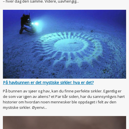
– hver dag den samme. Videre, uavhengig...
På havbunnen er det mystiske sirkler: hva er det?
På bunnen av sjøer og hav, kan du finne perfekte sirkler. Egentlig er
de som var igjen av aliens? et Par tiår siden, har du sannsynligvis hørt
historier om hvordan noen mennesker ble oppdaget i felt av den
mystiske sirkler. Øyenvi...