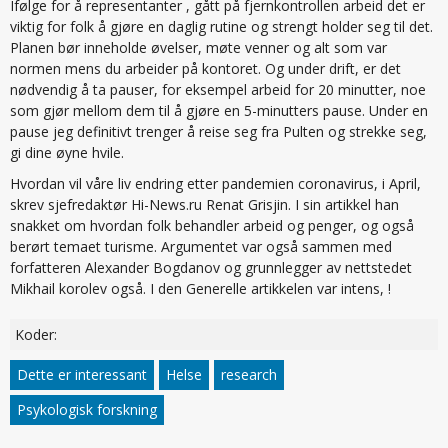
Ifølge for å representanter , gått på fjernkontrollen arbeid det er
viktig for folk å gjøre en daglig rutine og strengt holder seg til det.
Planen bør inneholde øvelser, møte venner og alt som var
normen mens du arbeider på kontoret. Og under drift, er det
nødvendig å ta pauser, for eksempel arbeid for 20 minutter, noe
som gjør mellom dem til å gjøre en 5-minutters pause. Under en
pause jeg definitivt trenger å reise seg fra Pulten og strekke seg,
gi dine øyne hvile.
Hvordan vil våre liv endring etter pandemien coronavirus, i April,
skrev sjefredaktør Hi-News.ru Renat Grisjin. I sin artikkel han
snakket om hvordan folk behandler arbeid og penger, og også
berørt temaet turisme. Argumentet var også sammen med
forfatteren Alexander Bogdanov og grunnlegger av nettstedet
Mikhail korolev også. I den Generelle artikkelen var intens, !
Koder:
Dette er interessant
Helse
research
Psykologisk forskning