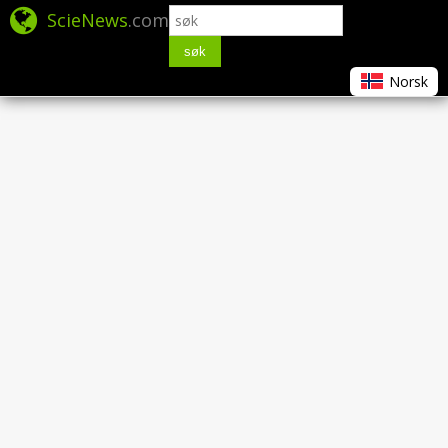
ScieNews
.com
søk
Norsk