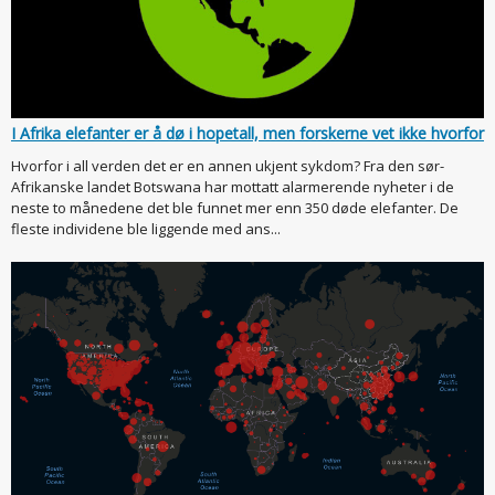
I Afrika elefanter er å dø i hopetall, men forskerne vet ikke hvorfor
Hvorfor i all verden det er en annen ukjent sykdom? Fra den sør-
Afrikanske landet Botswana har mottatt alarmerende nyheter i de
neste to månedene det ble funnet mer enn 350 døde elefanter. De
fleste individene ble liggende med ans...