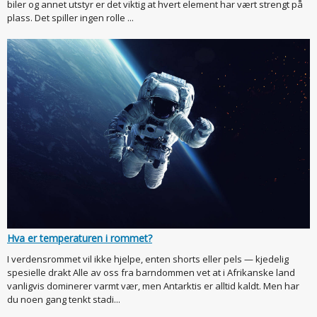
biler og annet utstyr er det viktig at hvert element har vært strengt på
plass. Det spiller ingen rolle ...
Hva er temperaturen i rommet?
I verdensrommet vil ikke hjelpe, enten shorts eller pels — kjedelig
spesielle drakt Alle av oss fra barndommen vet at i Afrikanske land
vanligvis dominerer varmt vær, men Antarktis er alltid kaldt. Men har
du noen gang tenkt stadi...