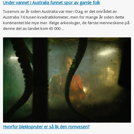
Under vannet i Australia funnet spor av gamle folk
Tusenvis av år siden Australia var mer i Dag, er det området av
Australia 7.6 tusen kvadratkilometer, men for mange år siden dette
kontinentet ble mye mer. Ifølge arkeologer, de første menneskene på
denne del av landet kom 65 000 ...
Hvorfor blekkspruter er så lik den romvesen?