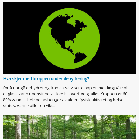
Hva skjer med kroppen under dehydrering?
for å unngå dehydrering, kan du selv sette opp en melding på mobil —
et glass vann noensinne vil ikke bli overflødig. alles Kroppen er 60-
80% vann — beløpet avhenger av alder, fysisk aktivitet og helse-
status. Vann spiller en vikt...