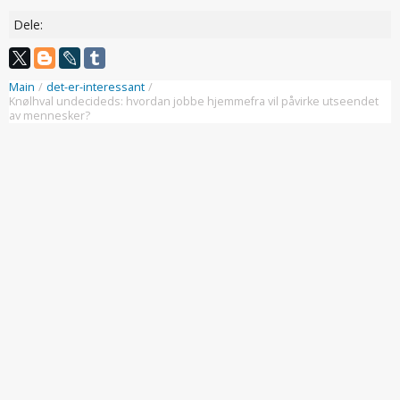
Dele:
Main
/
det-er-interessant
/
Knølhval undecideds: hvordan jobbe hjemmefra vil påvirke utseendet
av mennesker?