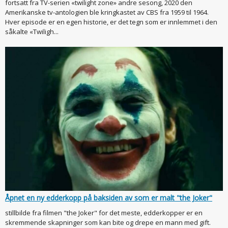
fortsatt fra TV-serien «twilight zone» andre sesong, 2020 den
Amerikanske tv-antologien ble kringkastet av CBS fra 1959 til 1964.
Hver episode er en egen historie, er det tegn som er innlemmet i den
såkalte «Twiligh...
Åpnet en ny edderkopp på baksiden av som er malt "the Joker"
stillbilde fra filmen "the Joker" for det meste, edderkopper er en
skremmende skapninger som kan bite og drepe en mann med gift.