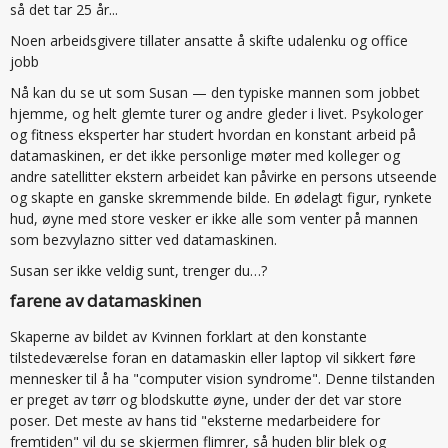
så det tar 25 år...
Noen arbeidsgivere tillater ansatte å skifte udalenku og office
jobb
Nå kan du se ut som Susan — den typiske mannen som jobbet
hjemme, og helt glemte turer og andre gleder i livet. Psykologer
og fitness eksperter har studert hvordan en konstant arbeid på
datamaskinen, er det ikke personlige møter med kolleger og
andre satellitter ekstern arbeidet kan påvirke en persons utseende
og skapte en ganske skremmende bilde. En ødelagt figur, rynkete
hud, øyne med store vesker er ikke alle som venter på mannen
som bezvylazno sitter ved datamaskinen.
Susan ser ikke veldig sunt, trenger du…?
farene av datamaskinen
Skaperne av bildet av Kvinnen forklart at den konstante
tilstedeværelse foran en datamaskin eller laptop vil sikkert føre
mennesker til å ha "computer vision syndrome". Denne tilstanden
er preget av tørr og blodskutte øyne, under der det var store
poser. Det meste av hans tid "eksterne medarbeidere for
fremtiden" vil du se skjermen flimrer, så huden blir blek og