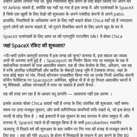
उन्होंने आरोप लगाया गया था. कुछ निवासियों शुरू करने के लिए बाहर किराए पर अपने घर
पर Airbnb सकते हैं, क्योंकि यह नहीं रह गया है इस जगह में. और प्रशंसकों के SpaceX
है सिर्फ एक खुशी के लिए देखो की शुरूआत के अपने पसंदीदा कंपनी से अपने patio.
हालांकि, निवासियों के अधिकांश जाने के लिए नहीं चाहते बोका Chica वहाँ रहे हैं ज्यादातर
पुराने लोगों को करना चाहते हैं, जो पुराने विकसित करने के लिए अपने खुद के घर में.
SpaceX प्रशंसकों के लिए आया था की प्रस्तुति स्टारशिप Mk1 में बोका Chica
जहां SpaceX रॉकेट की शुरूआत?
<पी>क्यों एलोन कस्तूरी वास्तव में इस जगह को चुना? वास्तव में, इस सवाल का जवाब
अभी भी अस्पष्ट बनी हुई है । Spaceport का निर्माण किया गया था सचमुच के पक्ष में
सार्वजनिक राजमार्ग के पास आवासीय मकान. एक ही जेफ बेजोस के सिर, अमेज़न, जब वह
में रुचि अंतरिक्ष प्रौद्योगिकी और खरीदा के सैकड़ों एकड़ भूमि में टेक्सास जंगल, जहां के
पास कोई शहर या गांव. रिचर्ड ब्रैनसन प्रकाशित किया गया था उनके निजी अंतरिक्ष कंपनी
वर्जिन गेलेक्टिक पर Spaceport अमेरिका, सुविधा भी है से दूर स्थित आवासीय भवनों में
न्यू मैक्सिको. अधिक जानकारी में पाया जा सकता है हमारे चैनल .
यह की तरह लग रहा है के आधार ब्लू उत्पत्ति — आसपास नहीं एक आत्मा ।
इसके अलावा बोका Chica आदर्श नहीं है जगह के लिए अंतरिक्ष की शुरूआत. यहाँ समय-
समय पर उग्र मजबूत तूफान, और सभी वाणिज्यिक कंपनियों रुचि रखते थे, जो इस क्षेत्र में
जल्दी से छोड़ दिया है । कई इमारतों में एक तूफान के बाद वास्तव में धोया समुद्र में. और
वास्तव में, SpaceX पहले से ही महसूस किया है के सभी peculiarities स्थानीय
जलवायु: में पिछले वर्ष की शुरुआत के बाद जमीन पर गिर गया की वजह से मजबूत करने के
लिए हवा । हवा की गति gusts के क्षेत्र में मिसाइलों के तूफान में अप करने के लिए 80