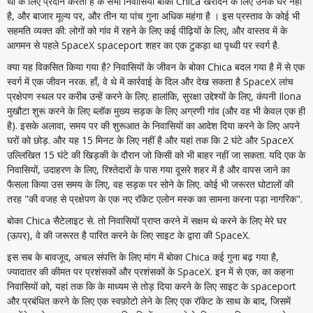
था के लिए प्रदान करता है के सभी निवासियों बोका Chica खरीदने के लिए उनके घर नहीं
है, और बाजार मूल्य पर, और तीन या पांच गुना अधिक महंगा है । इस प्रस्ताव के कोई भी
सहमति व्यक्त की: लोगों को गांव में रहने के लिए कई पीढ़ियों के लिए, और वास्तव में के
आगमन से पहले SpaceX spaceport शहर का एक टुकड़ा था पृथ्वी पर स्वर्ग है.
क्या यह विकसित किया गया है? निवासियों के जीवन के बोका Chica बदल गया है में से एक
स्वर्ग में एक जीवन नरक. हाँ, वे थे में कार्रवाई के दिल और देख सकता है SpaceX लांच
प्रक्षेपण स्थल पर करीब उन्हें करने के लिए. हालांकि, सुरक्षा उद्देश्यों के लिए, कंपनी Ilona
मुखौटा शुरू करने के लिए ब्लॉक मुख्य सड़क के लिए अग्रणी गांव (और वह भी केवल एक ही
है). इसके अलावा, समय पर की शुरूआत के निवासियों का आदेश दिया करने के लिए अपने
घरों को छोड़. और यह 15 मिनट के लिए नहीं है और यहां तक कि 2 घंटे और SpaceX
उल्लिखित 15 घंटे की खिड़की के दौरान जो किसी को भी बाहर नहीं जा सकता. यदि एक के
निवासियों, उदाहरण के लिए, रिश्तेदारों के पास गया दूसरे शहर में है और वापस जाने का
फैसला किया उस समय के लिए, वह सड़क पर सोने के लिए. कोई भी जरूरत घोटालों की
तरह "की वजह से प्रक्षेपण के एक नए रॉकेट एलोन मस्क का सामना करना पड़ा नागरिक".
बोका Chica सैटेलाइट से. तो निवासियों प्राप्त करने में सक्षम थे करने के लिए मेरे घर
(ऊपर), वे की जरूरत है पारित करने के लिए साइट के द्वारा की SpaceX.
इस सब के बावजूद, अचल संपत्ति के लिए मांग में बोका Chica कई गुना बढ़ गया है,
ज्यादातर की कीमत पर प्रशंसकों और प्रशंसकों के SpaceX. इन में से एक, का कहना
निवासियों को, यहां तक कि के माध्यम से तोड़ दिया करने के लिए साइट के spaceport
और प्रबंधित करने के लिए एक स्वफ़ोटो लेने के लिए एक रॉकेट के साथ के बाद, जिसमें