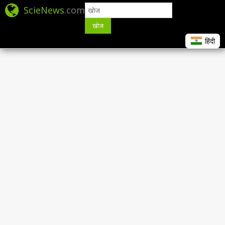
ScieNews
.com
खोज
हिंदी