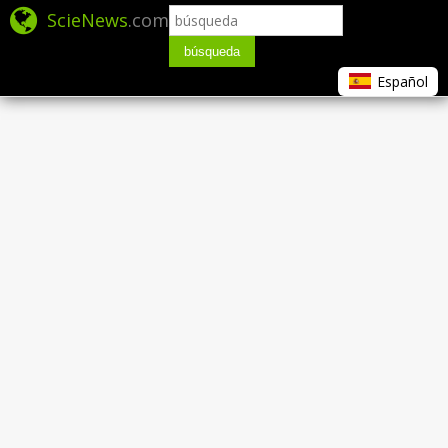
ScieNews
.com
búsqueda
Español