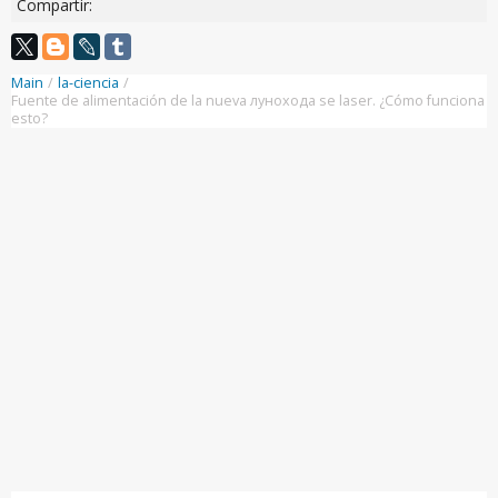
Compartir:
Main
/
la-ciencia
/
Fuente de alimentación de la nueva лунохода se laser. ¿Cómo funciona
esto?