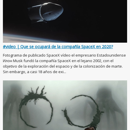
#video | Que se ocupará de la compañía SpaceX en 2020?
Fotograma de publicado SpaceX vídeo el empresario Estadounidense
Илон Musk fundó la compañía SpaceX en el lejano 2002, con el
objetivo de la exploración del espacio y de la colonización de marte.
Sin embargo, a casi 18 años de exi...