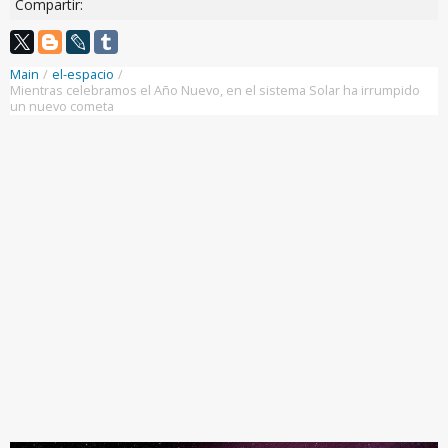
Compartir:
Main
/
el-espacio
/
Mientras celebramos el Año Nuevo, en el sistema Solar ha irrumpido
un nuevo cometa