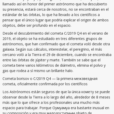
llamado así en honor del primer astrónomo que ha descubierto
su presencia, estará cerca de nosotros, no se encontraban en el
estándar de las órbitas, lo que ha llevado a los científicos a
pensar que el único lugar que podría explicar el origen de ambos
objetos, debe ser profundo en el espacio.
Desde el descubrimiento del cometa C/2019 Q4 en el verano de
2019, el objeto se ha estudiado en tres diferentes grupos de
astrónomos, que han confirmado que el cometa voló desde otra
galaxia. Según sus cálculos, interestelar, el peregrino, el más
cercano voló a la Tierra el 29 de diciembre, cuando se encontraba
entre las órbitas de júpiter y marte. También se sabe que el
cometa tiene varios kilómetros de diámetro, elimina el polvo y
gas que rodea a sí mismo un brillante halo.
Cometa borisov o C/2019 Q4 — la primera межзвездная
cometa, oficialmente confirmada por los científicos
Los Astrónomos están seguros de que la única комету se puede
observar desde la Tierra a lo largo del año, alrededor de 8 meses
más que lo que ofrece a los profesionales una mucho más
espacio para trabajar. Porque Оумуамуа era bastante inusual en
su composición y era muy малодоступным objeto de