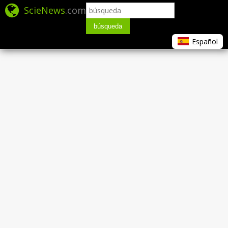
ScieNews
.com
búsqueda
Español