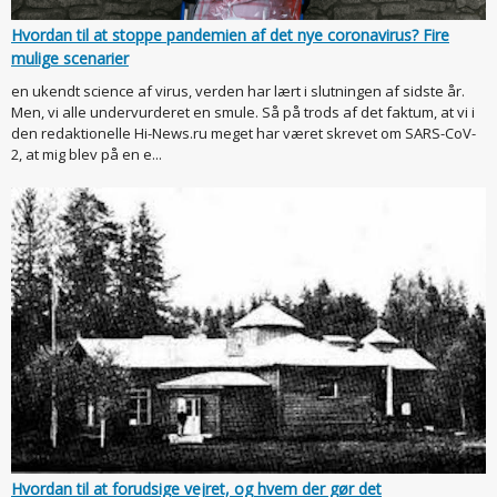
Hvordan til at stoppe pandemien af det nye coronavirus? Fire
mulige scenarier
en ukendt science af virus, verden har lært i slutningen af sidste år.
Men, vi alle undervurderet en smule. Så på trods af det faktum, at vi i
den redaktionelle Hi-News.ru meget har været skrevet om SARS-CoV-
2, at mig blev på en e...
Hvordan til at forudsige vejret, og hvem der gør det