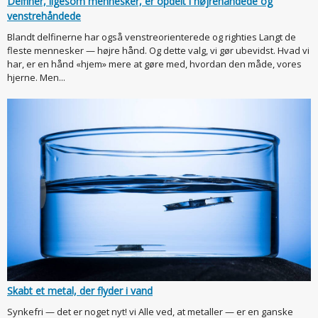
Delfiner, ligesom mennesker, er opdelt i højrehåndede og
venstrehåndede
Blandt delfinerne har også venstreorienterede og righties Langt de
fleste mennesker — højre hånd. Og dette valg, vi gør ubevidst. Hvad vi
har, er en hånd «hjem» mere at gøre med, hvordan den måde, vores
hjerne. Men...
Skabt et metal, der flyder i vand
Synkefri — det er noget nyt! vi Alle ved, at metaller — er en ganske