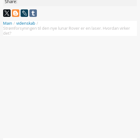
Share:
Main
/
videnskab
/
Strømforsyningen til den nye lunar Rover er en laser. Hvordan virker
det?