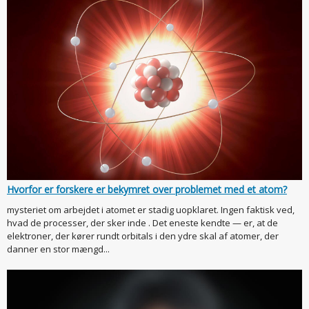
Hvorfor er forskere er bekymret over problemet med et atom?
mysteriet om arbejdet i atomet er stadig uopklaret. Ingen faktisk ved,
hvad de processer, der sker inde . Det eneste kendte — er, at de
elektroner, der kører rundt orbitals i den ydre skal af atomer, der
danner en stor mængd...