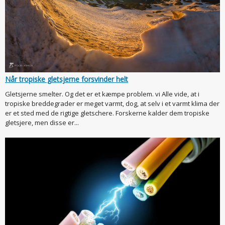
Når tropiske gletsjerne forsvinder helt
Gletsjerne smelter. Og det er et kæmpe problem. vi Alle vide, at i
tropiske breddegrader er meget varmt, dog, at selv i et varmt klima der
er et sted med de rigtige gletschere. Forskerne kalder dem tropiske
gletsjere, men disse er...