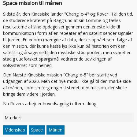
Space mission til månen
Sidste år, den Kinesiske lander "Chang' e-4" og Rover . I al den tid,
de studerede krateret på Baggrund af sin Lomme og fælles
resultaterne af sine opdagelser gennem den eneste kilde til
kommunikation i form af en repeater af en satellit sender signaler
til Jorden. En enorm mængde af data, der er opnået som følge af
den mission, der kunne kaste lys ikke kun på historien om den
satellit-og årsagerne til den mystiske stød poolen, men svaret er
stadig uudforsket spørgsmål vedrørende udviklingen af
solsystemet som helhed.
Den Næste Kinesiske mission "Chang' e-5" bør starte ved
udgangen af 2020. Men det nye modul ikke gå til den mørke side
af månen, som sin forgænger. I stedet, den mission, der skulle
bringe dem videre i Jorden.
Nu Rovers arbejder hovedsagelig i eftermiddag
Mærker:
Videnskab
Space
Månen