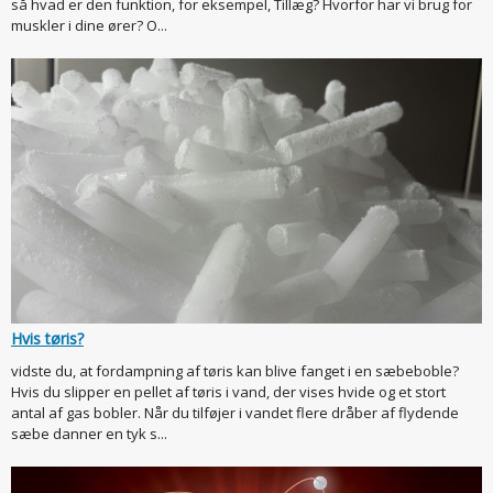
så hvad er den funktion, for eksempel, Tillæg? Hvorfor har vi brug for
muskler i dine ører? O...
Hvis tøris?
vidste du, at fordampning af tøris kan blive fanget i en sæbeboble?
Hvis du slipper en pellet af tøris i vand, der vises hvide og et stort
antal af gas bobler. Når du tilføjer i vandet flere dråber af flydende
sæbe danner en tyk s...