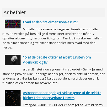
Anbefalet
Hvad er den fire-dimensionale rum?
Modellering kamera bevægelse i fire-dimensionelle
rum. Se verden på forskellige dimensioner ændrer den måde, vi
opfatter alt omkring, herunder tid og rum. Tænk på forskellen mellem
de to dimensioner, og tre dimensioner er let, men hvad med den
fjerde...
15 af de bedste citater af albert Einstein om
videnskab og liv
albert Einstein var synonymt med ordet «Geni». Ja, med
store bogstaver. Ikke underligt, at de siger, at en talentfuld person, der
er dygtig i alt. Genius kan også kaldes et talent, fordi det er en unik
funktion af en person for at være inte...
Astronomer har opdaget virkningerne af de ældste
blinker i det observerbare Univers
Efterglød SGRB181123B, der er optaget af Gemini North-