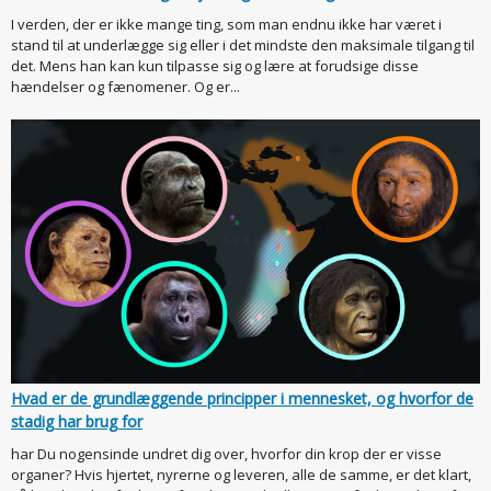
I verden, der er ikke mange ting, som man endnu ikke har været i
stand til at underlægge sig eller i det mindste den maksimale tilgang til
det. Mens han kan kun tilpasse sig og lære at forudsige disse
hændelser og fænomener. Og er...
Hvad er de grundlæggende principper i mennesket, og hvorfor de
stadig har brug for
har Du nogensinde undret dig over, hvorfor din krop der er visse
organer? Hvis hjertet, nyrerne og leveren, alle de samme, er det klart,