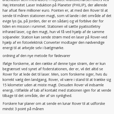
Høj Intensitet Laser Induktion på Planeter (PHILIP), der allerede
har afsat flere millioner euro. Pointen er, at med den Rover til at
sende til månen stationen magt, som vil lande i det område af det
evige lys (Ja, på Jorden, der er en sådan) og vil forblive der for
tiden en mission i rummet. Stationen vil sætte pyatisotletny
infrarød laser, og den magt, hun vil få ved hjælp af de samme
solpaneler. Station kan sende strøm med en laser på Rover-ved
hjælp af en fotoelektrisk Converter modtager den nødvendige
energi til at arbejde selv i bælgmørke.
ordning af den nye metode for fødevarer
Ifølge forskerne, at den række af denne type strøm, der er kun
begrænset ved synet af foderstationen, der er, vil det altid se
Rover for at lede det til laser. Men, som forskerne siger, hvis du
korrekt vælg den landgang, Rover, vil være i stand til at trække sig
15 kilometer uden at miste magt. Desuden Rover vil indsamle
energi, i tilfælde af tab af kontakt med stationen igen for at vende
tilbage til det område, der af sin synlighed.
Forskere har planer om at sende en lunar Rover til at udforske
mindst 3 point på månen