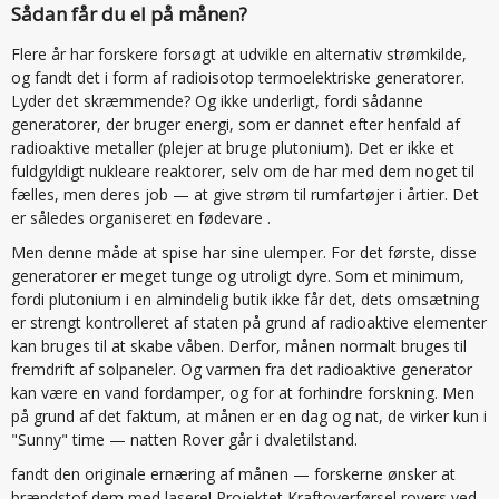
Sådan får du el på månen?
Flere år har forskere forsøgt at udvikle en alternativ strømkilde,
og fandt det i form af radioisotop termoelektriske generatorer.
Lyder det skræmmende? Og ikke underligt, fordi sådanne
generatorer, der bruger energi, som er dannet efter henfald af
radioaktive metaller (plejer at bruge plutonium). Det er ikke et
fuldgyldigt nukleare reaktorer, selv om de har med dem noget til
fælles, men deres job — at give strøm til rumfartøjer i årtier. Det
er således organiseret en fødevare .
Men denne måde at spise har sine ulemper. For det første, disse
generatorer er meget tunge og utroligt dyre. Som et minimum,
fordi plutonium i en almindelig butik ikke får det, dets omsætning
er strengt kontrolleret af staten på grund af radioaktive elementer
kan bruges til at skabe våben. Derfor, månen normalt bruges til
fremdrift af solpaneler. Og varmen fra det radioaktive generator
kan være en vand fordamper, og for at forhindre forskning. Men
på grund af det faktum, at månen er en dag og nat, de virker kun i
"Sunny" time — natten Rover går i dvaletilstand.
fandt den originale ernæring af månen — forskerne ønsker at
brændstof dem med lasere! Projektet Kraftoverførsel rovers ved