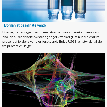
Hvordan at desalinate vand?
billeder, der er taget fra rummet viser, at vores planet er mere vand
end land. Det er helt uventet og noget utænkeligt, at mindre end tre
procent af jordens vand er ferskvand,. Ifølge USGS, en stor del af de
tre procent er utilgæ...