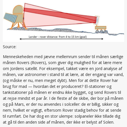
Source:
Menneskeheden med jævne mellemrum sender til månen særlige
månen Rovers (Rovers), som giver dig mulighed for at lære mere
om Jordens satellit. For eksempel, takket være en jord analyse af
månen, var astronomer i stand til at lære, at der engang var vand,
(og måske er nu, men meget dybt). Men for at dette Rover har
brug for mad — hvordan det er produceret? El-stationer og
tankstationer på månen er endnu ikke bygget, og send Rovers til
at rejse mindst et par år. I de fleste af de skibe, der bor på månen
og på Mars, er der nu anvendes i solceller: de er billig, sikker og
nem, hvilket er vigtigt, eftersom Rover stadig behov for at sende
til rumfart. De har dog en stor ulempe: solpaneler ikke tillade dig
at gå til den anden side af månen, der ikke er belyst af Solen.