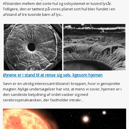
Afstanden mellem det sorte hul og solsystemet er tusind lysår.
Tidligere, den er tættest på vores planet sort hul blev fundet i en
afstand af tre tusinde børn af lys...
Øjnene er i stand til at rense sig selv, ligesom hjernen
Søvn er en utrolig interessant tilstand i kroppen, hvor vi genoprette
magten. Nylige undersøgelser har vist, at mens vi sover, hjernen er i
den sandeste betydning af ordet vasker sig med
cerebrospinalvæsken, der fastholder intrakr...