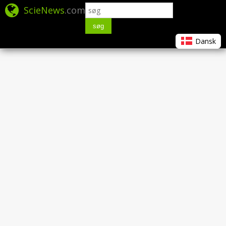
ScieNews
.com
søg
Dansk