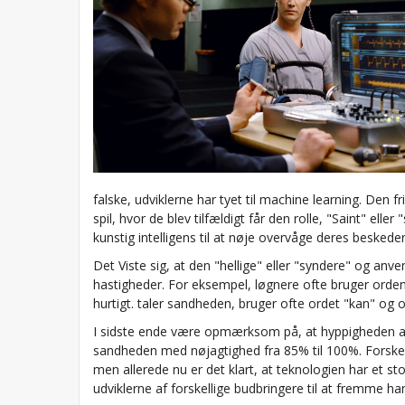
falske, udviklerne har tyet til machine learning. Den friv
spil, hvor de blev tilfældigt får den rolle, "Saint" e
kunstig intelligens til at nøje overvåge deres beskeder
Det Viste sig, at den "hellige" eller "syndere" og anv
hastigheder. For eksempel, løgnere ofte bruger ordene
hurtigt. taler sandheden, bruger ofte ordet "kan" 
I sidste ende være opmærksom på, at hyppigheden af 
sandheden med nøjagtighed fra 85% til 100%. Forskern
men allerede nu er det klart, at teknologien har et stor
udviklerne af forskellige budbringere til at fremme ha