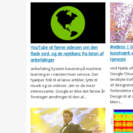
#videos | G
YouTube vil fjerne videoen om den
kunstværk ve
flade Jord, og de reptilians fra listen af
tjeneste
anbefalinger
ved Hjælp af
anbefaling System baseret på machine
Google Cloud
learning er i næsten hver service. Det
terabyte traf
hjælper folk til at læse artikler, lytte til
af designere
musik og se videoer, der er de mest
forbindelse
interessante. Google er ikke det første år
Design til at
foretager ændringer til den al...
Men i...