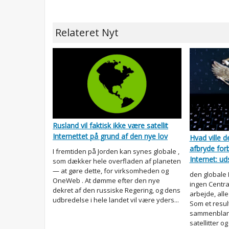
Relateret Nyt
Rusland vil faktisk ikke være satellit
Internettet på grund af den nye lov
Hvad ville d
afbryde forb
I fremtiden på Jorden kan synes globale ,
Internet: ud
som dækker hele overfladen af planeten
— at gøre dette, for virksomheden og
den globale I
OneWeb . At dømme efter den nye
ingen Centra
dekret af den russiske Regering, og dens
arbejde, alle
udbredelse i hele landet vil være yders...
Som et resul
sammenbland
satellitter og