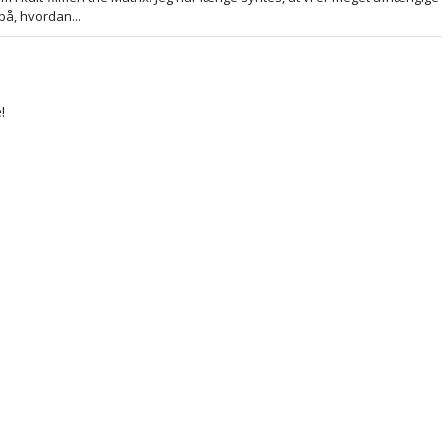
på, hvordan...
!