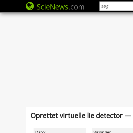
ScieNews
.com
Oprettet virtuelle lie detector — 
Dato:
Visninger: