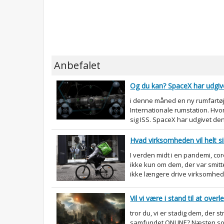
Anbefalet
Og du kan? SpaceX har udgiv
i denne måned en ny rumfartøje
Internationale rumstation. Hv
sig ISS. SpaceX har udgivet den 
Hvad virksomheden vil helt s
I verden midt i en pandemi, cor
ikke kun om dem, der var smitte
ikke længere drive virksomhed.
Vil vi være i stand til at over
tror du, vi er stadig dem, der st
samfundet ONLINE? Næsten som i