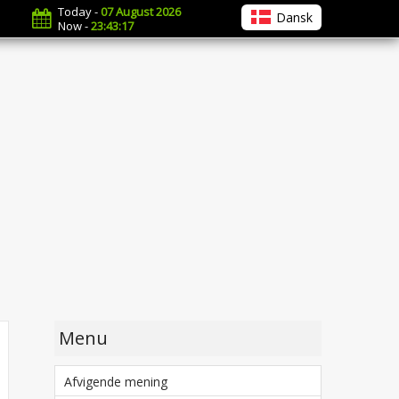
Today -
07 August 2026
Dansk
Now -
23:43:18
Menu
Afvigende mening