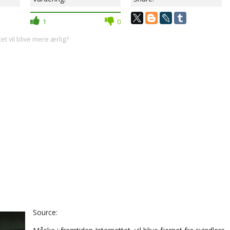
1
0
et vil blive mere ærlig?
Source: