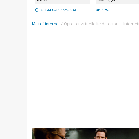
2019-08-11 15:56:09
1290
Main
/
internet
/
Oprettet virtuelle lie detector — Internett