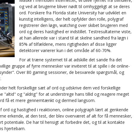
Måske i fremtiden Internettet, vil blive fjernet fra svindlere,
og ved at brugerne bliver nødt til omhyggeligt at se deres
ord. Forskere fra Florida state University har udviklet en
kunstig intelligens, der helt opfylder den rolle, polygraf
registrerer den løgn, watching over skibet brugeren med
ord og deres hastighed er indstillet. Testresultaterne viste,
at han allerede var i stand til at skelne sandhed fra løgn i
85% af tilfældene, mens rigtigheden af disse ligger
detektorer varierer kun i det område af 60-70%.
For at træne systemet til at adskille det sande fra det
illige gruppe af fyrre mennesker var inviteret til at spille i de online-
ller "synder". Over 80 gaming sessioner, de besvarede spørgsmål, og
.
ender helt forskellige sæt af ord og udskrive dem ved forskellige
 "altid" og "aldrig" for at understrege hans tillid og reagere meget
og ord få et mere gennemtænkt og dermed langsom.
ord og hastighed i reaktionen, online polygraph lært at genkende
e erkende, at den test, der blev overværet af alt for få mennesker,
t potentiale. De har til hensigt at forbedre det, og til at kontakte
ns hjertebarn.