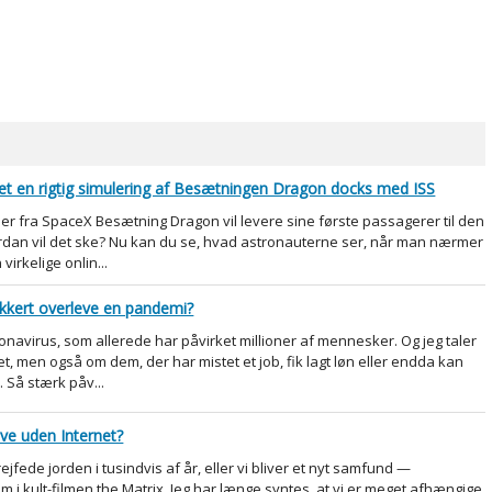
et en rigtig simulering af Besætningen Dragon docks med ISS
r fra SpaceX Besætning Dragon vil levere sine første passagerer til den
ordan vil det ske? Nu kan du se, hvad astronauterne ser, når man nærmer
virkelige onlin...
ikkert overleve en pandemi?
onavirus, som allerede har påvirket millioner af mennesker. Og jeg taler
t, men også om dem, der har mistet et job, fik lagt løn eller endda kan
 Så stærk påv...
leve uden Internet?
rejfede jorden i tusindvis af år, eller vi bliver et nyt samfund —
 kult-filmen the Matrix. Jeg har længe syntes, at vi er meget afhængige