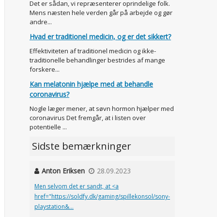
Det er sådan, vi repræsenterer oprindelige folk.
Mens næsten hele verden går på arbejde og gør
andre...
Hvad er traditionel medicin, og er det sikkert?
Effektiviteten af traditionel medicin og ikke-
traditionelle behandlinger bestrides af mange
forskere...
Kan melatonin hjælpe med at behandle
coronavirus?
Nogle læger mener, at søvn hormon hjælper med
coronavirus Det fremgår, at i listen over
potentielle ...
Sidste bemærkninger
Anton Eriksen
28.09.2023
Men selvom det er sandt, at <a
href="https://soldfy.dk/gaming/spillekonsol/sony-
playstation&...