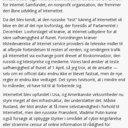
for Internet-Samfundet, en nonprofit organisation, der fremmer
den åbne udvikling af Internettet.
Da det blev kendt, at den russiske "test" lukning af Internettet vil
blive en del af det nye lovforslag, der foreslås af Parlamentet i
December. Lovforslaget vil kræve, at Internet-udbydere for at
sikre uafhængighed af Runet. Forordningen kræver
tilstedeværelse af Internet service providers de tekniske midler til
at afbryde forbindelsen til resten af verden, og omdirigere trafik
på Internettet via exchange point drevet af Roskomnadzor, den
russisk-og telestyrelse og medierne. Vores land ønsker at teste
uafhængighed af Runet af 1 April, så jeg tror, at de ansatte —
selv om en officiel dato endnu ikke er blevet fastsat, men de nye
regler er endnu ikke vedtaget. Det synes tvivlsomt, at i mindre end
to måneder, vil have tid til at forberede sig.
Internettet blev opfundet i Usa, og Amerikanske virksomheder nu
styre meget af den infrastruktur, der understøtter det. Måske
Rusland, der blot ønsker at få mere selvstændighed i forhold til
Internettet, men den russiske Præsident, Vladimir Putin kunne
også forsøge at opbygge styrker i området af cyber-krigsførelse
eller stramme censur af online information til rådighed for