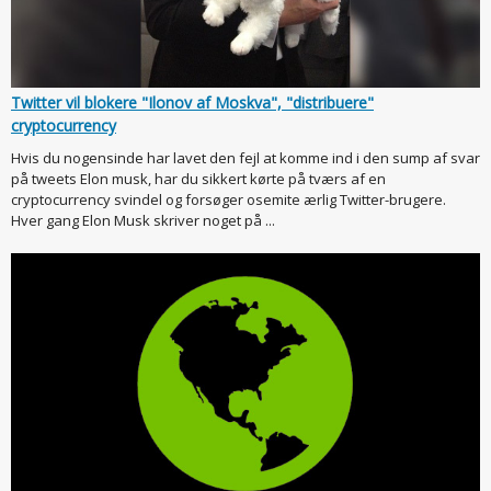
Twitter vil blokere "Ilonov af Moskva", "distribuere"
cryptocurrency
Hvis du nogensinde har lavet den fejl at komme ind i den sump af svar
på tweets Elon musk, har du sikkert kørte på tværs af en
cryptocurrency svindel og forsøger osemite ærlig Twitter-brugere.
Hver gang Elon Musk skriver noget på ...