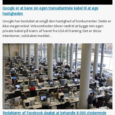
Google er at bane sin egen transatlantiske kabel til at øge
hastigheden
Google har besluttet at omgå den hastighed af konkurrenter. Dette er
ikke meget enkel. Virksomheden bliver nødt til at bygge min egen
private kabel-på tværs af havet fra USA til Frankrig. Det er disse
intentioner, selskabet meddel...
Redaktører af Facebook dagligt at behandle 8,000 chokerende