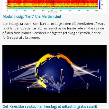
Modul Indsigt "hørt" the Martian vind
den Indsigt, Mission, som kun er 10 dage siden på overfladen af Mars
faldt lander og science lab, har sendt os de første lyde af Mars vinde
på den røde planet. Sensorer Indsigt fanget svag brummen, der er
forårsaget af vibrationer...
Det Kinesiske selskab har fremlagt et udkast til gratis satellit-