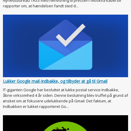
Nyhedsbureau TASS med henvisning til pressen i Moskva kabel bil
rapporter om, at hændelsen fandt sted d...
Lukker Google mail-Indbakke, og tilbyder at gå til Gmail
IT-giganten Google har besluttet at lukke postal service Indbakke,
åbne virksomhed 4 år siden. Denne beslutning blev truffet på grund af
ønsket om at fokusere udelukkende på Gmail. Det faktum, at
Indbakken er lukket rapporteret Go...