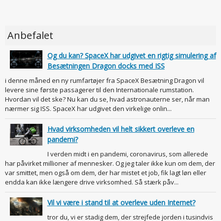
Anbefalet
Og du kan? SpaceX har udgivet en rigtig simulering af
Besætningen Dragon docks med ISS
i denne måned en ny rumfartøjer fra SpaceX Besætning Dragon vil
levere sine første passagerer til den Internationale rumstation.
Hvordan vil det ske? Nu kan du se, hvad astronauterne ser, når man
nærmer sig ISS. SpaceX har udgivet den virkelige onlin...
Hvad virksomheden vil helt sikkert overleve en
pandemi?
I verden midt i en pandemi, coronavirus, som allerede
har påvirket millioner af mennesker. Og jeg taler ikke kun om dem, der
var smittet, men også om dem, der har mistet et job, fik lagt løn eller
endda kan ikke længere drive virksomhed. Så stærk påv...
Vil vi være i stand til at overleve uden Internet?
tror du, vi er stadig dem, der strejfede jorden i tusindvis