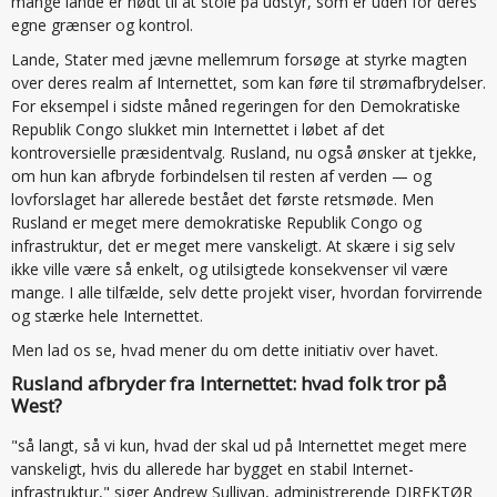
mange lande er nødt til at stole på udstyr, som er uden for deres
egne grænser og kontrol.
Lande, Stater med jævne mellemrum forsøge at styrke magten
over deres realm af Internettet, som kan føre til strømafbrydelser.
For eksempel i sidste måned regeringen for den Demokratiske
Republik Congo slukket min Internettet i løbet af det
kontroversielle præsidentvalg. Rusland, nu også ønsker at tjekke,
om hun kan afbryde forbindelsen til resten af verden — og
lovforslaget har allerede bestået det første retsmøde. Men
Rusland er meget mere demokratiske Republik Congo og
infrastruktur, det er meget mere vanskeligt. At skære i sig selv
ikke ville være så enkelt, og utilsigtede konsekvenser vil være
mange. I alle tilfælde, selv dette projekt viser, hvordan forvirrende
og stærke hele Internettet.
Men lad os se, hvad mener du om dette initiativ over havet.
Rusland afbryder fra Internettet: hvad folk tror på
West?
"så langt, så vi kun, hvad der skal ud på Internettet meget mere
vanskeligt, hvis du allerede har bygget en stabil Internet-
infrastruktur," siger Andrew Sullivan, administrerende DIREKTØR