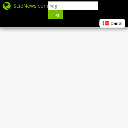
ScieNews
.com
søg
Dansk