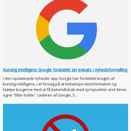
Kunstig intelligens Google fordoblet sin indsats i nyhedsformidling
I den opdaterede nyheder app Google har fordoblet brugen af
kunstig intelligens, i et forsøg på at bekæmpe misinformation og
hjælpe brugerne med at få bekendtskab med synspunkter end deres
egne "filter boble". Lederen af Google, S...