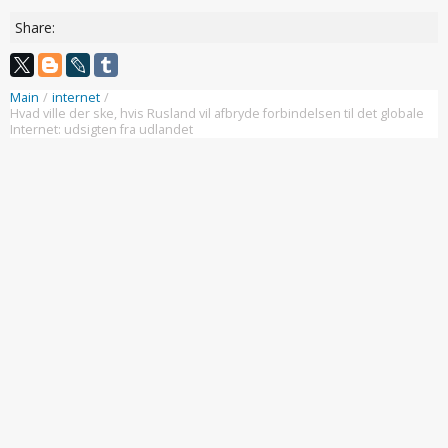
Share:
Main
/
internet
/
Hvad ville der ske, hvis Rusland vil afbryde forbindelsen til det globale
Internet: udsigten fra udlandet