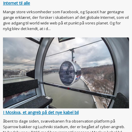
Internet til alle
Mange store virksomheder som Facebook, og SpaceX har gentagne
gange erklæret, der forsker i skabelsen af det globale Internet, som vil
give adgang til world wide web på et punkt på vores planet. Og for
nylig blev det kendt, at i d...
I Moskva, et angreb på det nye kabel bil
åbent to dage siden, svævebanen fra observation platform på
Sparrow bakker og Luzhniki stadium, der er begået af cyber-angreb.