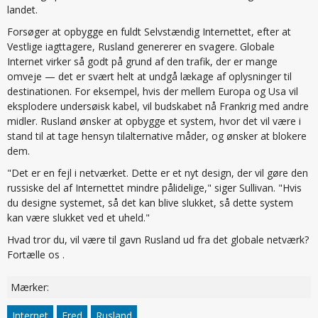
landet.
Forsøger at opbygge en fuldt Selvstændig Internettet, efter at
Vestlige iagttagere, Rusland genererer en svagere. Globale
Internet virker så godt på grund af den trafik, der er mange
omveje — det er svært helt at undgå lækage af oplysninger til
destinationen. For eksempel, hvis der mellem Europa og Usa vil
eksplodere undersøisk kabel, vil budskabet nå Frankrig med andre
midler. Rusland ønsker at opbygge et system, hvor det vil være i
stand til at tage hensyn tilalternative måder, og ønsker at blokere
dem.
"Det er en fejl i netværket. Dette er et nyt design, der vil gøre den
russiske del af Internettet mindre pålidelige," siger Sullivan. "Hvis
du designe systemet, så det kan blive slukket, så dette system
kan være slukket ved et uheld."
Hvad tror du, vil være til gavn Rusland ud fra det globale netværk?
Fortælle os .
Mærker:
Internet
Fred
Rusland