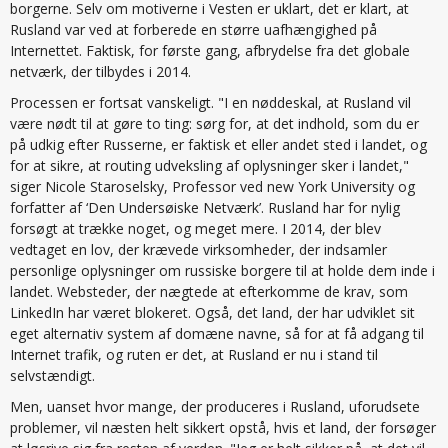
borgerne. Selv om motiverne i Vesten er uklart, det er klart, at
Rusland var ved at forberede en større uafhængighed på
Internettet. Faktisk, for første gang, afbrydelse fra det globale
netværk, der tilbydes i 2014.
Processen er fortsat vanskeligt. "I en nøddeskal, at Rusland vil
være nødt til at gøre to ting: sørg for, at det indhold, som du er
på udkig efter Russerne, er faktisk et eller andet sted i landet, og
for at sikre, at routing udveksling af oplysninger sker i landet,"
siger Nicole Staroselsky, Professor ved new York University og
forfatter af ‘Den Undersøiske Netværk’. Rusland har for nylig
forsøgt at trække noget, og meget mere. I 2014, der blev
vedtaget en lov, der krævede virksomheder, der indsamler
personlige oplysninger om russiske borgere til at holde dem inde i
landet. Websteder, der nægtede at efterkomme de krav, som
LinkedIn har været blokeret. Også, det land, der har udviklet sit
eget alternativ system af domæne navne, så for at få adgang til
Internet trafik, og ruten er det, at Rusland er nu i stand til
selvstændigt.
Men, uanset hvor mange, der produceres i Rusland, uforudsete
problemer, vil næsten helt sikkert opstå, hvis et land, der forsøger