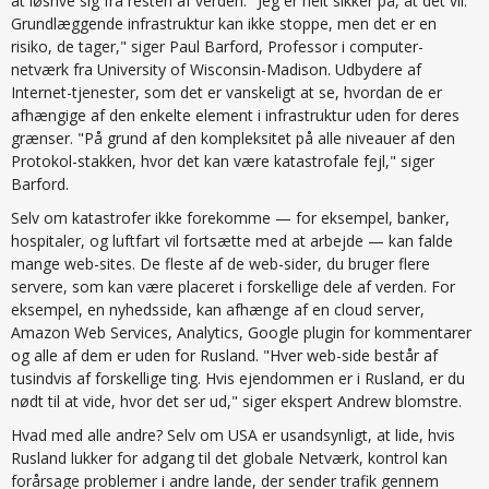
at løsrive sig fra resten af verden. "Jeg er helt sikker på, at det vil.
Grundlæggende infrastruktur kan ikke stoppe, men det er en
risiko, de tager," siger Paul Barford, Professor i computer-
netværk fra University of Wisconsin-Madison. Udbydere af
Internet-tjenester, som det er vanskeligt at se, hvordan de er
afhængige af den enkelte element i infrastruktur uden for deres
grænser. "På grund af den kompleksitet på alle niveauer af den
Protokol-stakken, hvor det kan være katastrofale fejl," siger
Barford.
Selv om katastrofer ikke forekomme — for eksempel, banker,
hospitaler, og luftfart vil fortsætte med at arbejde — kan falde
mange web-sites. De fleste af de web-sider, du bruger flere
servere, som kan være placeret i forskellige dele af verden. For
eksempel, en nyhedsside, kan afhænge af en cloud server,
Amazon Web Services, Analytics, Google plugin for kommentarer
og alle af dem er uden for Rusland. "Hver web-side består af
tusindvis af forskellige ting. Hvis ejendommen er i Rusland, er du
nødt til at vide, hvor det ser ud," siger ekspert Andrew blomstre.
Hvad med alle andre? Selv om USA er usandsynligt, at lide, hvis
Rusland lukker for adgang til det globale Netværk, kontrol kan
forårsage problemer i andre lande, der sender trafik gennem