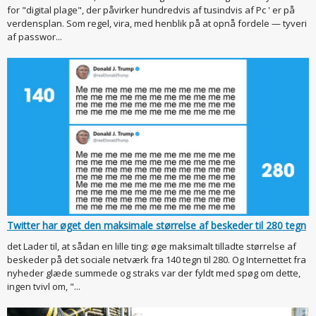
for "digital plage", der påvirker hundredvis af tusindvis af Pc ' er på
verdensplan. Som regel, vira, med henblik på at opnå fordele — tyveri
af passwor...
Twitter har øget den maksimale størrelse af beskeder til 280 tegn
det Lader til, at sådan en lille ting: øge maksimalt tilladte størrelse af
beskeder på det sociale netværk fra 140 tegn til 280. Og Internettet fra
nyheder glæde summede og straks var der fyldt med spøg om dette,
ingen tvivl om, "...