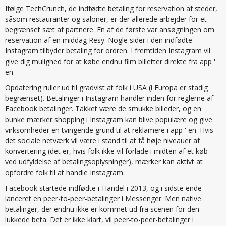
Ifølge TechCrunch, de indfødte betaling for reservation af steder,
såsom restauranter og saloner, er der allerede arbejder for et
begrænset sæt af partnere. En af de første var ansøgningen om
reservation af en middag Resy. Nogle sider i den indfødte
Instagram tilbyder betaling for ordren. I fremtiden Instagram vil
give dig mulighed for at købe endnu film billetter direkte fra app '
en.
Opdatering ruller ud til gradvist at folk i USA (i Europa er stadig
begrænset). Betalinger i Instagram handler inden for reglerne af
Facebook betalinger. Takket være de smukke billeder, og en
bunke mærker shopping i Instagram kan blive populære og give
virksomheder en tvingende grund til at reklamere i app ' en. Hvis
det sociale netværk vil være i stand til at få høje niveauer af
konvertering (det er, hvis folk ikke vil forlade i midten af et køb
ved udfyldelse af betalingsoplysninger), mærker kan aktivt at
opfordre folk til at handle Instagram.
Facebook startede indfødte i-Handel i 2013, og i sidste ende
lanceret en peer-to-peer-betalinger i Messenger. Men native
betalinger, der endnu ikke er kommet ud fra scenen for den
lukkede beta. Det er ikke klart, vil peer-to-peer-betalinger i