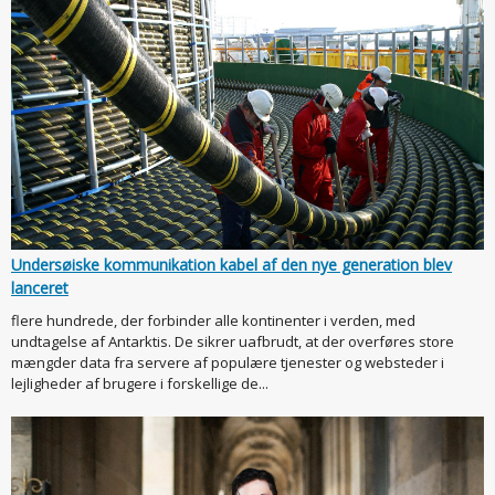
Undersøiske kommunikation kabel af den nye generation blev
lanceret
flere hundrede, der forbinder alle kontinenter i verden, med
undtagelse af Antarktis. De sikrer uafbrudt, at der overføres store
mængder data fra servere af populære tjenester og websteder i
lejligheder af brugere i forskellige de...