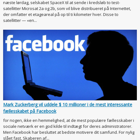
næste lørdag, selskabet SpaceX til at sende i kredsløb to test-
satellitter Microsat 2a og 2b, som vil blive distribueret på Internettet,
der omfatter et etageareal på op til ti kilometer hver. Disse to
satellitter — «en...
Mark Zuckerberg vil uddele $ 10 millioner i de mest interessante
fællesskabet på Facebook
for nogen, ikke en hemmelighed, at de mest populære fællesskaber i
sociale netværk er en god kilde til indtægt for deres administratorer.
Men Facebook har besluttet at bedste motivere dit samfund. For nylig
slået fast, Skaberen af...