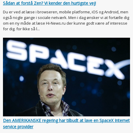
Sådan at forstå Zen? Vi kender den hurtigste vej!
Du er ved at læse i browseren, mobile platforme, iOS og Android, men
også nogle gange i sociale netværk. Men i dag ønsker vi at fortælle dig
om en ny måde at læse Hi-News.ru der kunne godt være af interesse
for dig. for Ikke så l...
Den AMERIKANSKE regering har tilbudt at lave en SpaceX Internet
service provider