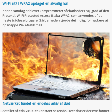
Wi-Fi alt? I WPA2 opdaget en alvorlig hul
denne søndag er blevet kompromitteret sårbarheder i høj grad af den
Protokol, Wi-Fi Protected Access II, aka WPA2, som anvendes af de
fleste trådløse brugere. Sårbarheden gjorde det muligt for hackere at
opsnappe Wi-Fi-trafik mell...
Netværket fundet en endeløs arkiv af død
Antallet af edb-virus, er konstant stigende. Hver dag er der nye former