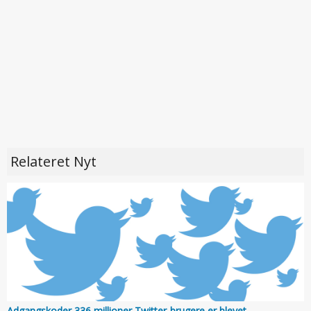
Relateret Nyt
Adgangskoder 336 millioner Twitter-brugere er blevet