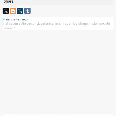
Share:
Main
/
internet
/
Instagram stille og roligt, og lancerer sin egen betalinger inde i sociale
netværk