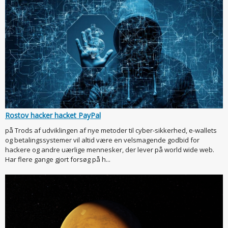
Rostov hacker hacket PayPal
på Trods af udviklingen af nye metoder til cyber-sikkerhed, e-wallets
og betalingssystemer vil altid være en velsmagende godbid for
hackere og andre uærlige mennesker, der lever på world wide web.
Har flere gange gjort forsøg på h...