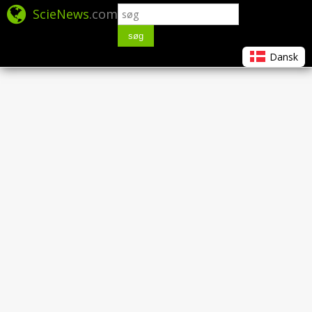
ScieNews
.com
søg
Dansk