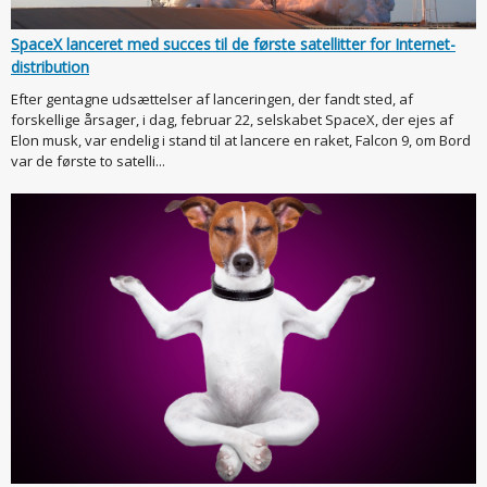
SpaceX lanceret med succes til de første satellitter for Internet-
distribution
Efter gentagne udsættelser af lanceringen, der fandt sted, af
forskellige årsager, i dag, februar 22, selskabet SpaceX, der ejes af
Elon musk, var endelig i stand til at lancere en raket, Falcon 9, om Bord
var de første to satelli...