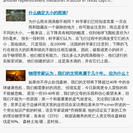
another replenishment: melatonin. A doctor in Texas says h...
什么确定大小的雨滴?
为什么雨水滴滴都不相同？ 科学家们已经知道答案 一旦在
雨和隐藏在一个僻静的地方，你可能会注意到，雨点是非常
不同的大小。 一般来说，云下降具有相同的幅度，但到地球飞颗粒直径为1
到5毫米。 很长一段时间，科学家们认为，在飞行过程中的滴改变它们的大
小，面临彼此。 只是现在，在2009年，法国的科学家们注意到，下降的飞
行在相当大的距离和彼此不能往往相互碰撞。 因此，破裂成更小的碎片，
由于物理联系，他们都没有能力。 找出多么大的雨滴都很小，他们进行的
实验室试验。 他们创建的设计，这是落水滴的，并在它们上面...
物理学家认为，我们的文明将属于几十年。 但为什么？
如果你不停止砍伐森林、我们的文明将下降超过40年 中的全
球健康危机，我们都需要好的消息。 但现实是，今日新闻更令人震惊的和
不能被忽略。 甚至一些30-40年前，我们的父母的乐观和信心展望未来，但
我们不能为一些原因，第一个和最重要的是气候变化。 无论我们喜欢与
否，世界正处于边缘环境灾害的这些话在采访弗拉基米尔*Pozner所述的一
个突出知识产权的时候，语言学家诺姆*乔姆斯基. 他的话证实了新的工作
的理论物理学家，发表在《日刊》，根据该概率的死亡人类文明在森林砍
伐是90%。 森林土地 嗯，是时候...