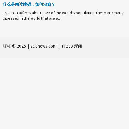
什么是阅读障碍，如何治愈？
Dyslexia affects about 10% of the world's population There are many
diseases in the world that are a...
版权 © 2026 | scienews.com | 11283 新闻