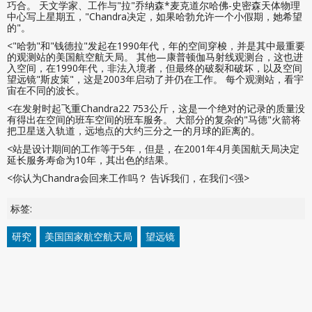
巧合。 天文学家、工作与"拉"乔纳森*麦克道尔哈佛-史密森天体物理
中心写上星期五，"Chandra决定，如果哈勃允许一个小假期，她希望
的"。
<"哈勃"和"钱德拉"发起在1990年代，年的空间穿梭，并是其中最重要
的观测站的美国航空航天局。 其他—康普顿伽马射线观测台，这也进
入空间，在1990年代，非法入境者，但最终的破裂和破坏，以及空间
望远镜"斯皮策"，这是2003年启动了并仍在工作。 每个观测站，看宇
宙在不同的波长。
<在发射时起飞重Chandra22 753公斤，这是一个绝对的记录的质量没
有得出在空间的班车空间的班车服务。 大部分的复杂的"马德"火箭将
把卫星送入轨道，远地点的大约三分之一的月球的距离的。
<站是设计期间的工作等于5年，但是，在2001年4月美国航天局决定
延长服务寿命为10年，其出色的结果。
<你认为Chandra会回来工作吗？ 告诉我们，在我们<强>
标签:
研究
美国国家航空航天局
望远镜