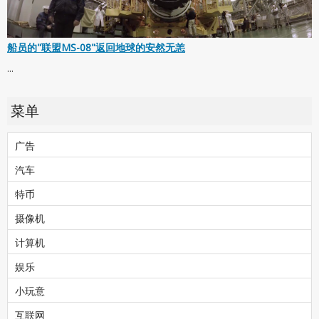
船员的"联盟MS-08"返回地球的安然无恙
...
菜单
广告
汽车
特币
摄像机
计算机
娱乐
小玩意
互联网