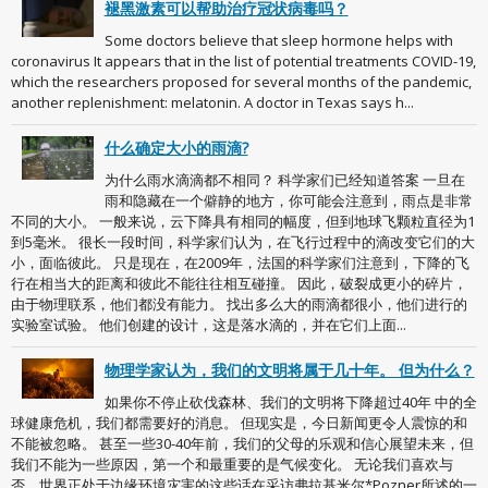
褪黑激素可以帮助治疗冠状病毒吗？
Some doctors believe that sleep hormone helps with
coronavirus It appears that in the list of potential treatments COVID-19,
which the researchers proposed for several months of the pandemic,
another replenishment: melatonin. A doctor in Texas says h...
什么确定大小的雨滴?
为什么雨水滴滴都不相同？ 科学家们已经知道答案 一旦在
雨和隐藏在一个僻静的地方，你可能会注意到，雨点是非常
不同的大小。 一般来说，云下降具有相同的幅度，但到地球飞颗粒直径为1
到5毫米。 很长一段时间，科学家们认为，在飞行过程中的滴改变它们的大
小，面临彼此。 只是现在，在2009年，法国的科学家们注意到，下降的飞
行在相当大的距离和彼此不能往往相互碰撞。 因此，破裂成更小的碎片，
由于物理联系，他们都没有能力。 找出多么大的雨滴都很小，他们进行的
实验室试验。 他们创建的设计，这是落水滴的，并在它们上面...
物理学家认为，我们的文明将属于几十年。 但为什么？
如果你不停止砍伐森林、我们的文明将下降超过40年 中的全
球健康危机，我们都需要好的消息。 但现实是，今日新闻更令人震惊的和
不能被忽略。 甚至一些30-40年前，我们的父母的乐观和信心展望未来，但
我们不能为一些原因，第一个和最重要的是气候变化。 无论我们喜欢与
否，世界正处于边缘环境灾害的这些话在采访弗拉基米尔*Pozner所述的一