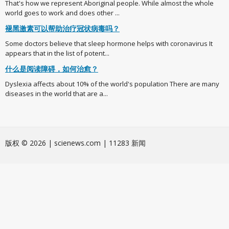
That's how we represent Aboriginal people. While almost the whole
world goes to work and does other ...
褪黑激素可以帮助治疗冠状病毒吗？
Some doctors believe that sleep hormone helps with coronavirus It
appears that in the list of potent...
什么是阅读障碍，如何治愈？
Dyslexia affects about 10% of the world's population There are many
diseases in the world that are a...
版权 © 2026 | scienews.com | 11283 新闻