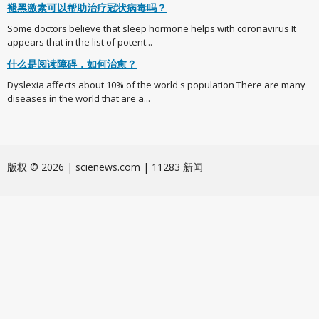
褪黑激素可以帮助治疗冠状病毒吗？
Some doctors believe that sleep hormone helps with coronavirus It
appears that in the list of potent...
什么是阅读障碍，如何治愈？
Dyslexia affects about 10% of the world's population There are many
diseases in the world that are a...
版权 © 2026 | scienews.com | 11283 新闻