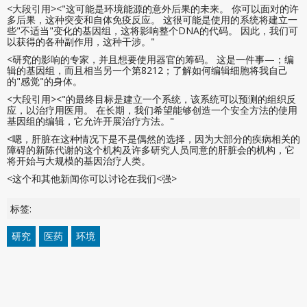
<大段引用><"这可能是环境能源的意外后果的未来。 你可以面对的许
多后果，这种突变和自体免疫反应。 这很可能是使用的系统将建立一
些"不适当"变化的基因组，这将影响整个DNA的代码。 因此，我们可
以获得的各种副作用，这种干涉。"
<研究的影响的专家，并且想要使用器官的筹码。 这是一件事—；编
辑的基因组，而且相当另一个第8212；了解如何编辑细胞将我自己
的"感觉"的身体。
<大段引用><"的最终目标是建立一个系统，该系统可以预测的组织反
应，以治疗用医用。 在长期，我们希望能够创造一个安全方法的使用
基因组的编辑，它允许开展治疗方法。"
<嗯，肝脏在这种情况下是不是偶然的选择，因为大部分的疾病相关的
障碍的新陈代谢的这个机构及许多研究人员同意的肝脏会的机构，它
将开始与大规模的基因治疗人类。
<这个和其他新闻你可以讨论在我们<强>
标签:
研究
医药
环境