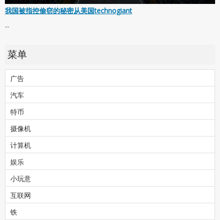
我国被指控偷窃的秘密从美国technogiant
...
菜单
广告
汽车
特币
摄像机
计算机
娱乐
小玩意
互联网
铁