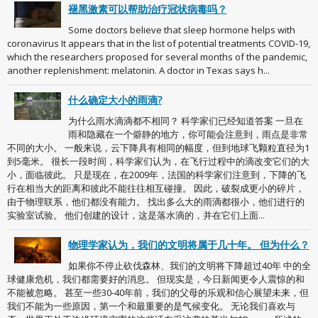
褪黑激素可以帮助治疗冠状病毒吗？
Some doctors believe that sleep hormone helps with
coronavirus It appears that in the list of potential treatments COVID-19,
which the researchers proposed for several months of the pandemic,
another replenishment: melatonin. A doctor in Texas says h...
什么确定大小的雨滴?
为什么雨水滴滴都不相同？ 科学家们已经知道答案 一旦在
雨和隐藏在一个僻静的地方，你可能会注意到，雨点是非常
不同的大小。 一般来说，云下降具有相同的幅度，但到地球飞颗粒直径为1
到5毫米。 很长一段时间，科学家们认为，在飞行过程中的滴改变它们的大
小，面临彼此。 只是现在，在2009年，法国的科学家们注意到，下降的飞
行在相当大的距离和彼此不能往往相互碰撞。 因此，破裂成更小的碎片，
由于物理联系，他们都没有能力。 找出多么大的雨滴都很小，他们进行的
实验室试验。 他们创建的设计，这是落水滴的，并在它们上面...
物理学家认为，我们的文明将属于几十年。 但为什么？
如果你不停止砍伐森林、我们的文明将下降超过40年 中的全
球健康危机，我们都需要好的消息。 但现实是，今日新闻更令人震惊的和
不能被忽略。 甚至一些30-40年前，我们的父母的乐观和信心展望未来，但
我们不能为一些原因，第一个和最重要的是气候变化。 无论我们喜欢与