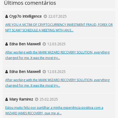
Últimos comentários
Cryp7o Intelligence
22.07.2025
ARE YOU A VICTIM OF CRYPTOCURRENCY INVESTMENT FRAUD, FOREX OR
NFT SCAM? SCHEDULE A MEETING WITH AN E...
Edna Ben Maxwell
12.03.2025
After working with the MARK WIZARD RECOVERY SOLUTION, everything
changed for me. It was the most try...
Edna Ben Maxwell
12.03.2025
After working with the MARK WIZARD RECOVERY SOLUTION, everything
changed for me. It was the most try...
Mary Ramirez
25.02.2025
Estou muito feliz por partilhar a minha experiência positiva com a
WIZARD JAMES RECOVERY, que me aj...