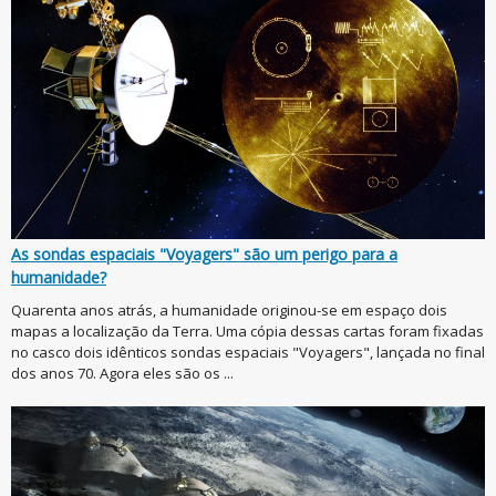
As sondas espaciais "Voyagers" são um perigo para a
humanidade?
Quarenta anos atrás, a humanidade originou-se em espaço dois
mapas a localização da Terra. Uma cópia dessas cartas foram fixadas
no casco dois idênticos sondas espaciais "Voyagers", lançada no final
dos anos 70. Agora eles são os ...