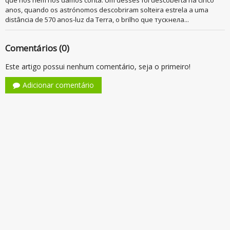
que nós nem nos damos conta. Um desses foi descoberta há cinco
anos, quando os astrónomos descobriram solteira estrela a uma
distância de 570 anos-luz da Terra, o brilho que тускнела...
Comentários (0)
Este artigo possui nenhum comentário, seja o primeiro!
Adicionar comentário