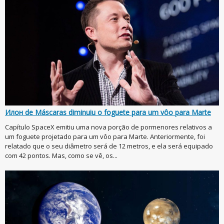
Илон de Máscaras diminuiu o foguete para um vôo para Marte
Capítulo SpaceX emitiu uma nova porção de pormenores relativos a
um foguete projetado para um vôo para Marte. Anteriormente, foi
relatado que o seu diâmetro será de 12 metros, e ela será equipado
com 42 pontos. Mas, como se vê, os...