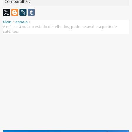
Compartilhar:
Main
/
espa-o
/
A máscara nota: o estado de telhados, pode-se avaliar a partir de
satélites