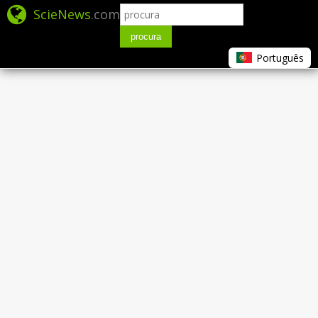
ScieNews
.com
procura
Português