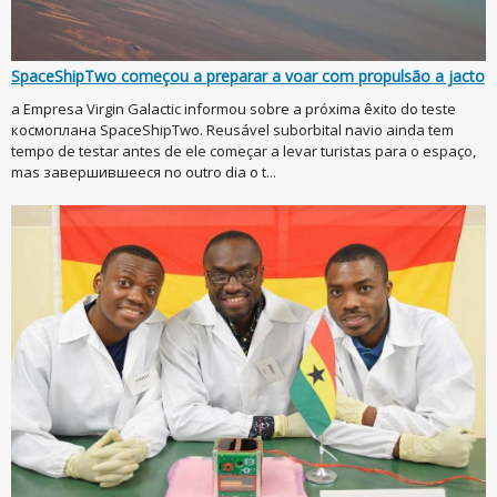
SpaceShipTwo começou a preparar a voar com propulsão a jacto
a Empresa Virgin Galactic informou sobre a próxima êxito do teste
космоплана SpaceShipTwo. Reusável suborbital navio ainda tem
tempo de testar antes de ele começar a levar turistas para o espaço,
mas завершившееся no outro dia o t...