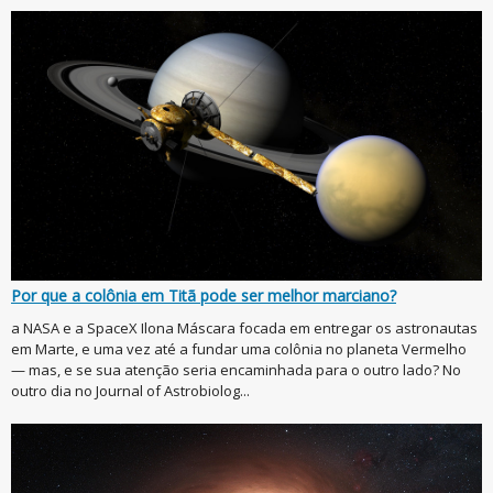
Por que a colônia em Titã pode ser melhor marciano?
a NASA e a SpaceX Ilona Máscara focada em entregar os astronautas
em Marte, e uma vez até a fundar uma colônia no planeta Vermelho
— mas, e se sua atenção seria encaminhada para o outro lado? No
outro dia no Journal of Astrobiolog...