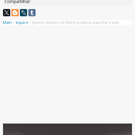
Compartilhar:
Main
/
espa-o
/
Jovens vulcões de Marte poderia suportar a vida