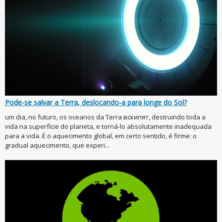
Pode-se salvar a Terra, deslocando-a para longe do Sol?
um dia, no futuro, os oceanos da Terra вскипят, destruindo toda a
vida na superfície do planeta, e torná-lo absolutamente inadequada
para a vida. É o aquecimento global, em certo sentido, é firme: o
gradual aquecimento, que experi...