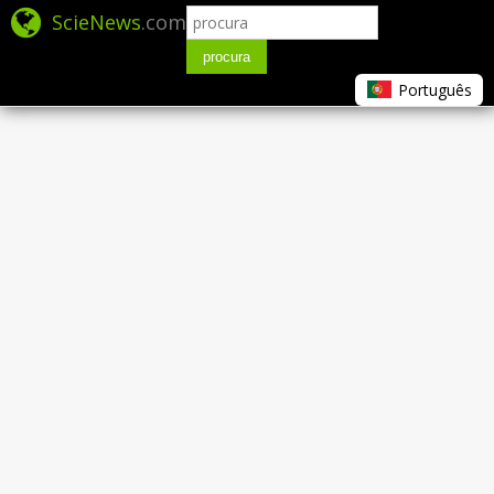
ScieNews
.com
procura
Português