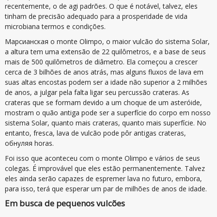
recentemente, o de agi padrões. O que é notável, talvez, eles
tinham de precisão adequado para a prosperidade de vida
microbiana termos e condições.
Марсианская o monte Olimpo, o maior vulcão do sistema Solar,
a altura tem uma extensão de 22 quilômetros, e a base de seus
mais de 500 quilômetros de diâmetro. Ela começou a crescer
cerca de 3 bilhões de anos atrás, mas alguns fluxos de lava em
suas altas encostas podem ser a idade não superior a 2 milhões
de anos, a julgar pela falta ligar seu percussão crateras. As
crateras que se formam devido a um choque de um asteróide,
mostram o quão antiga pode ser a superfície do corpo em nosso
sistema Solar, quanto mais crateras, quanto mais superfície. No
entanto, fresca, lava de vulcão pode pôr antigas crateras,
обнуляя horas.
Foi isso que aconteceu com o monte Olimpo e vários de seus
colegas. É improvável que eles estão permanentemente. Talvez
eles ainda serão capazes de espremer lava no futuro, embora,
para isso, terá que esperar um par de milhões de anos de idade.
Em busca de pequenos vulcões