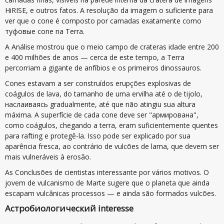
HiRISE, e outros fatos. A resolução da imagem o suficiente para
ver que o cone é composto por camadas exatamente como
туфовые cone na Terra.
A Análise mostrou que o meio campo de crateras idade entre 200
e 400 milhões de anos — cerca de este tempo, a Terra
percorriam a gigante de anfíbios e os primeiros dinossauros.
Cones estavam a ser construídos erupções explosivas de
coágulos de lava, do tamanho de uma ervilha até o de tijolo,
наслаиваясь gradualmente, até que não atingiu sua altura
máxima. A superfície de cada cone deve ser "армирована",
como coágulos, chegando a terra, eram suficientemente quentes
para rafting e protegê-la. Isso pode ser explicado por sua
aparência fresca, ao contrário de vulcões de lama, que devem ser
mais vulneráveis à erosão.
As Conclusões de cientistas interessante por vários motivos. O
jovem de vulcanismo de Marte sugere que o planeta que ainda
escapam vulcânicas processos — e ainda são formados vulcões.
Астробиологический interesse