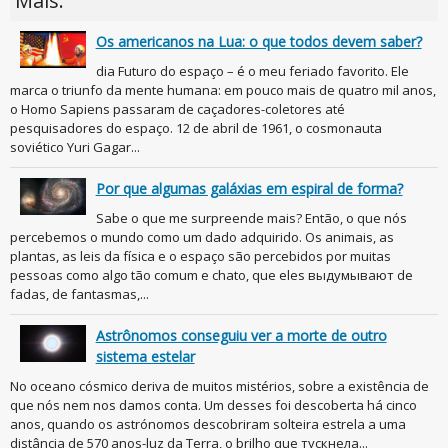
Mais:
Os americanos na Lua: o que todos devem saber?
dia Futuro do espaço – é o meu feriado favorito. Ele
marca o triunfo da mente humana: em pouco mais de quatro mil anos,
o Homo Sapiens passaram de caçadores-coletores até
pesquisadores do espaço. 12 de abril de 1961, o cosmonauta
soviético Yuri Gagar...
Por que algumas galáxias em espiral de forma?
Sabe o que me surpreende mais? Então, o que nós
percebemos o mundo como um dado adquirido. Os animais, as
plantas, as leis da física e o espaço são percebidos por muitas
pessoas como algo tão comum e chato, que eles выдумывают de
fadas, de fantasmas,...
Astrônomos conseguiu ver a morte de outro
sistema estelar
No oceano cósmico deriva de muitos mistérios, sobre a existência de
que nós nem nos damos conta. Um desses foi descoberta há cinco
anos, quando os astrónomos descobriram solteira estrela a uma
distância de 570 anos-luz da Terra, o brilho que тускнела...