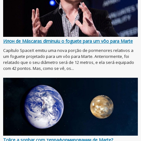
Илон de Máscaras diminuiu o foguete para um vôo para Marte
Capítulo SpaceX emitiu uma nova porção de pormenores relativos a
um foguete projetado para um vôo para Marte. Anteriormente, foi
relatado que o seu diâmetro será de 12 metros, e ela será equipado
com 42 pontos. Mas, como se vê, os...
Tolice a sonhar com терраформировании de Marte?