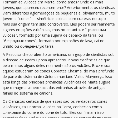
Formam-se vulcões em Marte, como antes? Onde os mais
jovens, que apareceu recentemente? Anteriormente, os cientistas
viam diferentes aglomerações de pequenas e, obviamente, muito
jovem e "cones" — simétricas colinas com crateras no topo —
mas sua origem tem sido controverso. Eles podem ser realmente
lugares erupções vulcânicas, mas no entanto, e "грязевыми
vulcões", formado por uma sujeira de debaixo da terra, ou
"безродных cones", formado por explosões de lava, cai no
úmido ou обледенелую terra.
A Pesquisa checo-alemão-americana, um grupo de cientistas sob
a direção de Pedro Броза apresentou novas evidências de que
pelo menos alguns deles realmente são os vulcões. Broz e sua
equipe estudaram os cones Coprates Chasma, do mais profundo
de parte do sistema de cânions marciano Valles Marynerys. Isso
está longe das principais províncias vulcânicas de Marte sugere
que o magma изверглась das entranhas através de antigas
falhas no sistema de cânions.
Os Cientistas certeza de que esses são os verdadeiros cones
vulcânicos, tais normal vulcões na Terra, conhecido como
шлаковые do cone e do cone de tufo. Eles confirmam isso
camadas finas, visíveis na parede interna da cratera de imagens