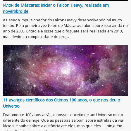
Илон de Máscaras: iniciar o Falcon Heavy, realizada em
novembro de
a Pesada impulsionador do Falcon Heavy desenvolvendo há muito
tempo. Pela primeira vez Илон de Máscaras falou sobre isso ainda no
ano de 2005. Então ele disse que o foguete será realizada em 2013,
mas devido a complexidade do proj...
11 avanços científicos dos últimos 100 anos, o que nos deu o
Universo
Exatamente 100 anos atrás, o nosso conceito de um Universo muito
diferente do de hoje. Que as pessoas saibam sobre estrelas da via
láctea, e saiba sobre a distância até eles, mas que eles — ninguém