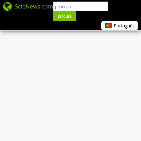
ScieNews
.com
procura
Português