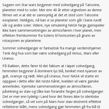
Sagaen om Star wars begynner med solnedgang på Tatooine,
planeten med to soler. Mer enn 40 år etter utgivelsen av denne
filmen vet vi at det er sannsynlig at det et sted som Tatooine
exoplanet. Heldigvis, nå kan vi se planeter som går i bane rundt
vår og andre soler. Videre, nye simulering NASA farge gjenspeiler
ikke bare sammensetningen av atmosfæren i hver planet, men
effekten fremkommer fra Solens til horisonten på grunn av
rotasjonen av planetene.
Sommer solnedganger er fantastisk fra mange verdenshjørner.
Tenk deg hva som bør være solnedgang på Venus, Mars eller
Uranus.
På Bakken, dette fører til det faktum at i løpet solnedgang,
himmelen begynner å dominere lys blå, beriket med nyanser av
gult, oransje og rødt. Men på Uranus, hvor NASA vil starte en
oppgave i dette eller det neste tiåret, kvelden vil være ganske
annerledes. Kjemiske sammensetningen av atmosfæren,
påvirkning av støv og tåke kan forandre fargen på solnedganger.
Det er mer enn tydelig i Land hvor det finnes ikke to identiske
solnedganger, så vel som på Mars hvor støv ekstremt effektivt
reflekterer blått, mens solnedgang gjør himmelen gå fra blå til