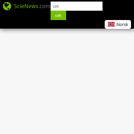
ScieNews
.com
søk
Norsk