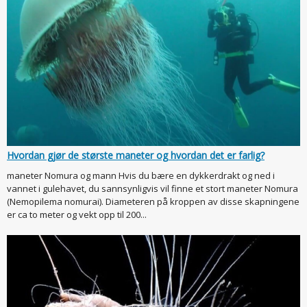
Hvordan gjør de største maneter og hvordan det er farlig?
maneter Nomura og mann Hvis du bære en dykkerdrakt og ned i
vannet i gulehavet, du sannsynligvis vil finne et stort maneter Nomura
(Nemopilema nomurai). Diameteren på kroppen av disse skapningene
er ca to meter og vekt opp til 200...