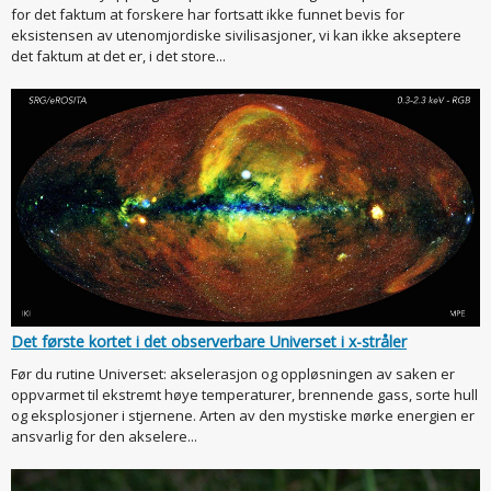
for det faktum at forskere har fortsatt ikke funnet bevis for
eksistensen av utenomjordiske sivilisasjoner, vi kan ikke akseptere
det faktum at det er, i det store...
Det første kortet i det observerbare Universet i x-stråler
Før du rutine Universet: akselerasjon og oppløsningen av saken er
oppvarmet til ekstremt høye temperaturer, brennende gass, sorte hull
og eksplosjoner i stjernene. Arten av den mystiske mørke energien er
ansvarlig for den akselere...