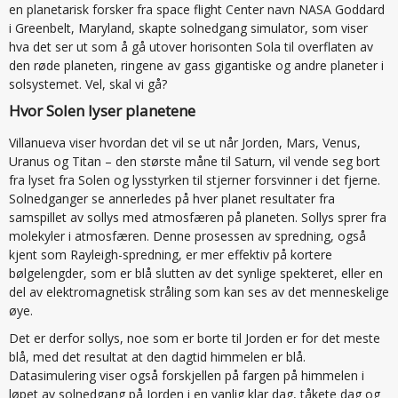
en planetarisk forsker fra space flight Center navn NASA Goddard
i Greenbelt, Maryland, skapte solnedgang simulator, som viser
hva det ser ut som å gå utover horisonten Sola til overflaten av
den røde planeten, ringene av gass gigantiske og andre planeter i
solsystemet. Vel, skal vi gå?
Hvor Solen lyser planetene
Villanueva viser hvordan det vil se ut når Jorden, Mars, Venus,
Uranus og Titan – den største måne til Saturn, vil vende seg bort
fra lyset fra Solen og lysstyrken til stjerner forsvinner i det fjerne.
Solnedganger se annerledes på hver planet resultater fra
samspillet av sollys med atmosfæren på planeten. Sollys sprer fra
molekyler i atmosfæren. Denne prosessen av spredning, også
kjent som Rayleigh-spredning, er mer effektiv på kortere
bølgelengder, som er blå slutten av det synlige spekteret, eller en
del av elektromagnetisk stråling som kan ses av det menneskelige
øye.
Det er derfor sollys, noe som er borte til Jorden er for det meste
blå, med det resultat at den dagtid himmelen er blå.
Datasimulering viser også forskjellen på fargen på himmelen i
løpet av solnedgang på Jorden i en vanlig klar dag, tåkete dag og