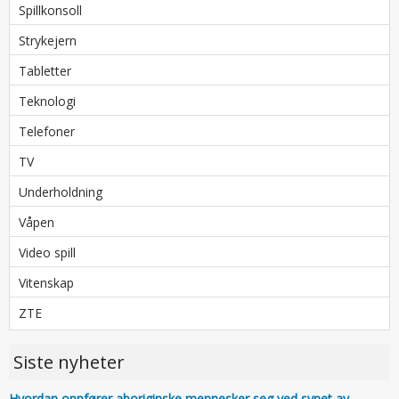
Spillkonsoll
Strykejern
Tabletter
Teknologi
Telefoner
TV
Underholdning
Våpen
Video spill
Vitenskap
ZTE
Siste nyheter
Hvordan oppfører aboriginske mennesker seg ved synet av