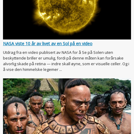
NASA viste 10 år av livet av en Sol på en video
Utdrag fra en video publisert av NASA for å Se på Solen uten
beskyttende briller er umulig, fordi på denne måten kan forårsake
alvorlig skade på retina — indre skall øyne, som er visuelle celler. Og i
å vise den himmelske legemer ...