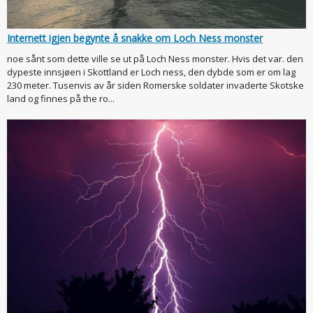
Internett igjen begynte å snakke om Loch Ness monster
noe sånt som dette ville se ut på Loch Ness monster. Hvis det var. den
dypeste innsjøen i Skottland er Loch ness, den dybde som er om lag
230 meter. Tusenvis av år siden Romerske soldater invaderte Skotske
land og finnes på the ro...