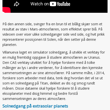
På den annen side, svinger fra en brun til et blålig skjær som et
resultat av støv i Mars-atmosfæren, som effektivt sprer blå. På
videoen over viser ulike solnedganger side ved side, og hvit prikk
representerer posisjonen til Solen, når den setter på denne
planeten.
Villanueva laget en simulator solnedgang, å utvikle et verktøy for
en mulig fremtidig oppgave å studere atmosfæren av Uranus.
Den CAE-verktøy utviklet for å hjelpe forskere med å tolke
målinger av lys i andre verdener, for å identifisere den kjemiske
sammensetningen av sine atmosfærer. På samme måte, i 2014,
forskere som arbeider med data, tenk deg hvordan det vil se ut
som en solnedgang på Titan, dekket av dis og smog rundt
månen. Disse dataene skal hjelpe forskere til å studere
eksoplaneter med disig himmel og bedre forstå
sammensetningen av deres atmosfære.
Solnedgang på extrasolar planets