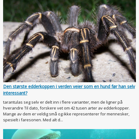
Den største edderkoppen i verden veier som en hund før han selv
interessant?
tarantulas seg selv er delt inn i flere varianter, men de ligner på
hverandre Til dato, forskere vet om 42 tusen arter av edderkopper.
Mange av dem er veldig små og ikke representerer for mennesker,
spesielt i faresonen. Med alt d...