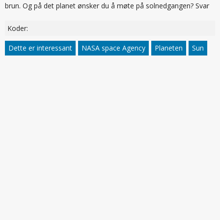
brun. Og på det planet ønsker du å møte på solnedgangen? Svar
Koder:
Dette er interessant
NASA space Agency
Planeten
Sun