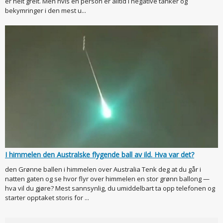
er helt greit. Men hvis en person er alltid i negative tanker og
bekymringer i den mest u...
I himmelen den Australske flygende ball av ild. Hva var det?
den Grønne ballen i himmelen over Australia Tenk deg at du går i
natten gaten og se hvor flyr over himmelen en stor grønn ballong —
hva vil du gjøre? Mest sannsynlig, du umiddelbart ta opp telefonen og
starter opptaket storis for ...