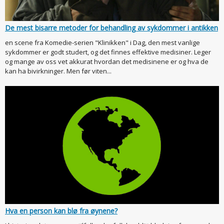
De mest bisarre metoder for behandling av sykdommer i antikken
en scene fra Komedie-serien "Klinikken" i Dag, den mest vanlige
sykdommer er godt studert, og det finnes effektive medisiner. Leger
og mange av oss vet akkurat hvordan det medisinene er og hva de
kan ha bivirkninger. Men før viten...
Hva en person kan blø fra øynene?