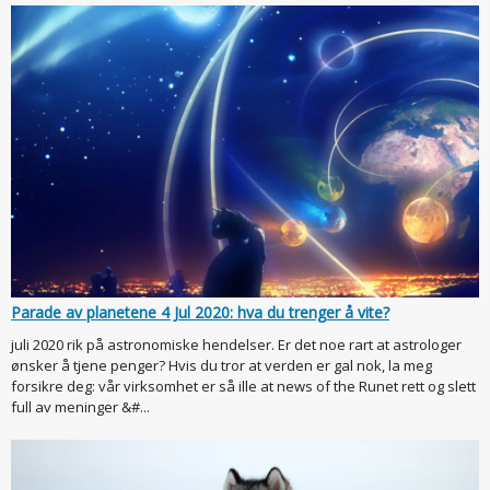
Parade av planetene 4 Jul 2020: hva du trenger å vite?
juli 2020 rik på astronomiske hendelser. Er det noe rart at astrologer
ønsker å tjene penger? Hvis du tror at verden er gal nok, la meg
forsikre deg: vår virksomhet er så ille at news of the Runet rett og slett
full av meninger &#...