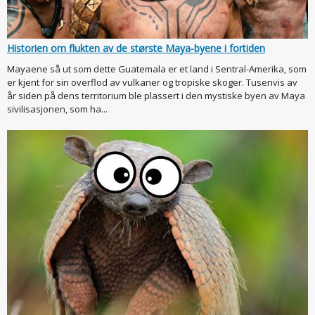
Historien om flukten av de største Maya-byene i fortiden
Mayaene så ut som dette Guatemala er et land i Sentral-Amerika, som
er kjent for sin overflod av vulkaner og tropiske skoger. Tusenvis av
år siden på dens territorium ble plassert i den mystiske byen av Maya
sivilisasjonen, som ha...