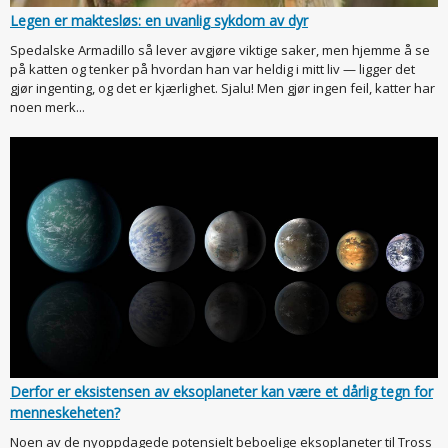
Legen er maktesløs: en uvanlig sykdom av dyr
Spedalske Armadillo så lever avgjøre viktige saker, men hjemme å se
på katten og tenker på hvordan han var heldig i mitt liv — ligger det
gjør ingenting, og det er kjærlighet. Sjalu! Men gjør ingen feil, katter har
noen merk...
Derfor er eksistensen av eksoplaneter kan være et dårlig tegn for
menneskeheten?
Noen av de nyoppdagede potensielt beboelige eksoplaneter til Tross