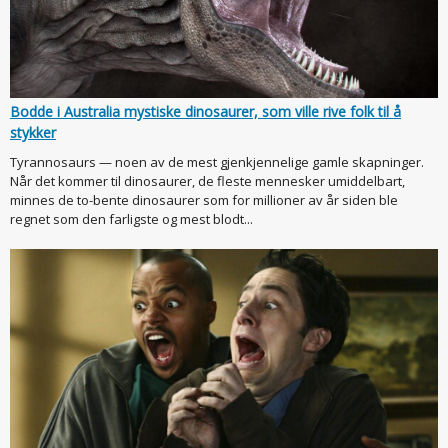
Bodde i Australia mystiske dinosaurer, som ville rive folk til å
stykker
Tyrannosaurs — noen av de mest gjenkjennelige gamle skapninger.
Når det kommer til dinosaurer, de fleste mennesker umiddelbart,
minnes de to-bente dinosaurer som for millioner av år siden ble
regnet som den farligste og mest blodt...