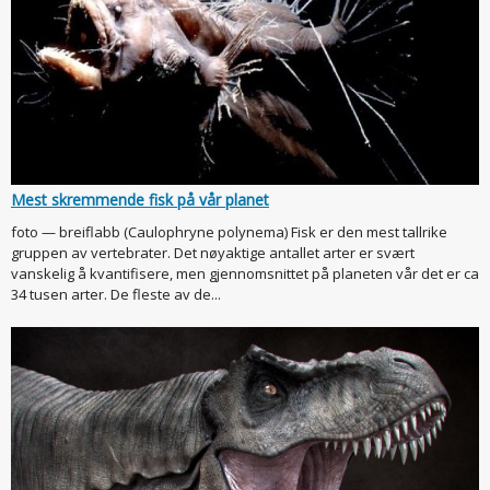
Mest skremmende fisk på vår planet
foto — breiflabb (Caulophryne polynema) Fisk er den mest tallrike
gruppen av vertebrater. Det nøyaktige antallet arter er svært
vanskelig å kvantifisere, men gjennomsnittet på planeten vår det er ca
34 tusen arter. De fleste av de...