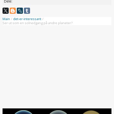
Dele:
Main
/
det-er-interessant
/
Ser ut som en solnedgang på andre planeter?