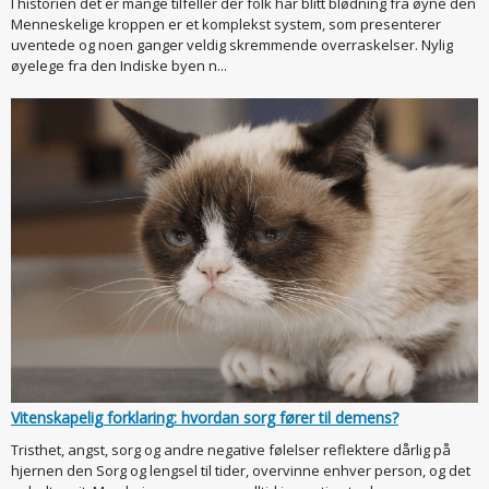
I historien det er mange tilfeller der folk har blitt blødning fra øyne den
Menneskelige kroppen er et komplekst system, som presenterer
uventede og noen ganger veldig skremmende overraskelser. Nylig
øyelege fra den Indiske byen n...
Vitenskapelig forklaring: hvordan sorg fører til demens?
Tristhet, angst, sorg og andre negative følelser reflektere dårlig på
hjernen den Sorg og lengsel til tider, overvinne enhver person, og det