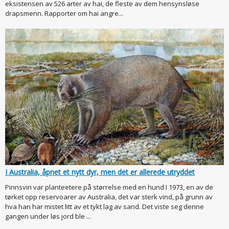
eksistensen av 526 arter av hai, de fleste av dem hensynsløse
drapsmenn. Rapporter om hai angre...
I Australia, åpnet et nytt dyr, men det er allerede utryddet
Pinnsvin var planteetere på størrelse med en hund I 1973, en av de
tørket opp reservoarer av Australia, det var sterk vind, på grunn av
hva han har mistet litt av et tykt lag av sand. Det viste seg denne
gangen under løs jord ble ...