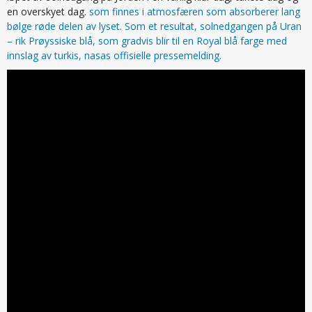
en overskyet dag.
som finnes i atmosfæren som absorberer lang
bølge røde delen av lyset. Som et resultat, solnedgangen på Uran
– rik Prøyssiske blå, som gradvis blir til en Royal blå farge med
innslag av turkis, nasas offisielle pressemelding.