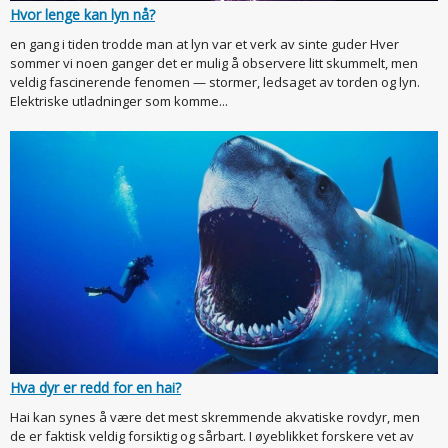
Hvor lenge kan lyn nå?
en gang i tiden trodde man at lyn var et verk av sinte guder Hver
sommer vi noen ganger det er mulig å observere litt skummelt, men
veldig fascinerende fenomen — stormer, ledsaget av torden og lyn.
Elektriske utladninger som komme...
Hva dyr er redd for en hai?
Hai kan synes å være det mest skremmende akvatiske rovdyr, men
de er faktisk veldig forsiktig og sårbart. I øyeblikket forskere vet av