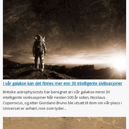
I vår galakse kan det finnes mer enn 30 intelligente sivilisasjoner
Britiske astrophysicists har beregnet at i vår galakse minst 30
intelligente sivilisasjoner Når nesten 500 år siden, Nicolaus
Copernicus, og etter Giordano Bruno ble utsatt til dom om vår plass i
Universet er avhørt, noe som tyder...