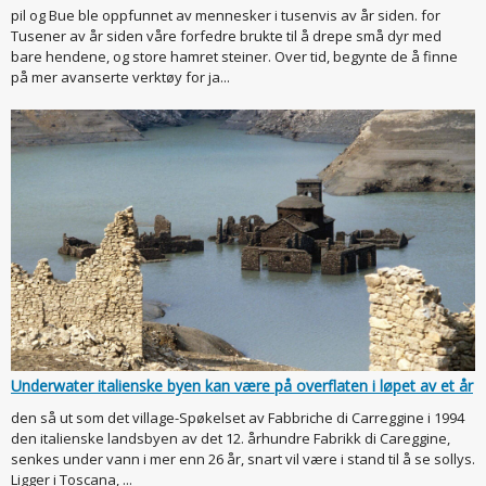
pil og Bue ble oppfunnet av mennesker i tusenvis av år siden. for
Tusener av år siden våre forfedre brukte til å drepe små dyr med
bare hendene, og store hamret steiner. Over tid, begynte de å finne
på mer avanserte verktøy for ja...
Underwater italienske byen kan være på overflaten i løpet av et år
den så ut som det village-Spøkelset av Fabbriche di Carreggine i 1994
den italienske landsbyen av det 12. århundre Fabrikk di Careggine,
senkes under vann i mer enn 26 år, snart vil være i stand til å se sollys.
Ligger i Toscana, ...