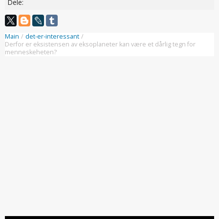
Dele:
Main
/
det-er-interessant
/
Derfor er eksistensen av eksoplaneter kan være et dårlig tegn for
menneskeheten?