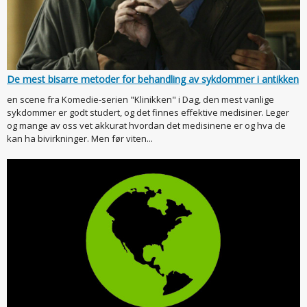
De mest bisarre metoder for behandling av sykdommer i antikken
en scene fra Komedie-serien "Klinikken" i Dag, den mest vanlige
sykdommer er godt studert, og det finnes effektive medisiner. Leger
og mange av oss vet akkurat hvordan det medisinene er og hva de
kan ha bivirkninger. Men før viten...