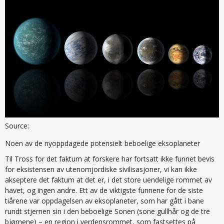
Source:
Noen av de nyoppdagede potensielt beboelige eksoplaneter
Til Tross for det faktum at forskere har fortsatt ikke funnet bevis
for eksistensen av utenomjordiske sivilisasjoner, vi kan ikke
akseptere det faktum at det er, i det store uendelige rommet av
havet, og ingen andre. Ett av de viktigste funnene for de siste
tiårene var oppdagelsen av eksoplaneter, som har gått i bane
rundt stjernen sin i den beboelige Sonen (sone gullhår og de tre
bjørnene) – en region i verdensrommet, som fastsettes på