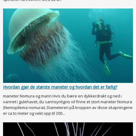
Hvordan gjør de største maneter og hvordan det er farlig?
maneter Nomura og mann Hvis du bære en dykkerdrakt og ned i
vannet i gulehavet, du sannsynligvis vil finne et stort maneter Nomura
(Nemopilema nomurai). Diameteren på kroppen av disse skapningene
er ca to meter og vekt opp til 200...