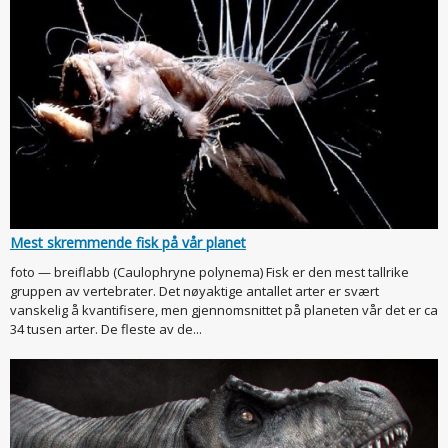
Mest skremmende fisk på vår planet
foto — breiflabb (Caulophryne polynema) Fisk er den mest tallrike
gruppen av vertebrater. Det nøyaktige antallet arter er svært
vanskelig å kvantifisere, men gjennomsnittet på planeten vår det er ca
34 tusen arter. De fleste av de...