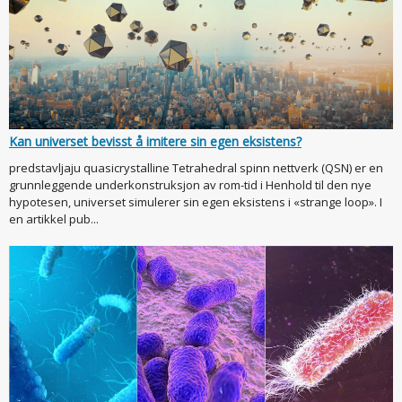
Kan universet bevisst å imitere sin egen eksistens?
predstavljaju quasicrystalline Tetrahedral spinn nettverk (QSN) er en
grunnleggende underkonstruksjon av rom-tid i Henhold til den nye
hypotesen, universet simulerer sin egen eksistens i «strange loop». I
en artikkel pub...