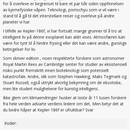
for å overleve er begrenset til bare et par tiår siden oppfinnelsen
av kjernefysiske våpen. Teknologi, pomschyu som vi vil være i
stand til å gå til det interstellare reiser og overleve på andre
planeter vi har.
I tilfelle av Kepler-186f, vi har fortsatt mange grunner til å tro at
intelligent liv på denne exoplanet kan aldri vises. Atmosfæren kan
være for tynt til å hindre frysing eller det kan være andre, gunstige
betingelser for liv.
Som skriver edition , noen respekterte forskere som astronomer
Royal Martin Rees av Cambridge senter for studier av eksistensiell
risiko punkt fremskritt innen bioteknologi som potensielt
katastrofale. Andre, slik som Stephen Hawking, Maks Tegmark og
Stuart Russell, også uttrykt alvorlig bekymring om de eksotiske,
men lite studert mulighetene for kunstig intelligens.
Ikke glem om klimaendringer: husker at isiste år 11 tusen forskere
fra hele verden advarte verdens ledere om det, Men betyr det at
du bedre håper at Kepler-186f er ufruktbar? Svar
Koder: