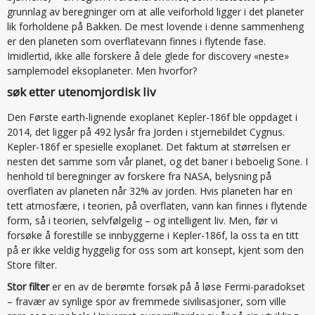
grunnlag av beregninger om at alle veiforhold ligger i det planeter
lik forholdene på Bakken. De mest lovende i denne sammenheng
er den planeten som overflatevann finnes i flytende fase.
Imidlertid, ikke alle forskere å dele glede for discovery «neste»
samplemodel eksoplaneter. Men hvorfor?
søk etter utenomjordisk liv
Den Første earth-lignende exoplanet Kepler-186f ble oppdaget i
2014, det ligger på 492 lysår fra Jorden i stjernebildet Cygnus.
Kepler-186f er spesielle exoplanet. Det faktum at størrelsen er
nesten det samme som vår planet, og det baner i beboelig Sone. I
henhold til beregninger av forskere fra NASA, belysning på
overflaten av planeten når 32% av jorden. Hvis planeten har en
tett atmosfære, i teorien, på overflaten, vann kan finnes i flytende
form, så i teorien, selvfølgelig – og intelligent liv. Men, før vi
forsøke å forestille se innbyggerne i Kepler-186f, la oss ta en titt
på er ikke veldig hyggelig for oss som art konsept, kjent som den
Store filter.
Stor filter
er en av de berømte forsøk på å løse Fermi-paradokset
– fravær av synlige spor av fremmede sivilisasjoner, som ville