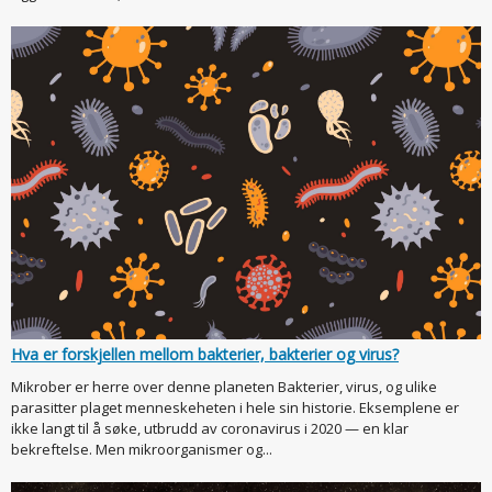
Hva er forskjellen mellom bakterier, bakterier og virus?
Mikrober er herre over denne planeten Bakterier, virus, og ulike
parasitter plaget menneskeheten i hele sin historie. Eksemplene er
ikke langt til å søke, utbrudd av coronavirus i 2020 — en klar
bekreftelse. Men mikroorganismer og...