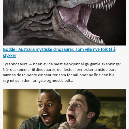
Bodde i Australia mystiske dinosaurer, som ville rive folk til å
stykker
Tyrannosaurs — noen av de mest gjenkjennelige gamle skapninger.
Når det kommer til dinosaurer, de fleste mennesker umiddelbart,
minnes de to-bente dinosaurer som for millioner av år siden ble
regnet som den farligste og mest blodt...