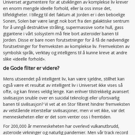
Universet argumentere for at utviklingen av komplekse liv krever
en enorm mengde ideelle forhold, eller la oss innse det,
tilfeldigheter. I tillegg til det faktum at Jorden er i den beboelige
Sonen, Solen bør være langt nok bort fra den galaktiske sentrum
for å unngå destruktive stråling, supermassive sorte hull, gass
gigantene i vårt solsystem må feie bort asteroider banen til
Jorden. Disse er bare noen forutsetninger for å få de nødvendige
forutsetninger for fremveksten av komplekse liv. Fremveksten av
symbolsk språk, verktøy og intelligens til å kunne kreve at andre
slike «ideelle forhold».
de Gode filter er videre?
Mens utseendet på intelligent liv, kan være sjeldne, stillhet kan
også være et resultat av intelligent liv i Universet ikke vises så
ofte, og kan finnes veldig lenge. Kan enhver tilstrekkelig avansert
sivilisasjon snuble over en suicidal teknologi eller uforsvarlig
banen til sivilisasjon? Vi vet at en Stor filteret hindrer fremveksten
av velstående interstellar sivilisasjoner, men vi vet ikke, var det
menneskeheten eller er det som venter oss i fremtiden.
For 200,000 år menneskeheten har overlevd vulkanutbrudd,
asteroide virkninger og naturlig pandemier. Men vår track record