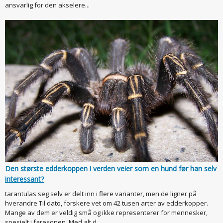
ansvarlig for den akselere...
Den største edderkoppen i verden veier som en hund før han selv
interessant?
tarantulas seg selv er delt inn i flere varianter, men de ligner på
hverandre Til dato, forskere vet om 42 tusen arter av edderkopper.
Mange av dem er veldig små og ikke representerer for mennesker,
spesielt i faresonen. Med alt d...