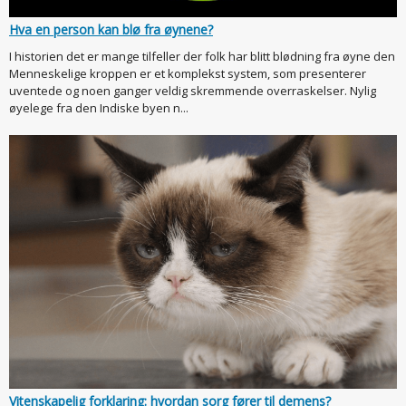
Hva en person kan blø fra øynene?
I historien det er mange tilfeller der folk har blitt blødning fra øyne den
Menneskelige kroppen er et komplekst system, som presenterer
uventede og noen ganger veldig skremmende overraskelser. Nylig
øyelege fra den Indiske byen n...
Vitenskapelig forklaring: hvordan sorg fører til demens?