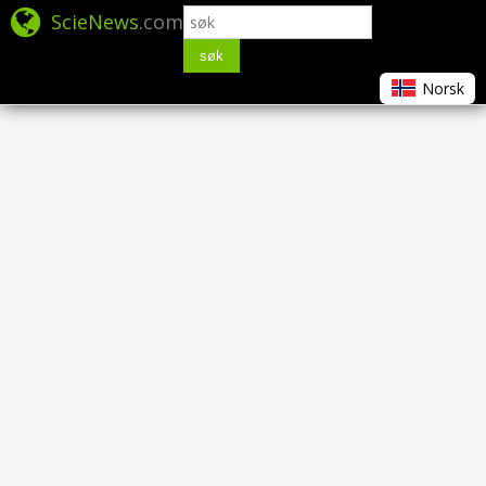
ScieNews
.com
søk
Norsk