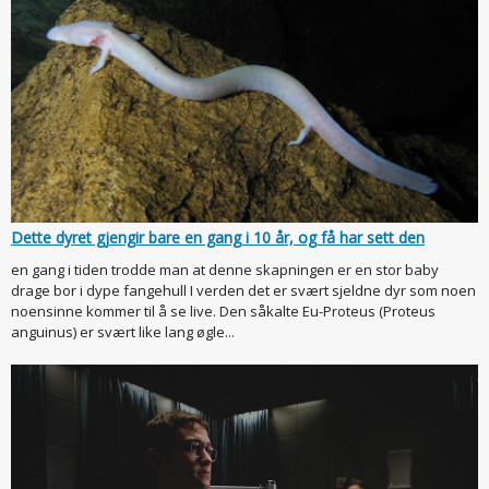
Dette dyret gjengir bare en gang i 10 år, og få har sett den
en gang i tiden trodde man at denne skapningen er en stor baby
drage bor i dype fangehull I verden det er svært sjeldne dyr som noen
noensinne kommer til å se live. Den såkalte Eu-Proteus (Proteus
anguinus) er svært like lang øgle...