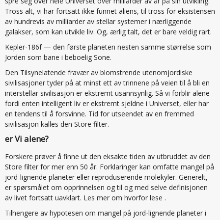
spre seg over hele Universet over milliarder av år på sin utvikling.
Tross alt, vi har fortsatt ikke funnet aliens, til tross for eksistensen
av hundrevis av milliarder av stellar systemer i nærliggende
galakser, som kan utvikle liv. Og, ærlig talt, det er bare veldig rart.
Kepler-186f — den første planeten nesten samme størrelse som
Jorden som bane i beboelig Sone.
Den Tilsynelatende fravær av blomstrende utenomjordiske
sivilisasjoner tyder på at minst ett av trinnene på veien til å bli en
interstellar sivilisasjon er ekstremt usannsynlig. Så vi forblir alene
fordi enten intelligent liv er ekstremt sjeldne i Universet, eller har
en tendens til å forsvinne. Tid for utseendet av en fremmed
sivilisasjon kalles den Store filter.
er Vi alene?
Forskere prøver å finne ut den eksakte tiden av utbruddet av den
Store filter for mer enn 50 år. Forklaringer kan omfatte mangel på
jord-lignende planeter eller reproduserende molekyler. Generelt,
er spørsmålet om opprinnelsen og til og med selve definisjonen
av livet fortsatt uavklart. Les mer om hvorfor lese .
Tilhengere av hypotesen om mangel på jord-lignende planeter i