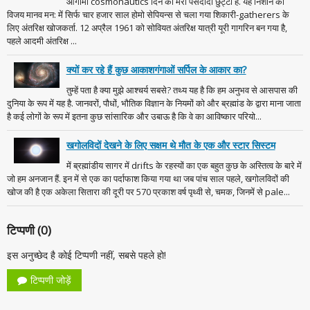
आगामी cosmonautics दिन की मेरी पसंदीदा छुट्टी है. यह निशान की
विजय मानव मन: में सिर्फ चार हजार साल होमो सेपियन्स से चला गया शिकारी-gatherers के
लिए अंतरिक्ष खोजकर्ता. 12 अप्रैल 1961 को सोवियत अंतरिक्ष यात्री यूरी गागरिन बन गया है,
पहले आदमी अंतरिक्ष ...
क्यों कर रहे हैं कुछ आकाशगंगाओं सर्पिल के आकार का?
तुम्हें पता है क्या मुझे आश्चर्य सबसे? तथ्य यह है कि हम अनुभव से आसपास की
दुनिया के रूप में यह है. जानवरों, पौधों, भौतिक विज्ञान के नियमों को और ब्रह्मांड के द्वारा माना जाता
है कई लोगों के रूप में इतना कुछ सांसारिक और उबाऊ है कि वे का आविष्कार परियो...
खगोलविदों देखने के लिए सक्षम थे मौत के एक और स्टार सिस्टम
में ब्रह्मांडीय सागर में drifts के रहस्यों का एक बहुत कुछ के अस्तित्व के बारे में
जो हम अनजान हैं. इन में से एक का पर्दाफाश किया गया था जब पांच साल पहले, खगोलविदों की
खोज की है एक अकेला सितारा की दूरी पर 570 प्रकाश वर्ष पृथ्वी से, चमक, जिनमें से pale...
टिप्पणी (0)
इस अनुच्छेद है कोई टिप्पणी नहीं, सबसे पहले हो!
टिप्पणी जोड़ें