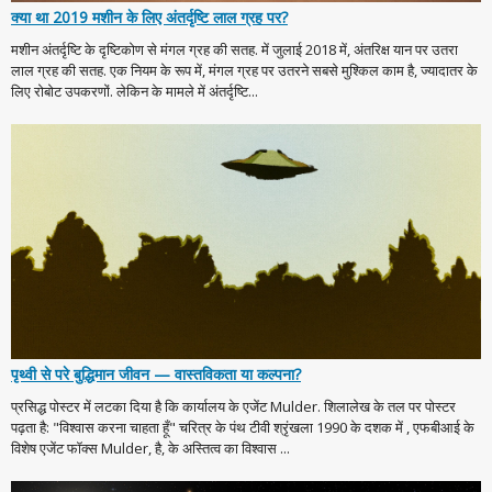
क्या था 2019 मशीन के लिए अंतर्दृष्टि लाल ग्रह पर?
मशीन अंतर्दृष्टि के दृष्टिकोण से मंगल ग्रह की सतह. में जुलाई 2018 में, अंतरिक्ष यान पर उतरा
लाल ग्रह की सतह. एक नियम के रूप में, मंगल ग्रह पर उतरने सबसे मुश्किल काम है, ज्यादातर के
लिए रोबोट उपकरणों. लेकिन के मामले में अंतर्दृष्टि...
पृथ्वी से परे बुद्धिमान जीवन — वास्तविकता या कल्पना?
प्रसिद्ध पोस्टर में लटका दिया है कि कार्यालय के एजेंट Mulder. शिलालेख के तल पर पोस्टर
पढ़ता है: "विश्वास करना चाहता हूँ" चरित्र के पंथ टीवी श्रृंखला 1990 के दशक में , एफबीआई के
विशेष एजेंट फॉक्स Mulder, है, के अस्तित्व का विश्वास ...