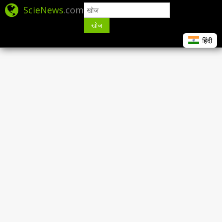
ScieNews
.com
खोज
हिंदी