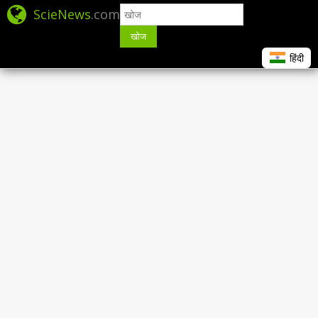
ScieNews
.com
खोज
हिंदी