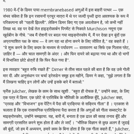
में.
1980 में-एँ के डिमर पाया membranebased अणुओं में इस बाहरी पत्थर — एक
संभव संकेत है कि इन रसायनों प्रचुर मात्रा में थे पर जल्दी पृथ्वी द्वारा आवश्यक के रूप में
परिकल्पना की "पहली झिल्ली". लेकिन डिमर किए गए एक अवलोकन है, जो कभी नहीं
लिखा था. वह पर देखें तेल हाइड्रोकार्बन पिगमेंट से निकाले Murchison नमूना एक
खुर्दबीन के नीचे. "जब मैं रोशनी पर बदल गया माइक्रोस्कोप में, मैं पर देखा इन बूंदों एक
अप्रत्याशित पक्ष के साथ — वे लग रहा था होना करने के लिए जीवित है," वह कहते हैं ।
"वे शुरू करने के लिए कदम के माध्यम से पर्यावरण — वातावरण था सिर्फ एक गिलास प्लेट,
ज़ाहिर है — और चाल सामग्री के अंदर । और फिर दायरे को बढ़ाया गया था और दो भागों
में विभाजित छोटे क्षेत्रों है कि फिर फैल गया है".
इस व्यवहार "बहुत रुचि रखते हैं" Dimer से तीस साल पहले की बात है कि वह उसे गोली
मार दी. और अनुसंधान पर चर्चा ड्रेसडेन समूह इस महीने, डिमर ने कहा, "मुझे लगता है कि
मैं लिखना चाहिए इन लोगों और उन्हें इसके बारे में बताओ."
फ्रैंक Julicher, लेखक के काम के साथ खुशी . "बहुत ही रोचक है," उन्होंने कहा, के लिए
एक पत्र में डिमर. एक छोटे से प्रतिबिंब के भौतिकी के अलौकिक बूँदें, Julicher कहा,
"प्रवाह और "विभाजन" इस पेंटिंग में पैदा की प्रक्रिया से सक्रिय गीला" है । प्रकाश से
चलाता है कि एक रासायनिक प्रतिक्रिया पैदा करता है कि अणुओं को गीला सब्सट्रेट के
माइक्रोस्कोप, उन्होंने समझाया. यह, बारी में, बनाता है एक ढाल की सतह तनाव बूँदें और
सामग्री प्रसारित करने शुरू होता है और ले जाएँ । "भौतिक विज्ञान से कुछ अलग है जुदाई
की बूंदों, जो हम में अध्ययन, हमारे काम के बिना होता है कि एक गीला कहते हैं," Julicher,