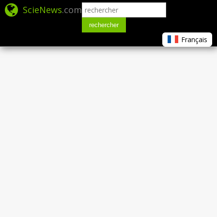
ScieNews
.com
rechercher
Français