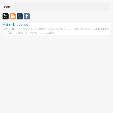
Part:
Main
/
la-science
/
Les astronomes ont découvert des conséquences de la plus ancienne
du flash dans l'Univers observable