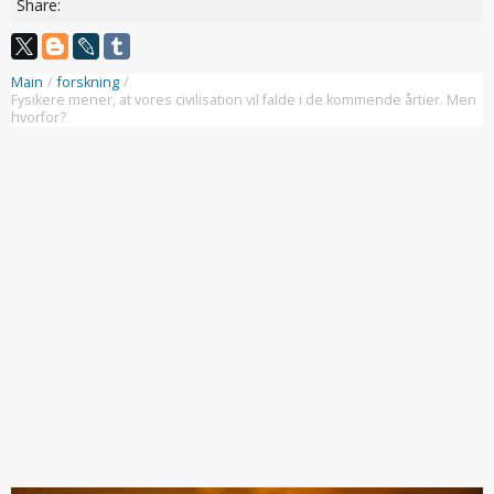
Share:
Main
/
forskning
/
Fysikere mener, at vores civilisation vil falde i de kommende årtier. Men
hvorfor?