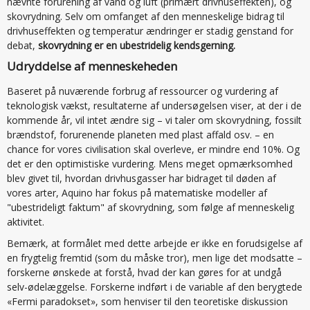
nævnte forurening af vand og luft (primært drivhuseffekten), og
skovrydning. Selv om omfanget af den menneskelige bidrag til
drivhuseffekten og temperatur ændringer er stadig genstand for
debat,
skovrydning er en ubestridelig kendsgerning.
Udryddelse af menneskeheden
Baseret på nuværende forbrug af ressourcer og vurdering af
teknologisk vækst, resultaterne af undersøgelsen viser, at der i de
kommende år, vil intet ændre sig – vi taler om skovrydning, fossilt
brændstof, forurenende planeten med plast affald osv. – en
chance for vores civilisation skal overleve, er mindre end 10%. Og
det er den optimistiske vurdering. Mens meget opmærksomhed
blev givet til, hvordan drivhusgasser har bidraget til døden af
vores arter, Aquino har fokus på matematiske modeller af
"ubestrideligt faktum" af skovrydning, som følge af menneskelig
aktivitet.
Bemærk, at formålet med dette arbejde er ikke en forudsigelse af
en frygtelig fremtid (som du måske tror), men lige det modsatte –
forskerne ønskede at forstå, hvad der kan gøres for at undgå
selv-ødelæggelse. Forskerne indført i de variable af den berygtede
«Fermi paradokset», som henviser til den teoretiske diskussion