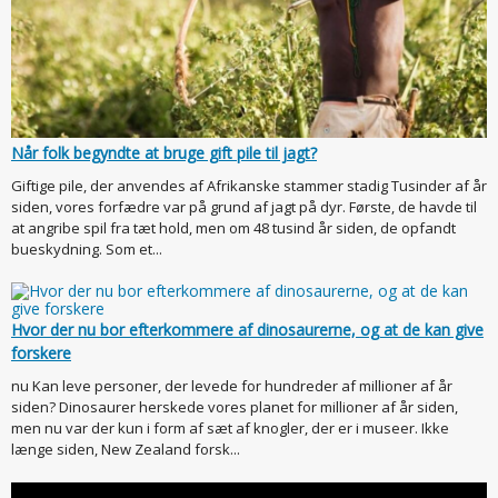
Når folk begyndte at bruge gift pile til jagt?
Giftige pile, der anvendes af Afrikanske stammer stadig Tusinder af år
siden, vores forfædre var på grund af jagt på dyr. Første, de havde til
at angribe spil fra tæt hold, men om 48 tusind år siden, de opfandt
bueskydning. Som et...
Hvor der nu bor efterkommere af dinosaurerne, og at de kan give
forskere
nu Kan leve personer, der levede for hundreder af millioner af år
siden? Dinosaurer herskede vores planet for millioner af år siden,
men nu var der kun i form af sæt af knogler, der er i museer. Ikke
længe siden, New Zealand forsk...