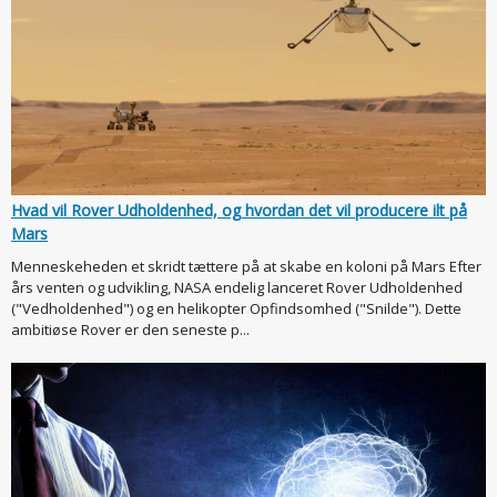
Hvad vil Rover Udholdenhed, og hvordan det vil producere ilt på
Mars
Menneskeheden et skridt tættere på at skabe en koloni på Mars Efter
års venten og udvikling, NASA endelig lanceret Rover Udholdenhed
("Vedholdenhed") og en helikopter Opfindsomhed ("Snilde"). Dette
ambitiøse Rover er den seneste p...