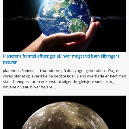
Planetens fremtid afhænger af, hvor meget tid børn tilbringer i
naturen
planetens Fremtid — i hænderne på den yngre generation. i Dag er
vores planet oplever ikke de bedste tider. Dens overflade er fyldt med
skrald, temperaturen er konstant stigende, gletsjere smelter, og
havene niveau bliver højere. ...