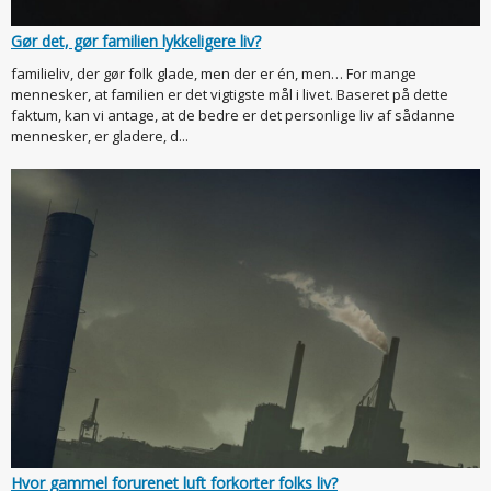
Gør det, gør familien lykkeligere liv?
familieliv, der gør folk glade, men der er én, men… For mange
mennesker, at familien er det vigtigste mål i livet. Baseret på dette
faktum, kan vi antage, at de bedre er det personlige liv af sådanne
mennesker, er gladere, d...
Hvor gammel forurenet luft forkorter folks liv?