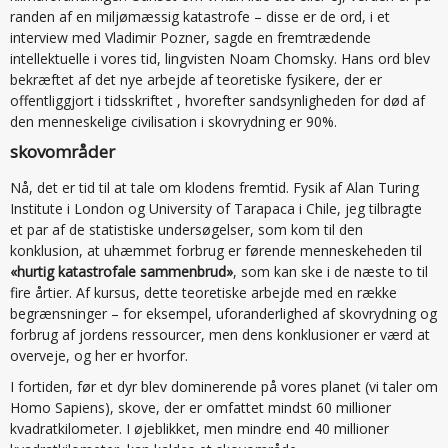
randen af en miljømæssig katastrofe – disse er de ord, i et
interview med Vladimir Pozner, sagde en fremtrædende
intellektuelle i vores tid, lingvisten Noam Chomsky. Hans ord blev
bekræftet af det nye arbejde af teoretiske fysikere, der er
offentliggjort i tidsskriftet , hvorefter sandsynligheden for død af
den menneskelige civilisation i skovrydning er 90%.
skovområder
Nå, det er tid til at tale om klodens fremtid. Fysik af Alan Turing
Institute i London og University of Tarapaca i Chile, jeg tilbragte
et par af de statistiske undersøgelser, som kom til den
konklusion, at uhæmmet forbrug er førende menneskeheden til
«hurtig katastrofale sammenbrud»
, som kan ske i de næste to til
fire årtier. Af kursus, dette teoretiske arbejde med en række
begrænsninger – for eksempel, uforanderlighed af skovrydning og
forbrug af jordens ressourcer, men dens konklusioner er værd at
overveje, og her er hvorfor.
I fortiden, før et dyr blev dominerende på vores planet (vi taler om
Homo Sapiens), skove, der er omfattet mindst 60 millioner
kvadratkilometer. I øjeblikket, men mindre end 40 millioner