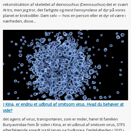
rekonstruktion af skelettet af deinosuchus (Deinosuchus) det er svært
At tro, men jeg tror, det farligste og mest hensynsløse af dyr på vores
planet er krokodiller. Døm selv — hvis en person eller et dyr vil være i
nærheden, disse...
I Kina, er endnu et udbrud af smitsom virus. Hvad du behøver at
vide?
det agens af virus, transportøren, som er mider, hører til familien
Bunyaviridae Fem år siden i Kina, er et udbrud af smitsom virus, STFS
efterfølgende spredt sig til Japan og Sydkorea. Dødeligheden i 2015 i