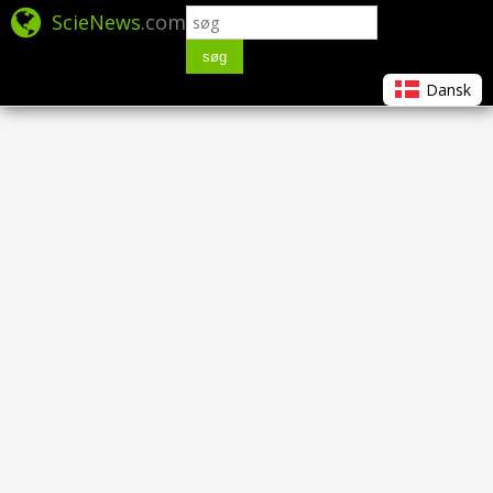
ScieNews
.com
søg
Dansk