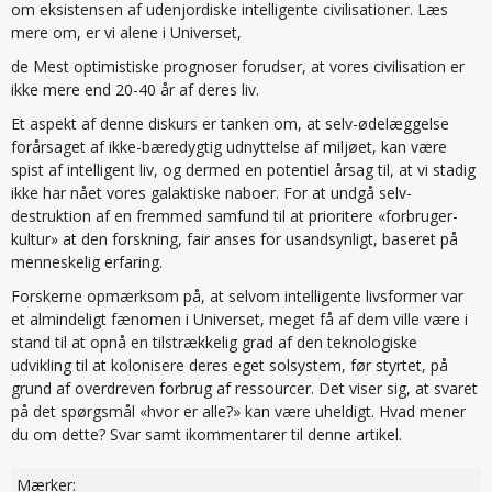
om eksistensen af udenjordiske intelligente civilisationer. Læs
mere om, er vi alene i Universet,
de Mest optimistiske prognoser forudser, at vores civilisation er
ikke mere end 20-40 år af deres liv.
Et aspekt af denne diskurs er tanken om, at selv-ødelæggelse
forårsaget af ikke-bæredygtig udnyttelse af miljøet, kan være
spist af intelligent liv, og dermed en potentiel årsag til, at vi stadig
ikke har nået vores galaktiske naboer. For at undgå selv-
destruktion af en fremmed samfund til at prioritere «forbruger-
kultur» at den forskning, fair anses for usandsynligt, baseret på
menneskelig erfaring.
Forskerne opmærksom på, at selvom intelligente livsformer var
et almindeligt fænomen i Universet, meget få af dem ville være i
stand til at opnå en tilstrækkelig grad af den teknologiske
udvikling til at kolonisere deres eget solsystem, før styrtet, på
grund af overdreven forbrug af ressourcer. Det viser sig, at svaret
på det spørgsmål «hvor er alle?» kan være uheldigt. Hvad mener
du om dette? Svar samt ikommentarer til denne artikel.
Mærker: