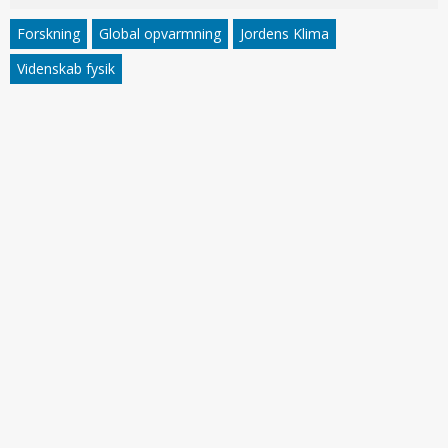
Forskning
Global opvarmning
Jordens Klima
Videnskab fysik