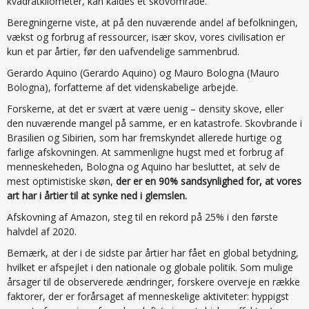
kvadratkilometer, kan kaldes et skovområde.
Beregningerne viste, at på den nuværende andel af befolkningen,
vækst og forbrug af ressourcer, især skov, vores civilisation er
kun et par årtier, før den uafvendelige sammenbrud.
Gerardo Aquino (Gerardo Aquino) og Mauro Bologna (Mauro
Bologna), forfatterne af det videnskabelige arbejde.
Forskerne, at det er svært at være uenig – density skove, eller
den nuværende mangel på samme, er en katastrofe. Skovbrande i
Brasilien og Sibirien, som har fremskyndet allerede hurtige og
farlige afskovningen. At sammenligne hugst med et forbrug af
menneskeheden, Bologna og Aquino har besluttet, at selv de
mest optimistiske skøn,
der er en 90% sandsynlighed for, at vores
art har i årtier til at synke ned i glemslen.
Afskovning af Amazon, steg til en rekord på 25% i den første
halvdel af 2020.
Bemærk, at der i de sidste par årtier har fået en global betydning,
hvilket er afspejlet i den nationale og globale politik. Som mulige
årsager til de observerede ændringer, forskere overveje en række
faktorer, der er forårsaget af menneskelige aktiviteter: hyppigst