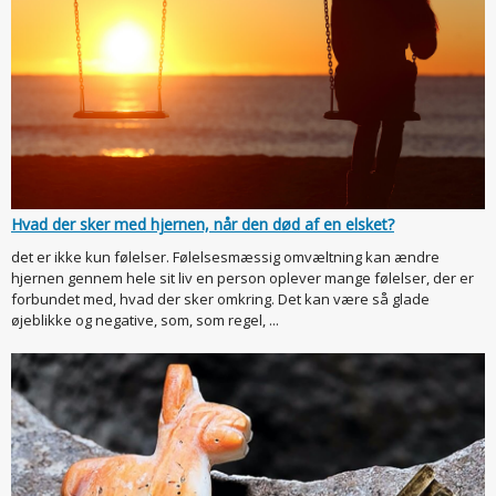
Hvad der sker med hjernen, når den død af en elsket?
det er ikke kun følelser. Følelsesmæssig omvæltning kan ændre
hjernen gennem hele sit liv en person oplever mange følelser, der er
forbundet med, hvad der sker omkring. Det kan være så glade
øjeblikke og negative, som, som regel, ...