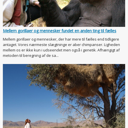
Mellem gorillaer og mennesker fundet en anden ting til fælles
Mellem gorillaer og mennesker, der har mere til fælles end tidligere
antaget. Vores nærmeste slægtninge er aber chimpanser. Ligheden
mellem os er ikke kun i udseendet men også i genetik. Afhængigt af
metoden til beregning af de sa...