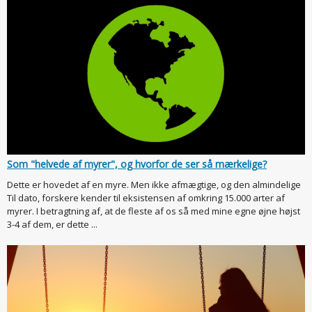
Som "helvede af myrer", og hvorfor de ser så mærkelige?
Dette er hovedet af en myre. Men ikke afmægtige, og den almindelige
Til dato, forskere kender til eksistensen af omkring 15.000 arter af
myrer. I betragtning af, at de fleste af os så med mine egne øjne højst
3-4 af dem, er dette ...