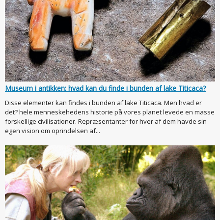
Museum i antikken: hvad kan du finde i bunden af lake Titicaca?
Disse elementer kan findes i bunden af lake Titicaca. Men hvad er
det? hele menneskehedens historie på vores planet levede en masse
forskellige civilisationer. Repræsentanter for hver af dem havde sin
egen vision om oprindelsen af...