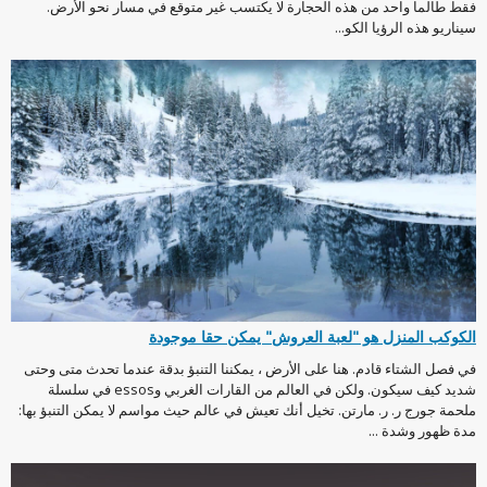
فقط طالما واحد من هذه الحجارة لا يكتسب غير متوقع في مسار نحو الأرض.
سيناريو هذه الرؤيا الكو...
الكوكب المنزل هو "لعبة العروش" يمكن حقا موجودة
في فصل الشتاء قادم. هنا على الأرض ، يمكننا التنبؤ بدقة عندما تحدث متى وحتى
شديد كيف سيكون. ولكن في العالم من القارات الغربي وessos في سلسلة
ملحمة جورج ر. ر. مارتن. تخيل أنك تعيش في عالم حيث مواسم لا يمكن التنبؤ بها:
مدة ظهور وشدة ...