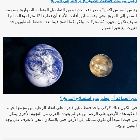
ايلون موسك خفضت الصواريخ لرحلة إلى المريخ
رئيس "سبيس اكس" يصدر دفعة جديدة من التفاصيل المتعلقة الصواريخ مصممة
للسفر إلى المريخ. وفي وقت سابق أفادت الأنباء أن قطرها 12 مترا ، وقالت انها
سوف تكون مجهزة 42 محركات. ولكن كما اتضح فيما بعد ، خطط المطورين قد
تغيرت مع تغير الصوار...
من الحماقة أن يحلم يبدو استصلاح المريخ ؟
في الكون هناك كوكب واحد فقط ، غير قادرة على اتخاذ الرعاية من مجمع الحياة
الذكية هذه الأرض. على الرغم من عوالم بعيدة بالقرب من النجوم الأخرى يمكن
من حيث المبدأ أن تكون مماثلة إلى الأرض حتى بالسكان ، نحن لا نعرف على وجه
اليقين. و نح...