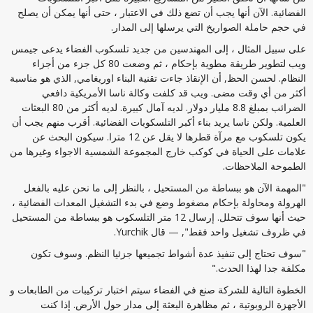
الفضائية. الآن أنها يجب أن تضع ذلك في الاعتبار ، حتى أنها يمكن أن يصلح
في حجم حاملة الصواريخ التي يرسلها إلى المدار.
على سبيل المثال ، إلى المهندسين من جديد تلسكوب الفضاء يدعى جيمس
ويب لتطوير طريقة مطوية بإحكام ، ثم وضعت 80 كل جزء من أجزاء
النظام. لحسن الحظ, أن الإنقاذ جاءت تقنية البناء اوريغامي, الذي هو مناسبة
أكثر من أي وقت مضى. ويب قد كلفت وكالة ناسا الأمريكية دافعي
الضرائب بمبلغ 8.8 مليار دولار. لديه آمال كبيرة. لديه أكثر من 80 البعثات
العلمية. ولكن ناسا يريد بناء أكبر التلسكوبات الفضائية. أقرب منهم يجب أن
يكون تلسكوب مع مرآة قطرها لا يقل عن 12 مترا. سيكون البحث عن
علامات على الحياة في كوكب خارج المجموعة الشمسية الاجواء وغيرها من
الطموحة الملاحظات.
"المهمة الآن هو ببساطة من المستحيل ، بالنظر إلى ما نحن عليه بالفعل
الهرولة ومحاولة بإحكام مضغوط وضع في بدء التشغيل المعدات الفضائية ،
حيث أنها سوف تتحلل. إرسال 12 متر التلسكوب هو ببساطة من المستحيل
في ظروف تشغيل واحد فقط", — قال Yurchik.
"سوف تحتاج إلى تنفيذ عدة أشواط تجميعها جزئيا النظم. وسوف تكون
مكلفة جدا لهذا الحدث."
الخطوة التالية للشركة صنع في الفضاء سيتم اختبار تركيبات من الطابعات و
الأجهزة الروبوتية ، ثم مظاهرة البعثة إلى مدار حول الأرض. إذا كنت