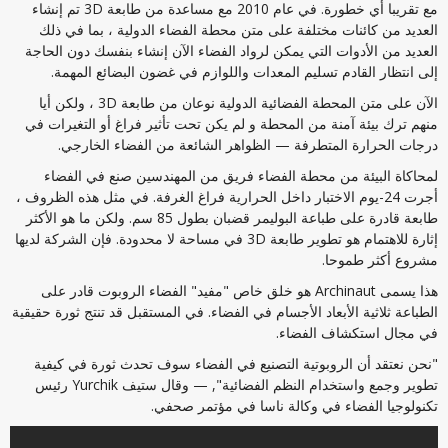
مع تقريبا أي خطورة. في عام 2010 مع مساعدة من طابعة 3D تم إنشاء
العديد من كائنات مختلفة على متن محطة الفضاء الدولية ، بما في ذلك
العديد من الأدوات التي يمكن لرواد الفضاء الآن إنشاء بنفسك دون الحاجة
إلى انتظار القادم تسليم المعدات واللوازم في غضون البضائع المهمة.
الآن على متن المحطة الفضائية الدولية نوعان من طابعة 3D ، ولكن أيا
منهم ترك بيئة آمنة من المحطة و لم يكن تحت تأثير فراغ أو التغيرات في
درجات الحرارة المتطرفة — الظواهر الشائعة من الفضاء الخارجي.
لمحاكاة البيئة من محطة الفضاء فريق من المهندسين صنع في الفضاء
أجرت 24-يوم الاختبار داخل الحرارية فراغ الغرفة. في مثل هذه الظروف ،
طابعة قادرة على طباعة البوليمر قضبان بطول 85 سم. ولكن ما هو الأكثر
إثارة للاهتمام هو تطوير طابعة 3D في مساحة لا محدودة. فإن الشركة لديها
مشروع أكثر طموحا.
هذا يسمى Archinaut هو خلق خاص "مفيد" الفضاء الروبوت قادر على
الطباعة ثلاثية الأبعاد الأجسام في الفضاء. في المستقبل قد تنتج ثورة حقيقية
في مجال استكشاف الفضاء.
"نحن نعتقد أن الروبوتية التصنيع في الفضاء سوف تحدث ثورة في كيفية
تطوير وجمع واستخدام النظم الفضائية", — وقال ستيف Yurchik رئيس
تكنولوجيا الفضاء في وكالة ناسا في مؤتمر صحفي.