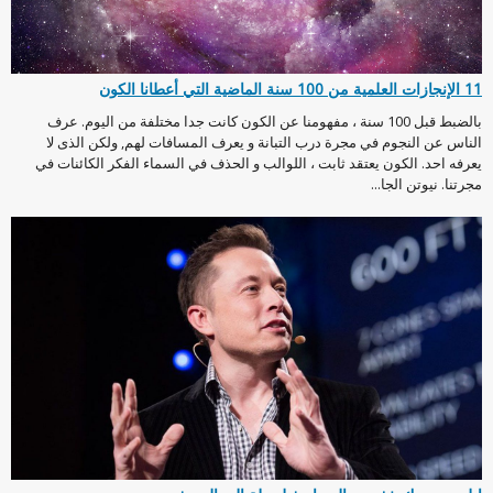
11 الإنجازات العلمية من 100 سنة الماضية التي أعطانا الكون
بالضبط قبل 100 سنة ، مفهومنا عن الكون كانت جدا مختلفة من اليوم. عرف
الناس عن النجوم في مجرة درب التبانة و يعرف المسافات لهم, ولكن الذى لا
يعرفه احد. الكون يعتقد ثابت ، اللوالب و الحذف في السماء الفكر الكائنات في
مجرتنا. نيوتن الجا...