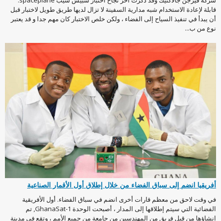
شركة فيرجن جالاكتيك وقد ذكرت آخر نجاح اختبار سبيس شيب spaceplane.
قابلة لإعادة الاستخدام شبه مدارية السفينة لا تزال لديها طريق طويل لاختبار قبل
أن يبدأ في تنفيذ السياح إلى الفضاء ، ولكن خلص الاختبار كان مهم جدا و قد يعتبر
نوع من ب...
أفريقيا انضم إلى سباق الفضاء من خلال إطلاق أول الأقمار الصناعية
في وقت لاحق من معظم قارات أخرى انضم في سباق الفضاء. أول الأفريقية
الفضائية التي سيتم إطلاقها إلى المدار ، أصبحت الوحدة GhanaSat-1, تم
إنشاؤها من قبل فريق من المهندسين من جامعة من جميع الأمم ، وتقع في مدينة