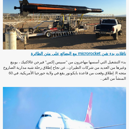
ناقلات بدء شن microrocket مع البضائع على متن الطائرة
بدء التشغيل التي أسسها مهاجرون من "سبيس إكس" فيرجن غالاكتيك ، بوينغ
وغيرها من العديد من شركات الطيران ، عن نجاح إطلاق رحلة شبه مدارية الصاروخ
متجه R. إطلاق وقعت من قاعدة بايكونور يقع في ولاية جورجيا الأمريكية. في 60
المنشأ من القر...