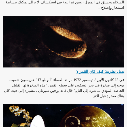
السلالم وتسلق في المنزل ، ومن ثم البدء في استكشاف. لا يزال, يمكنك ببساطة
استئجار وإصلاح ...
بديل نظرية: كيف كان القمر ؟
في 13 كانون الأول / ديسمبر 1972 ، رائد الفضاء "أبوللو-17" هاريسون شميت
توجه إلى صخرة في بحر السكون على سطح القمر. "هذه الصخرة لها القليل
الخاصة المؤدي مباشرة إلى التل," قال قائد يوجين سيرنان ، مشيرة إلى حيث كان
هناك صخرة قبل الانز...