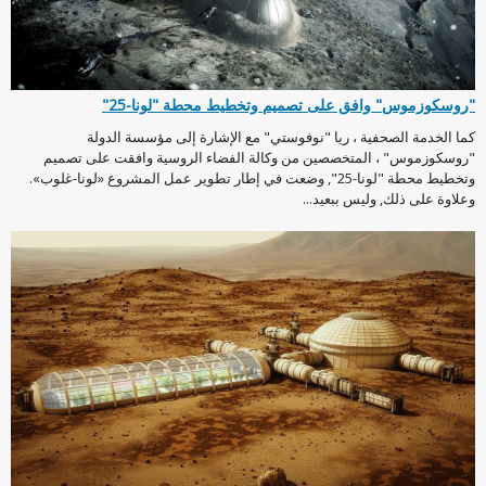
"روسكوزموس" وافق على تصميم وتخطيط محطة "لونا-25"
كما الخدمة الصحفية ، ريا "نوفوستي" مع الإشارة إلى مؤسسة الدولة
"روسكوزموس" ، المتخصصين من وكالة الفضاء الروسية وافقت على تصميم
وتخطيط محطة "لونا-25", وضعت في إطار تطوير عمل المشروع «لونا-غلوب».
وعلاوة على ذلك, وليس ببعيد...