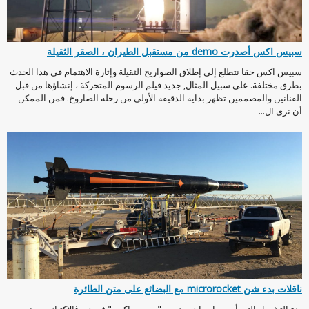
سبيس اكس أصدرت demo من مستقبل الطيران ، الصقر الثقيلة
سبيس اكس حقا نتطلع إلى إطلاق الصواريخ الثقيلة وإثارة الاهتمام في هذا الحدث
بطرق مختلفة. على سبيل المثال, جديد فيلم الرسوم المتحركة ، إنشاؤها من قبل
الفنانين والمصممين تظهر بداية الدقيقة الأولى من رحلة الصاروخ. فمن الممكن
أن نرى ال...
ناقلات بدء شن microrocket مع البضائع على متن الطائرة
بدء التشغيل التي أسسها مهاجرون من "سبيس إكس" فيرجن غالاكتيك ، بوينغ