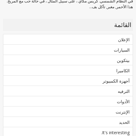
في النظام الشمسي. كريس مكاي ، على سبيل المثال ، في حالة حب مع المريخ.
هذا الأحمر, مغبر, تآكل بف...
القائمة
الإعلان
السيارات
بيتكوين
الكاميرا
أجهزة الكمبيوتر
الترفيه
الأدوات
الإنترنت
الحديد
It's interesting.