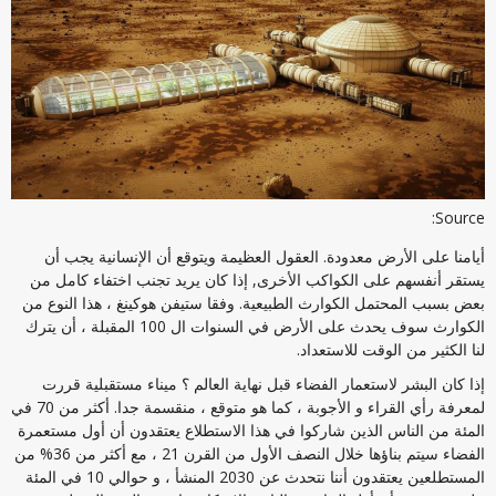
Source:
أيامنا على الأرض معدودة. العقول العظيمة ويتوقع أن الإنسانية يجب أن
يستقر أنفسهم على الكواكب الأخرى, إذا كان يريد تجنب اختفاء كامل من
بعض بسبب المحتمل الكوارث الطبيعية. وفقا ستيفن هوكينغ ، هذا النوع من
الكوارث سوف يحدث على الأرض في السنوات ال 100 المقبلة ، أن يترك
لنا الكثير من الوقت للاستعداد.
إذا كان البشر لاستعمار الفضاء قبل نهاية العالم ؟ ميناء مستقبلية قررت
لمعرفة رأي القراء و الأجوبة ، كما هو متوقع ، منقسمة جدا. أكثر من 70 في
المئة من الناس الذين شاركوا في هذا الاستطلاع يعتقدون أن أول مستعمرة
الفضاء سيتم بناؤها خلال النصف الأول من القرن 21 ، مع أكثر من 36% من
المستطلعين يعتقدون أننا نتحدث عن 2030 المنشأ ، و حوالي 10 في المئة