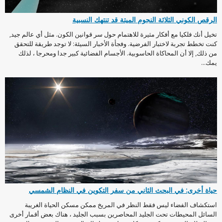
الرقص الكوني الثلاثة النجوم الميتة قد تنتهك النسبية
تخيل أنك فلكيا مع أفكار مثيرة للاهتمام حول سر قوانين الكون. مثل أي عالم جيد,
كنت تخطط تجربة لاختبار الفرضية. وفجأة الأخبار السيئة: لا توجد طريقة للتحقق
من ذلك, إلا أن المحاكاة الحاسوبية. الأجسام الفضائية كبير جدا ومحرجا ، لذلك
يمك...
حياة أخرى: في البحث الثاني من سفر التكوين في النظام الشمسي
استكشاف الفضاء ليس فقط النظر في المريخ ممكن مسكن الحياة الغريبة
السائل المحيطات تحت الجليد المحاصرين بسبب الجليد ، هناك بعض أقمار أخرى