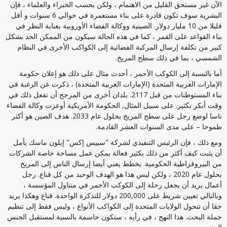
الآن غير مستحق القليل من الاهتمام ، ولكن بحسب الخبراء والعلماء ، فإن
البشرية سوف تكون قادرة على بناء مستعمرة في حوالي 6 سنوات و أقل
قليلا من 10 مليار دولار. الصينية ووكالة الفضاء الأوروبية بعناية النظر في
بناء القواعد على القمر ، كما في هذه الحالة سيكون من الممكن الحد بشكل
كبير من تكلفة إرسال المركبة الفضائية إلى الكواكب الأخرى في النظام
الشمسي ، بما في ذلك سطح المريخ.
أما بالنسبة إلى الكوكب الأحمر ، أحدث مثال على ذلك هو إعلان حكومة
الإمارات العربية المتحدة (الإمارات العربية المتحدة) ، ذكرت عن الرغبة في
بناء المستوطنات من قبل 2117. بلدان أخرى من المرجح أن تفعل ذلك في
وقت أبكر بكثير. على سبيل المثال, الحكومة الأمريكية أوعزت وكالة الفضاء
ناسا لوضع رجل على سطح المريخ بحلول عام 2033. هدف الصين هو أكثر
طموحا – على مدى السنوات العشر القادمة.
ومع ذلك ، فإن الرئيس التنفيذي لشركة "سبيس إكس" إيلون ماسك يأمل
أن يثبت كيف أكثر من ذلك بكثير فعالة يمكن عمل مساحة خاصة الشركات
من البيروقراطية الحكومية. يخطط يعني أيضا إرسال الناس إلى المريخ
بحلول عام 2020 ، ولكن ليس هذا هو الهدف الوحيد من كل قناع. رجل
أعمال يريد أن يجعل رحلة إلى الكوكب الأحمر في متناول المؤسسة ،
وبالتالي تعيين شريط على 200,000 دولار للتذكرة الواحدة. قناع وهكذا يريد
حقا أن تتحول الولايات المتحدة إلى الكواكب الأنواع ، وليس فقط إلى تنظيم
حملة البحث. هذا النهج ، في رأيه ، ستكون حاسمة بالنسبة لمستقبل الجنس