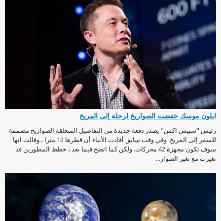
ايلون موسك خفضت الصواريخ لرحلة إلى المريخ
رئيس "سبيس اكس" يصدر دفعة جديدة من التفاصيل المتعلقة الصواريخ مصممة
للسفر إلى المريخ. وفي وقت سابق أفادت الأنباء أن قطرها 12 مترا ، وقالت انها
سوف تكون مجهزة 42 محركات. ولكن كما اتضح فيما بعد ، خطط المطورين قد
تغيرت مع تغير الصوار...