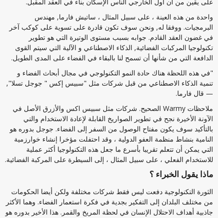
على يقين من أن أول الخارجي الناس الإسكان بناء في العقد المقبل.
واحدة من هذه العينة ، على سبيل المثال ، ساتيش فارما, مهندس
البرمجيات. ووفقا له, ونحن سوف تكون قادرة على تسوية على كوكب آخر
في غضون العقد القادم. جوابه بسبب مستوى الوتيرة التي هو تطوير
تكنولوجيا المركبات الفضائية, الذكاء الاصطناعي و الآلية التي سيتم القوى
الدافعة التي من شأنها أن تسمح لنا بالبقاء في الفضاء على المدى الطويل.
"في هذه اللحظة هناك حادة النمو التكنولوجي في مجال أبحاث الفضاء و
تنمية الذكاء الاصطناعي من قبل شركات مثل "سبيس إكس " جوجل تسلا",
— قال فارما.
ملاحظات Warmy الصحيح. شركات مثل سبيس اكس والأزرق الأصل في
الآونة الأخيرة نجح في تطوير الصواريخ القابلة لإعادة الاستخدام والتي
بالتأكيد سوف يكون مفتاح الوصول من السفر إلى الفضاء. جوجل بدوره هو
النامية بنشاط منظمة العفو الدولية ، وقد احتفلت مؤخرا إنشاء خوارزمية
التي يمكن أن تتعلم تقريبا بأسرع ما جعل هذه التكنولوجيا أكثر عملية
للاستخدام الفعلي ، على سبيل المثال ، إلى السيطرة على المركبة الفضائية.
ماذا يقول الخبراء ؟
الثورة التكنولوجية دفعت ليس فقط شركات مختلفة ولكن أيضا الحكومات
من مختلف البلدان إلى التفكير بجدية في فكرة استعمار الفضاء. وهما الأكثر
جاذبية أهداف الاحتلال الإنسان في لحظة المريخ والقمر. هذا الأخير بدوره هو