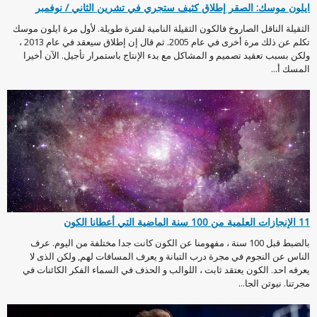
ايلون موسك: الصقر إطلاق كثيف ستجري في تشرين الثاني / نوفمبر
الثقيلة الناقل الصاروخ فالكون الثقيلة النامية لفترة طويلة. لأول مرة ايلون موسك
تكلم عن ذلك مرة أخرى في عام 2005. ثم قال إن إطلاق سيعقد في عام 2013 ،
ولكن بسبب تعقيد تصميم و المشاكل مع بدء الإنتاج باستمرار تأجيل. الآن أخيرا
المسك أ...
11 الإنجازات العلمية من 100 سنة الماضية التي أعطانا الكون
بالضبط قبل 100 سنة ، مفهومنا عن الكون كانت جدا مختلفة من اليوم. عرف
الناس عن النجوم في مجرة درب التبانة و يعرف المسافات لهم, ولكن الذى لا
يعرفه احد. الكون يعتقد ثابت ، اللوالب و الحذف في السماء الفكر الكائنات في
مجرتنا. نيوتن الجا...