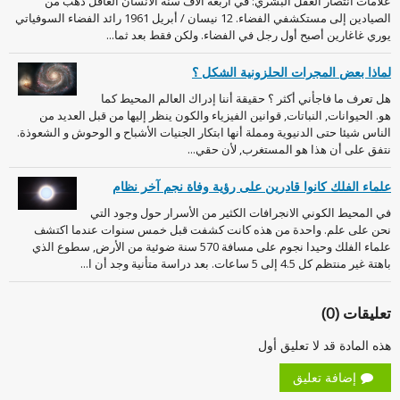
علامات انتصار العقل البشري: في أربعة آلاف سنة الانسان العاقل ذهب من
الصيادين إلى مستكشفي الفضاء. 12 نيسان / أبريل 1961 رائد الفضاء السوفياتي
يوري غاغارين أصبح أول رجل في الفضاء. ولكن فقط بعد ثما...
لماذا بعض المجرات الحلزونية الشكل ؟
هل تعرف ما فاجأني أكثر ؟ حقيقة أننا إدراك العالم المحيط كما
هو. الحيوانات, النباتات, قوانين الفيزياء والكون ينظر إليها من قبل العديد من
الناس شيئا حتى الدنيوية ومملة أنها ابتكار الجنيات الأشباح و الوحوش و الشعوذة.
نتفق على أن هذا هو المستغرب, لأن حقي...
علماء الفلك كانوا قادرين على رؤية وفاة نجم آخر نظام
في المحيط الكوني الانجرافات الكثير من الأسرار حول وجود التي
نحن على علم. واحدة من هذه كانت كشفت قبل خمس سنوات عندما اكتشف
علماء الفلك وحيدا نجوم على مسافة 570 سنة ضوئية من الأرض, سطوع الذي
باهتة غير منتظم كل 4.5 إلى 5 ساعات. بعد دراسة متأنية وجد أن ا...
تعليقات (0)
هذه المادة قد لا تعليق أول
إضافة تعليق