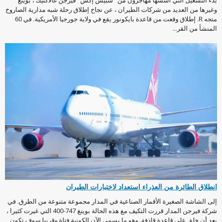
وغيرها من العديد من شركات الطيران ، عن نجاح إطلاق رحلة شبه مدارية الصاروخ
متجه R. إطلاق وقعت من قاعدة بايكونور يقع في ولاية جورجيا الأمريكية. في 60
المنشأ من القر...
انطلاق الطائرة من العذراء استعداد لاختبارات الطيران
إلى الشاشة الصغيرة الأقمار الصناعية في المدار مجموعة متنوعة من الطرق. في
شركة فيرجن المدار قررت التكيف مع هذه الحالة بوينغ 747-400 التي غيرت كثيرا ،
بعد أن خلق على قاعدة قاذفة. وهو ما يسمى الآن الكونية فتاة وقريبا سوف تكون