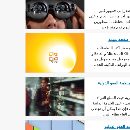
در إلى جمهور كبير
 آب من هذا العام. و على
ات مختلطة ، المطورين
يوم قدم مثيرة جدا
يوتر أكثر التطبيقات
شعبية من تلك المضمنة في Microsoft Office. Word و Excel و
دى الجميع قبل وقت طويل من
نظمة العفو الدولية
رية حيث السلع التي لا
شيء على الخدمة الذاتية
، فإن هذا يمكن أن تجتذب
إلغاء نظام الم...
العفو الدولية