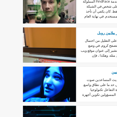
قبل بضع سنوات كانت شعبية جدا في خدمة FindFace المملوكة
ح العثور على شخص في الشبكة
قط. كان يكفي أن تأخذ
ستخدم. في نهاية العام
ملايين روبل
لى التقليل من احتمال
صفح كروم. في وضع
شير إلى عنوان موقع ويب
الصحيح ، إذا كان المستخدم يدخل URL, مثله. وهكذا ، فإن
حديث المساعدين صوت
ى حد ما على نطاق واسع.
التفاعل تكنولوجيا
systemem يجب على المسؤولين تكوين أجهزة