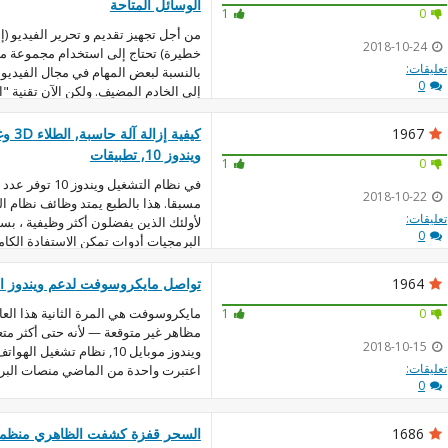
الوسائل المتاحة
1
0
من أجل تجهيز تقديم و تحرير الفيديو (إ
2018-10-24
خطيرة) تحتاج إلى استخدام مجموعة متن
تعليقات:
بالنسبة لبعض المهام في مجال الفيديو 
0
إلى الخادم المضيف. ولكن الآن تقنية "
1967
كيفية 
ويندوز 10, تطبيقات
1
0
في نظام التشغيل وي
2018-10-22
مسبقا. هذا بالطبع يمتد وظائف نظام ال
تعليقات:
لأولئك الذين يفضلون أكثر وظيفية ، ب
0
البرمجيات أدوات تمكن الاستفادة الكامل
1964
تواصل مايكروسوفت لدعم ويندوز ال
مايكروسوفت هي المرة الثانية هذا الع
1
0
مظاهر غير متوقعة — لأنه حتى أكثر م
2018-10-15
ويندوز موبايل 10, نظام تشغيل
تعليقات:
اعتبرت واحدة من الماضي منصات البرمج
0
1686
السحر قفزة كشفت الظاهري منظمة ا