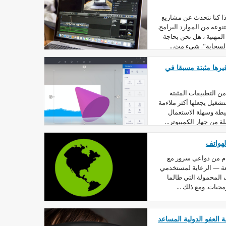
ذا كنا نتحدث عن مشاريع
وعة من الموارد البرامج.
المهنية ، هل نحن بحاجة
السحابة". شيء مث...
إزالة آلة حاسبة, الطلاء 3D وغيرها مثبتة مسبقا في
ندوز 10 توفر عدد من التطبيقات المثبتة
تشغيل يجعلها أكثر ملاءمة
سيطة وسهلة الاستعمال
ة من جهاز الكمبيوتر...
هواتف
ام من دواعي سرور مع
تعة — الرعاية لمستخدمي
 الهواتف المحمولة التي طالما
يات. ومع ذلك ...
لعفو الدولية المساعد