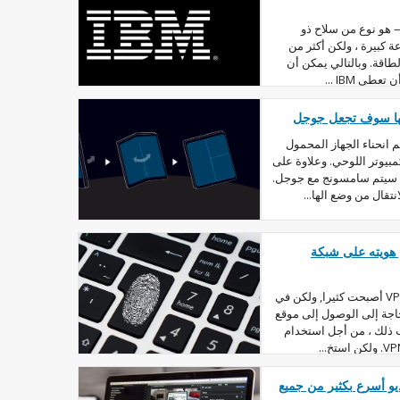
— هو نوع من سلاح ذو
ة كبيرة ، ولكن أكثر من
طاقة. وبالتالي يمكن أن
ي IBM ...
أنها سوف تجعل جوجل
انحناء الجهاز المحمول
مبيوتر اللوحي. وعلاوة على
ة سيتم سامسونج مع جوجل.
تقال من وضع الها...
هويته على شبكة
قد يبدو أن في الآونة الأخيرة, خدمات VPN أصبحت كثيرا, ولكن في
اجة إلى الوصول إلى موقع
 ذلك ، من أجل استخدام
يو أسرع بكثير من جميع