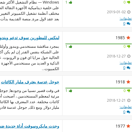
Windows — نظام التشغيل الأكثر 
1
0
على خلفية ديناميكية الأجهزة النقالة ال
2019-01-02
مختلف أنظمة تشغيل الكمبيوتر التغيير ب
تعليقات:
بعد عقد لاول مرة, منصة القديمة بدأت تت
0
1985
لينكس للمطورين سوف تدعم ويندو
بمجرد مناقشة مستخدمي ويندوز وأولئ
1
0
على الشبكة بنفس القدر إن لم يكن أك
2018-12-27
الحالية حول مزايا اي فون و الروبوت. 
تعليقات:
الذكية و العديد من مستخدمي الأجهزة ا
0
الكمبيوت...
1918
جوجل عدسة يعترف مليار الكائنات
في وقت قصير نسبيا من وجودها, جوجل
1
0
مرئية لمعظم المستخدمين ، أصبحت أدا
2018-12-21
كائنات مختلفة. عدد المعترف بها الكائن
تعليقات:
مليار دولار. ومع ذلك, جوجل عدسة قادرة
0
1977
وجدت مايكروسوفت أداة جديدة ضد