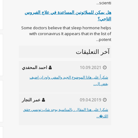
scienti...
هل يمكن للميلاتونين المساعدة في علاج الفيروس
التاجي؟
Some doctors believe that sleep hormone helps
with coronavirus It appears that in the list of
potent...
آخر التعليقات
10.09.2021
احمد المحفدي
شكراً على هاذا الموضوع الجيد والمفي واود ان اضيف
بغض ال...
09.04.2019
عمر النجار
شكرا على هذا المقال ، بالمناسبة يوجد شاب تونسي حقق
الك�...