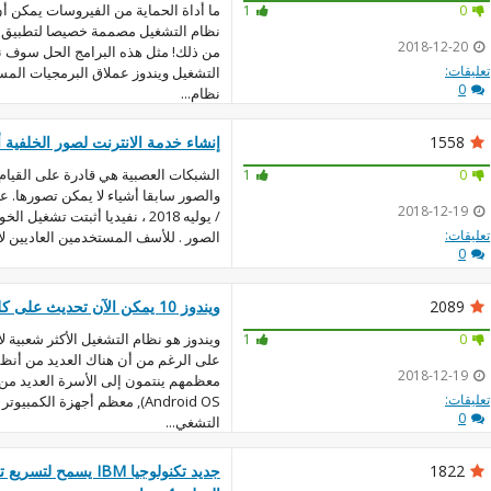
ما أداة الحماية من الفيروسات يمكن أ
1
0
نظام التشغيل مصممة خصيصا لتطبيق معي
2018-12-20
من ذلك! مثل هذه البرامج الحل سوف نق
تعليقات:
التشغيل ويندوز عملاق البرمجيات المست
0
نظام...
1558
إنشاء خدمة الانترنت لصور الخلفي
الشبكات العصبية هي قادرة على القيام ب
1
0
والصور سابقا أشياء لا يمكن تصورها. ع
2018-12-19
/ يوليه 2018 ، نفيديا أثبتت تشغي
تعليقات:
الصور . للأسف المستخدمين العاديين لا ي
0
2089
ويندوز 10 يمكن الآن تحديث على كل كمبيوتر
ويندوز هو نظام التشغيل الأكثر شعبية ل
1
0
على الرغم من أن هناك العديد من أنظم
2018-12-19
معظمهم ينتمون إلى الأسرة العديد من ل
تعليقات:
Android OS), معظم أجهزة الكمب
0
التشغي...
1822
جديد تكنولوجيا IBM يس