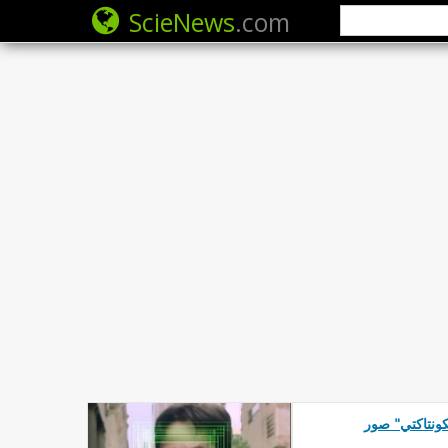
ScieNews
.com
ونتاكتي" صور