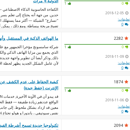
الدولية 4 مرات
1
0
الكفاءة الحاسوبية الذكاء الاصطناعي 
2018-12-05
حدين. من جهة أنه يحتاج إلى تعلم بسرع
تعليقات:
"تسارع" الشبكة — أكثر مما يستهلك ال
0
تصبح مربحة ببساطة. ومع ذلك ، يمكن أن تعط
2282
ما الهواتف الذكية في المستقبل و
شركة سامسونج مؤخرا الجمهور مع علم 
1
0
الذي يجمع بين مزايا الهاتف الذكي والك
2018-11-09
ذلك, وذكر أيضا أن تطوير واجهة جديد
تعليقات:
لأن عامل الشكل الجديد يظهر لحظة الان
0
1874
كيفية الحفاظ على عدم الكشف عن 
الإنترنت (حفظ جيدة)
1
0
2018-11-06
الواقع عددهم زيادة طفيفة — فقط الح
تعليقات:
معين قد ازداد بشكل ملحوظ. إلى جانب
0
نفس سبوتيفي ، باندورا و هولو تحتاج VPN. ولكن استخ...
2094
تكنولوجيا جديدة تسمح أشرطة الفيد