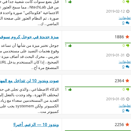
1
0
من قبل NtechLab ، مما سم
2019-02-12
الاجتماعية "فكونتاكتي" صورة واحدة ف
تعليقات:
صورة ، ثم النظام العثور على صفحة الم
0
الماضي ، ك...
1886
ميزة جديدة في جوجل كروم سيوفر 
جوجل تختبر ميزة من شأنها أن تساعد ع
1
0
وقوع هجمات التصيد على مستخدمي مت
2019-01-31
تجريبي ، محرك البحث قد أضاف ميزة ت
تعليقات:
0
المتصفح مرة أخ...
2364
صوت ويندوز 10 لن تتداخل مع المهنيين
الذكاء الاصطناعي ، والذي تجلى في 
1
0
لمختلف الأجهزة ، وقد وجدت بالفعل إل
2019-01-05
العديد من المستخدمين سعداء مع زيادة 
تعليقات:
الكمبيوتر. ولكن 
0
كمبيوتر مت...
2256
ويندوز 10 — الزعيم. أخيرا!