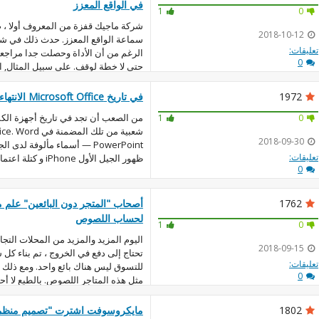
في الواقع المعزز
1
0
شركة ماجيك قفزة من المعروف أولا ، ص
2018-10-12
سماعة الواقع المعزز. حدث ذلك في شهر
تعليقات:
الرغم من أن الأداة وحصلت جدا مراجع
0
حتى لا خطة لوقف. على سبيل المثال, ال
للاهتمام ...
1972
في تاريخ Microsoft Office الانتهاء صفحة مهمة
من الصعب أن تجد في تاريخ أجهزة الكمب
1
0
2018-09-30
PowerPoint — أسماء مألوفة ل
تعليقات:
ظهور الجيل الأول iPhone و كتلة اعتماد الهواتف الذكية. الجد...
0
1762
أصحاب "المتجر دون البائعين" علم م
لحساب اللصوص
1
0
اليوم المزيد والمزيد من المحلات التجا
2018-09-15
تحتاج إلى دفع في الخروج ، تم بناء كل 
تعليقات:
للتسوق ليس هناك بائع واحد. ومع ذلك 
0
مثل هذه المتاجر اللصوص. بالطبع لا أحد 
1802
مايكروسوفت اشترت "تصميم منظمة 