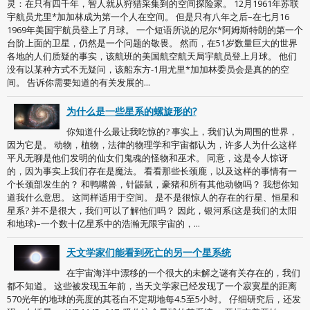
灵：在只有四千年，智人就从狩猎采集到的空间探险家。 12月1961年苏联
宇航员尤里*加加林成为第一个人在空间。 但是只有八年之后–在七月16
1969年美国宇航员登上了月球。 一个短语所说的尼尔*阿姆斯特朗的第一个
台阶上面的卫星，仍然是一个问题的敬畏。 然而，在51岁数量巨大的世界
各地的人们质疑的事实，该航班的美国航空航天局宇航员登上月球。 他们
没有以某种方式不无疑问，该船东方-1用尤里*加加林委员会是真的的空
间。 告诉你需要知道的有关发展的...
为什么是一些星系的螺旋形的?
你知道什么最让我吃惊的? 事实上，我们认为周围的世界，
因为它是。 动物，植物，法律的物理学和宇宙都认为，许多人为什么这样
平凡无聊是他们发明的仙女们鬼魂的怪物和巫术。 同意，这是令人惊讶
的，因为事实上我们存在是魔法。 看看那些长颈鹿，以及这样的事情有一
个长颈部发生的？ 和鸭嘴兽，针鼹鼠，豪猪和所有其他动物吗？ 我想你知
道我什么意思。 这同样适用于空间。 是不是很惊人的存在的行星、恒星和
星系? 并不是很大，我们可以了解他们吗？ 因此，银河系(这是我们的太阳
和地球)–一个数十亿星系中的浩瀚无限宇宙的，...
天文学家们能看到死亡的另一个星系统
在宇宙海洋中漂移的一个很大的未解之谜有关存在的，我们
都不知道。 这些被发现五年前，当天文学家已经发现了一个寂寞星的距离
570光年的地球的亮度的其苍白不定期地每4.5至5小时。 仔细研究后，还发