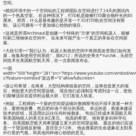
空间。
<模拟环境中的一个空间站的工程师团队在空间进行了24天的测试内
的一个热真空室。 在这种情况下，打印机是能够打印聚合物杆长的85
厘米。 然而，什么是最有趣的是开发一个3D打印机在空间没有限
制。 该公司拥有一个更加雄心勃勃的项目。
<这就是所谓Archinaut是创建一个特殊的"方便"的空间机器人，能够
印刷三维物体在空间中。 在未来可能产生一个真正的革命在空间探
索。
<大段引用><"我们认为，机器人制造的空间中将彻底改变我们如何发
展，收集和使用空间系统"，第8212；所说的史蒂夫*Yurchik，头部空
间技术在美国航空航天局，在一次新闻发布会。
<<面
width="500"height="281"src="https://www.youtube.com/embed/wv
s?feature=oembed"架边界="0"allowfullscreen>
<该公司希望，在将来，大型结构将组装的空间，这将创造更大的项
目，例如更大的空间望远镜。 现在他们必须制定考虑到这一点，使他
们能够适应在提供积运载火箭，它们发送入轨道。
<例如，工程师的一个新的空间望远镜叫詹姆斯韦伯不得不发展一种方
法，紧密地折叠，然后把80各个部分的系统。 幸运的是，救援来建设
技术的折纸，其适用比以往任何时候都多。 韦伯已经成本美国航天局
和美国纳税人的美元8.8亿美元。 他高的希望。 他有更多80科学任
务。 但美国航空航天局希望建立更大的空间望远镜。 最近的他们应该
是一个望远镜反射镜，直径至少12米。 他会搜索的生命迹象在太阳系
外行星的气氛，和其他同样雄心勃勃的意见。