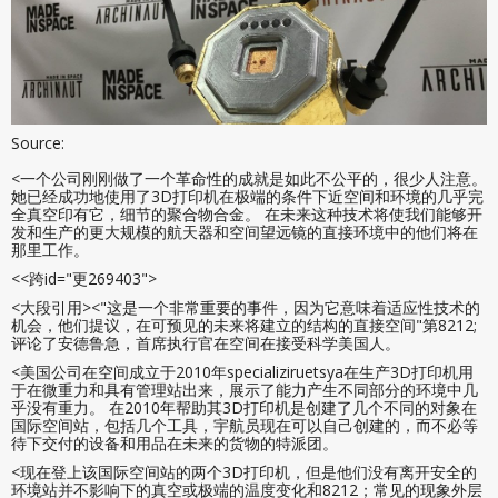
Source:
<一个公司刚刚做了一个革命性的成就是如此不公平的，很少人注意。
她已经成功地使用了3D打印机在极端的条件下近空间和环境的几乎完
全真空印有它，细节的聚合物合金。 在未来这种技术将使我们能够开
发和生产的更大规模的航天器和空间望远镜的直接环境中的他们将在
那里工作。
<<跨id="更269403">
<大段引用><"这是一个非常重要的事件，因为它意味着适应性技术的
机会，他们提议，在可预见的未来将建立的结构的直接空间"第8212;
评论了安德鲁急，首席执行官在空间在接受科学美国人。
<美国公司在空间成立于2010年specializiruetsya在生产3D打印机用
于在微重力和具有管理站出来，展示了能力产生不同部分的环境中几
乎没有重力。 在2010年帮助其3D打印机是创建了几个不同的对象在
国际空间站，包括几个工具，宇航员现在可以自己创建的，而不必等
待下交付的设备和用品在未来的货物的特派团。
<现在登上该国际空间站的两个3D打印机，但是他们没有离开安全的
环境站并不影响下的真空或极端的温度变化和8212；常见的现象外层