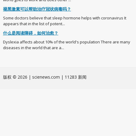
褪黑激素可以帮助治疗冠状病毒吗？
Some doctors believe that sleep hormone helps with coronavirus It
appears that in the list of potent...
什么是阅读障碍，如何治愈？
Dyslexia affects about 10% of the world's population There are many
diseases in the world that are a...
版权 © 2026 | scienews.com | 11283 新闻