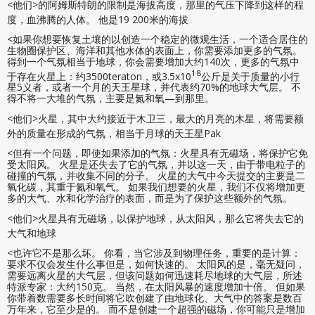
<他们>的阿姆斯特朗的限制是海拔高度，那里的气压下降到这样的程
度，血沸腾的人体。 他是19 200米的海拔
<如果你想要恢复土壤的以创造一个稳定的微观生活，一个适合居住的
生物圈保护区、海洋和其他水体的表面上，你需要添加更多的气氛。
得到一个气氛相当于地球，你会需要增加大约140次，更多的气氛中
18
于存在火星上：约3500teraton，或3.5x10
公斤是关于质量的小行
星5义者，或者一个月的天王星球，并代表约70%的地球大气层。 不
得不将一大堆的气氛，主要是氮和氧—到那里。
<他们>火星，其中大约接近于木卫三，最大的月亮的木星，将需要额
外的质量在形成的气氛，相当于月球的天王星Pak
<但有一个问题，即使如果添加的气氛：火星具有无磁场，将保护它免
受太阳风。 火星是还失去了它的气氛，并以这一天，由于带电粒子的
碰撞的气氛，并收集不同的分子。 火星的大气中今天提交的主要是二
氧化碳，其重于氮和氧气。 如果我们想要的火星，我们不仅将增加更
多的大气、水和化学治疗的表面，而是为了保护这些额外的气氛。
<他们>火星具有无磁场，以保护地球，从太阳风，那么它将失去它的
大气和地球
<也许它不是那么坏。 你看，当它涉及到物理任务，重要的是计算：
要求不仅会发生什么事但是，如何快速的。 太阳风的是，毫无疑问，
需要远离火星的大气层，但该问题如何迅速耗尽地球的大气层，所述
特派专家：大约150克。 当然，在太阳风暴的速度增加十倍。 但如果
你带着数需要多长时间将它吹创建了由地球化、大气中的答案是数百
万年来，它至少是的。 而不是创建一个超强的磁场，你可能只是增加