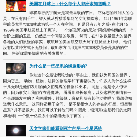
美国在月球上：什么每个人都应该知道吗？
即将举行的宇航天是我最喜欢的节日。 它标志的胜利人的心
灵：在只有四千年，智人就从狩猎采集到的空间探险家。 12月1961年苏联
宇航员尤里*加加林成为第一个人在空间。 但是只有八年之后–在七月16
1969年美国宇航员登上了月球。 一个短语所说的尼尔*阿姆斯特朗的第一个
台阶上面的卫星，仍然是一个问题的敬畏。 然而，在51岁数量巨大的世界
各地的人们质疑的事实，该航班的美国航空航天局宇航员登上月球。 他们
没有以某种方式不无疑问，该船东方-1用尤里*加加林委员会是真的的空
间。 告诉你需要知道的有关发展的...
为什么是一些星系的螺旋形的?
你知道什么最让我吃惊的? 事实上，我们认为周围的世界，
因为它是。 动物，植物，法律的物理学和宇宙都认为，许多人为什么这样
平凡无聊是他们发明的仙女们鬼魂的怪物和巫术。 同意，这是令人惊讶
的，因为事实上我们存在是魔法。 看看那些长颈鹿，以及这样的事情有一
个长颈部发生的？ 和鸭嘴兽，针鼹鼠，豪猪和所有其他动物吗？ 我想你知
道我什么意思。 这同样适用于空间。 是不是很惊人的存在的行星、恒星和
星系? 并不是很大，我们可以了解他们吗？ 因此，银河系(这是我们的太阳
和地球)–一个数十亿星系中的浩瀚无限宇宙的，...
天文学家们能看到死亡的另一个星系统