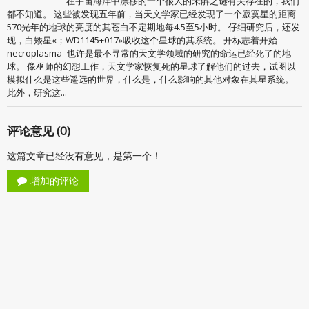
在宇宙海洋中漂移的一个很大的未解之谜有关存在的，我们
都不知道。 这些被发现五年前，当天文学家已经发现了一个寂寞星的距离
570光年的地球的亮度的其苍白不定期地每4.5至5小时。 仔细研究后，还发
现，白矮星«；WD1145+017»吸收这个星球的其系统。 开标志着开始
necroplasma–也许是最不寻常的天文学领域的研究的命运已经死了的地
球。 像巫师的幻想工作，天文学家恢复死的星球了解他们的过去，试图以
模拟什么是这些遥远的世界，什么是，什么影响的其他对象在其星系统。
此外，研究这...
评论意见 (0)
这篇文章已经没有意见，是第一个！
增加的评论