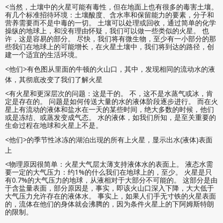
<当然，土壤中的火星可能有毒性，但在地面上也有很多的毒害土壤。
有几个标准招待环境：土壤酸度、含水率和保留能力的要素，分子和
营养需要而不是中毒的一切。 土壤可以处理或回收，通过简单的化学
操纵的地球上，和没有理由怀疑，我们可以做一些类似的火星。 也
许，这是容易的部分。 尽快，我们将有微生物，至少有一小部分的那
些我们在地球上的可能增长，在火星土壤中，我们将到达的路径，创
建一个适宜的生活环境。
<他们>有色图从里面的牛顿的火山口，其中，发现相同的流动水的液
体，其彻底改变了我们了解火星
<有火星和更深层次的问题：这是干的。 不，这不是水蒸气或冰，肯
定是存在的。 问题是如何传送大量的水的液体阶段逐步进行。 而在火
星上有流动的液体和盐水在一天的某些时间，绝大多数的时候，他们
或是冻结、或蒸发变成气态。 水的液体，如我们所知，是至关重要的
生命过程在地球和火星上不是。
<他们>的季节性冰冻的湖泊出现的所有上火星，显示出水(液体)表面
上
<物理原因很简单：火星大气层太薄支持液体水的表面上。 液态水需
要一定的大气压力：约1%的什么我们在地球上的，至少。 火星是只
有0.7%的大气压力的地球，从液相对于大部分不可能的。 这部分是由
于含盐量表面，部分原因是，事实，即该火山口深入下降，大大低于
大气压力允许存在的液体水。 事实上，如果人们手无寸铁的火星表面
的，流体在他们的身体就会沸腾的，因为条件火星上的下阿姆斯特朗
的限制。