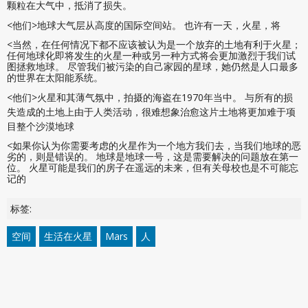
颗粒在大气中，抵消了损失。
<他们>地球大气层从高度的国际空间站。 也许有一天，火星，将
<当然，在任何情况下都不应该被认为是一个放弃的土地有利于火星；
任何地球化即将发生的火星一种或另一种方式将会更加激烈于我们试
图拯救地球。 尽管我们被污染的自己家园的星球，她仍然是人口最多
的世界在太阳能系统。
<他们>火星和其薄气氛中，拍摄的海盗在1970年当中。 与所有的损
失造成的土地上由于人类活动，很难想象治愈这片土地将更加难于项
目整个沙漠地球
<如果你认为你需要考虑的火星作为一个地方我们去，当我们地球的恶
劣的，则是错误的。 地球是地球一号，这是需要解决的问题放在第一
位。 火星可能是我们的房子在遥远的未来，但有关母校也是不可能忘
记的
标签:
空间
生活在火星
Mars
人