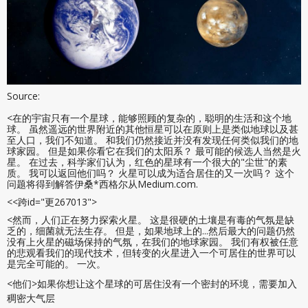
Source:
<在的宇宙只有一个星球，能够照顾的复杂的，聪明的生活和这个地
球。 虽然遥远的世界附近的其他恒星可以在原则上是类似地球以及甚
至人口，我们不知道。 和我们仍然接近并没有发现任何类似我们的地
球家园。 但是如果你看它在我们的太阳系？ 最可能的候选人当然是火
星。 在过去，科学家们认为，红色的星球有一个很大的"尘世"的素
质。 我可以返回他们吗？ 火星可以成为适合居住的又一次吗？ 这个
问题将得到解答伊桑*西格尔从Medium.com.
<<跨id="更267013">
<然而，人们正在努力探索火星。 这是很硬的土壤是有毒的气氛是缺
乏的，细菌就无法生存。 但是，如果地球上的...然后最大的问题仍然
没有上火星的磁场保持的气氛，在我们的地球家园。 我们有权被任意
的悲观看我们的现代技术，但转变的火星进入一个可居住的世界可以
是完全可能的。 一次。
<他们>如果你想让这个星球的可居住没有一个密封的环境，需要加入
稠密大气层