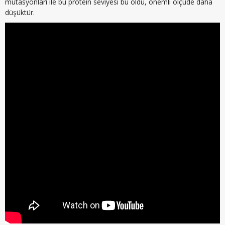
mutasyonları ile bu protein seviyesi bu oldu, önemli ölçüde daha
düşüktür.