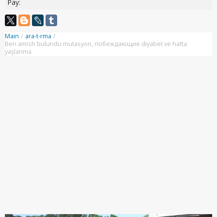
Pay:
Main
/
ara-t-rma
/
Ben amish bulundu mutasyon, побеждающие diyabet ve hatta
yaşlanma