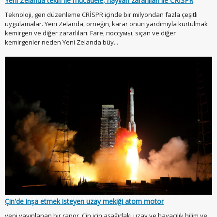
Yeni Zelanda teklif ile mücadele, hayvan zararlıları ile CRİSPR
Teknoloji, gen düzenleme CRİSPR içinde bir milyondan fazla çeşitli
uygulamalar. Yeni Zelanda, örneğin, karar onun yardımıyla kurtulmak
kemirgen ve diğer zararlıları. Fare, поссумы, sıçan ve diğer
kemirgenler neden Yeni Zelanda büy...
Çin'de inşa etmek isteyen uzay mekiği atom motor
yeni yayınlanan bir rapor, Çin için aşağıdaki uzay ve havacılık bilim ve