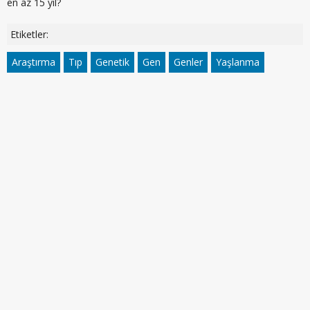
en az 15 yıl?
Etiketler:
Araştırma
Tıp
Genetik
Gen
Genler
Yaşlanma