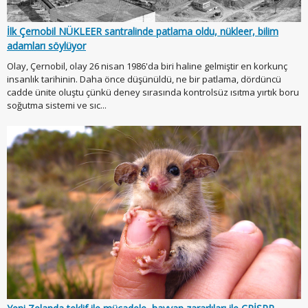
İlk Çernobil NÜKLEER santralinde patlama oldu, nükleer, bilim
adamları söylüyor
Olay, Çernobil, olay 26 nisan 1986'da biri haline gelmiştir en korkunç
insanlık tarihinin. Daha önce düşünüldü, ne bir patlama, dördüncü
cadde ünite oluştu çünkü deney sırasında kontrolsüz ısıtma yırtık boru
soğutma sistemi ve sıc...