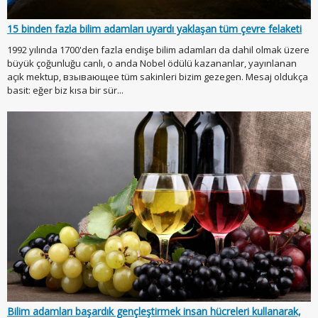
15 binden fazla bilim adamları uyardı yaklaşan tüm çevre felaketi
1992 yılında 1700'den fazla endişe bilim adamları da dahil olmak üzere
büyük çoğunluğu canlı, o anda Nobel ödülü kazananlar, yayınlanan
açık mektup, взывающее tüm sakinleri bizim gezegen. Mesaj oldukça
basit: eğer biz kısa bir sür...
Bilim adamları başardık gençleştirmek insan hücreleri kullanarak,