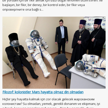
bir yordam için bir fikir almak için bazı doğal fenomen bizim Evren. İle
başlayın, bir fikir, bir deney, bir kontrol edin, bir fikir veya
опровергните ona bağlı s...
Filozof: kolonistler Mars hayatta olmaz din olmadan
Hiçbir şey hayatta kalmak için zor olacak gelecek марсианским
колонистам? Su olmadan, yemek, gerekli donanım ve ekipmanı, iyi