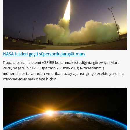
NASA testleri geçti süpersonik paraşüt mars
Парашютная sistemi ASPİRE kullanmak istediğiniz görev için Mars
2020, başarılı bir ilk . Süpersonik «uzay oluğu» tasarlanmış
mühendisler tarafından Amerikan uzay ajansı için gelecekte yardımcı
спускаемому makineye hiçbir...