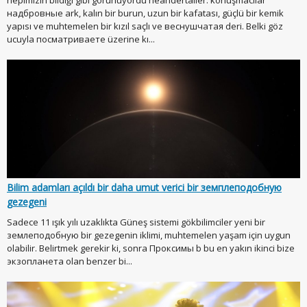
надбровные ark, kalın bir burun, uzun bir kafatası, güçlü bir kemik
yapısı ve muhtemelen bir kızıl saçlı ve веснушчатая deri. Belki göz
ucuyla посматриваете üzerine kı...
Bilim adamları açıldı bir daha umut verici bir земплеподобную
gezegeni
Sadece 11 ışık yılı uzaklıkta Güneş sistemi gökbilimciler yeni bir
землеподобную bir gezegenin iklimi, muhtemelen yaşam için uygun
olabilir. Belirtmek gerekir ki, sonra Проксимы b bu en yakın ikinci bize
экзопланета olan benzer bi...