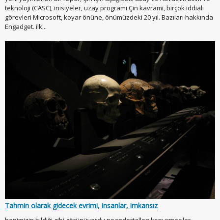
teknoloji (CASC), inisiyeler, uzay programı Çin kavrami, birçok iddialı
görevleri Microsoft, koyar önüne, önümüzdeki 20 yıl. Bazıları hakkında
Engadget. ilk...
Tahmin olarak gidecek evrimi, insanlar, imkansız
hepimizin bildiği gibi görünüyordu neandertaller: konuşmacılar