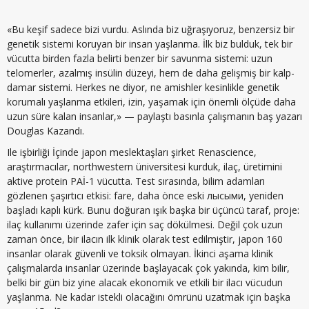
«Bu keşif sadece bizi vurdu. Aslında biz uğraşıyoruz, benzersiz bir
genetik sistemi koruyan bir insan yaşlanma. İlk biz bulduk, tek bir
vücutta birden fazla belirti benzer bir savunma sistemi: uzun
telomerler, azalmış insülin düzeyi, hem de daha gelişmiş bir kalp-
damar sistemi. Herkes ne diyor, ne amishler kesinlikle genetik
korumalı yaşlanma etkileri, izin, yaşamak için önemli ölçüde daha
uzun süre kalan insanlar,» — paylaştı basınla çalışmanın baş yazarı
Douglas Kazandı.
Ile işbirliği İçinde japon meslektaşları şirket Renascience,
araştırmacılar, northwestern üniversitesi kurduk, ilaç, üretimini
aktive protein PAİ-1 vücutta. Test sırasında, bilim adamları
gözlenen şaşırtıcı etkisi: fare, daha önce eski лысыми, yeniden
başladı kaplı kürk. Bunu doğuran ışık başka bir üçüncü taraf, proje:
ilaç kullanımı üzerinde zafer için saç dökülmesi. Değil çok uzun
zaman önce, bir ilacın ilk klinik olarak test edilmiştir, japon 160
insanlar olarak güvenli ve toksik olmayan. İkinci aşama klinik
çalışmalarda insanlar üzerinde başlayacak çok yakında, kim bilir,
belki bir gün biz yine alacak ekonomik ve etkili bir ilacı vücudun
yaşlanma. Ne kadar istekli olacağını ömrünü uzatmak için başka