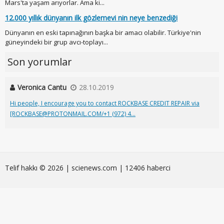
Mars'ta yaşam arıyorlar. Ama ki...
12.000 yıllık dünyanın ilk gözlemevi nin neye benzediği
Dünyanın en eski tapınağının başka bir amacı olabilir. Türkiye'nin
güneyindeki bir grup avcı-toplayı...
Son yorumlar
Veronica Cantu
28.10.2019
Hi people, I encourage you to contact ROCKBASE CREDIT REPAIR via
[ROCKBASE@PROTONMAIL.COM/+1 (972) 4...
Telif hakkı © 2026 | scienews.com | 12406 haberci