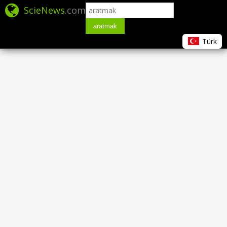
ScieNews
.com
aratmak
Türk