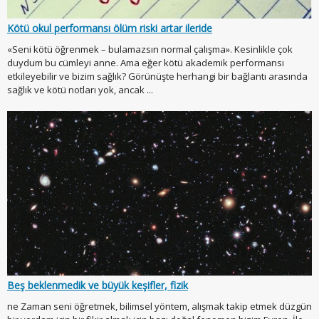
Kötü okul performansı ölüm riski artar ileride
«Seni kötü öğrenmek – bulamazsın normal çalışma». Kesinlikle çok
duydum bu cümleyi anne. Ama eğer kötü akademik performansı
etkileyebilir ve bizim sağlık? Görünüşte herhangi bir bağlantı arasında
sağlık ve kötü notları yok, ancak ...
Beş beklenmedik ve büyük keşifler, fizik
ne Zaman seni öğretmek, bilimsel yöntem, alışmak takip etmek düzgün