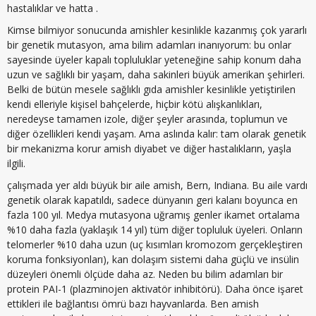
hastalıklar ve hatta .
Kimse bilmiyor sonucunda amishler kesinlikle kazanmış çok yararlı
bir genetik mutasyon, ama bilim adamları inanıyorum: bu onlar
sayesinde üyeler kapalı topluluklar yeteneğine sahip konum daha
uzun ve sağlıklı bir yaşam, daha sakinleri büyük amerikan şehirleri.
Belki de bütün mesele sağlıklı gıda amishler kesinlikle yetiştirilen
kendi elleriyle kişisel bahçelerde, hiçbir kötü alışkanlıkları,
neredeyse tamamen izole, diğer şeyler arasında, toplumun ve
diğer özellikleri kendi yaşam. Ama aslında kalır: tam olarak genetik
bir mekanizma korur amish diyabet ve diğer hastalıkların, yaşla
ilgili.
çalışmada yer aldı büyük bir aile amish, Bern, Indiana. Bu aile vardı
genetik olarak kapatıldı, sadece dünyanın geri kalanı boyunca en
fazla 100 yıl. Medya mutasyona uğramış genler ikamet ortalama
%10 daha fazla (yaklaşık 14 yıl) tüm diğer topluluk üyeleri. Onların
telomerler %10 daha uzun (uç kısımları kromozom gerçekleştiren
koruma fonksiyonları), kan dolaşım sistemi daha güçlü ve insülin
düzeyleri önemli ölçüde daha az. Neden bu bilim adamları bir
protein PAI-1 (plazminojen aktivatör inhibitörü). Daha önce işaret
ettikleri ile bağlantısı ömrü bazı hayvanlarda. Ben amish