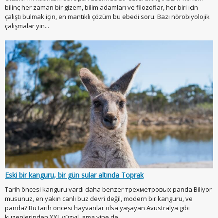
bilinç her zaman bir gizem, bilim adamları ve filozoflar, her biri için
çalıştı bulmak için, en mantıklı çözüm bu ebedi soru. Bazı nörobiyolojik
çalışmalar yin...
Eski bir kanguru, bir gün sular altında Toprak
Tarih öncesi kanguru vardı daha benzer трехметровых panda Biliyor
musunuz, en yakın canlı buz devri değil, modern bir kanguru, ve
panda? Bu tarih öncesi hayvanlar olsa yaşayan Avustralya gibi
kuzenlerinden XXI. yüzyıl, ama yine de...