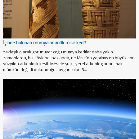
İçinde bulunan mumyalar antik mısır kedi?
Yaklaşık olarak görünüyor çoğu mumya kediler daha yakın
zamanlarda, biz söylendi hakkında, ne Mısır'da yapılmış en büyük son
yüzyılda arkeolojik keşif. Mesele şu ki, yerel arkeologlar bulmak
mümkün değildi dokunduğu soyguncular. B...