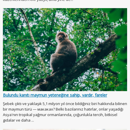
Bulundu kanıtı maymun yeteneğine sahip, vardır, fareler
Şebek çıktı ve yaklaşık 5,1 milyon yıl önce bildiğiniz biri hakkında bilinen
bir maymun türü — макаках? Belki bazılarınız hatırlar, onlar yaşadığı
Asya'nın tropikal yağmur ormanlarında, çoğunlukla tercih, bitkisel
gıdalar ve daha ...