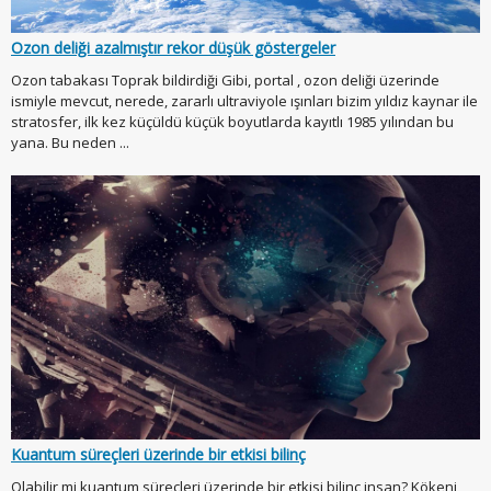
Ozon deliği azalmıştır rekor düşük göstergeler
Ozon tabakası Toprak bildirdiği Gibi, portal , ozon deliği üzerinde
ismiyle mevcut, nerede, zararlı ultraviyole ışınları bizim yıldız kaynar ile
stratosfer, ilk kez küçüldü küçük boyutlarda kayıtlı 1985 yılından bu
yana. Bu neden ...
Kuantum süreçleri üzerinde bir etkisi bilinç
Olabilir mi kuantum süreçleri üzerinde bir etkisi bilinç insan? Kökeni