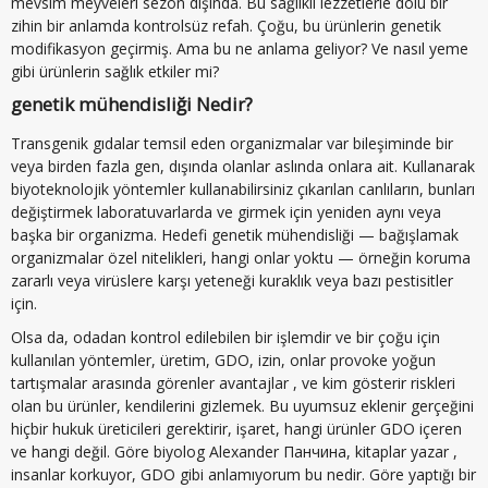
mevsim meyveleri sezon dışında. Bu sağlıklı lezzetlerle dolu bir
zihin bir anlamda kontrolsüz refah. Çoğu, bu ürünlerin genetik
modifikasyon geçirmiş. Ama bu ne anlama geliyor? Ve nasıl yeme
gibi ürünlerin sağlık etkiler mi?
genetik mühendisliği Nedir?
Transgenik gıdalar temsil eden organizmalar var bileşiminde bir
veya birden fazla gen, dışında olanlar aslında onlara ait. Kullanarak
biyoteknolojik yöntemler kullanabilirsiniz çıkarılan canlıların, bunları
değiştirmek laboratuvarlarda ve girmek için yeniden aynı veya
başka bir organizma. Hedefi genetik mühendisliği — bağışlamak
organizmalar özel nitelikleri, hangi onlar yoktu — örneğin koruma
zararlı veya virüslere karşı yeteneği kuraklık veya bazı pestisitler
için.
Olsa da, odadan kontrol edilebilen bir işlemdir ve bir çoğu için
kullanılan yöntemler, üretim, GDO, izin, onlar provoke yoğun
tartışmalar arasında görenler avantajlar , ve kim gösterir riskleri
olan bu ürünler, kendilerini gizlemek. Bu uyumsuz eklenir gerçeğini
hiçbir hukuk üreticileri gerektirir, işaret, hangi ürünler GDO içeren
ve hangi değil. Göre biyolog Alexander Панчина, kitaplar yazar ,
insanlar korkuyor, GDO gibi anlamıyorum bu nedir. Göre yaptığı bir