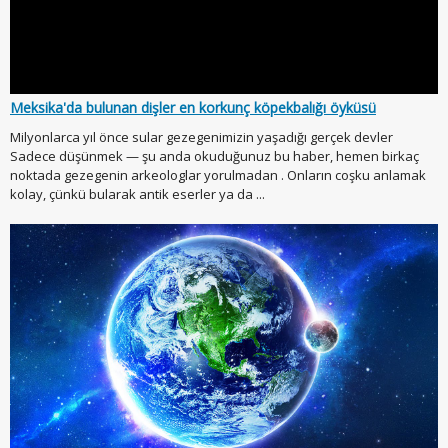
Meksika'da bulunan dişler en korkunç köpekbalığı öyküsü
Milyonlarca yıl önce sular gezegenimizin yaşadığı gerçek devler
Sadece düşünmek — şu anda okuduğunuz bu haber, hemen birkaç
noktada gezegenin arkeologlar yorulmadan . Onların coşku anlamak
kolay, çünkü bularak antik eserler ya da ...