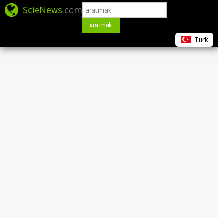
ScieNews
.com
aratmak
Türk