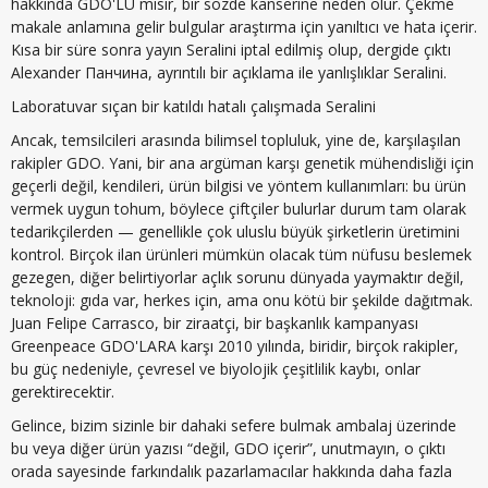
hakkında GDO'LU mısır, bir sözde kanserine neden olur. Çekme
makale anlamına gelir bulgular araştırma için yanıltıcı ve hata içerir.
Kısa bir süre sonra yayın Seralini iptal edilmiş olup, dergide çıktı
Alexander Панчина, ayrıntılı bir açıklama ile yanlışlıklar Seralini.
Laboratuvar sıçan bir katıldı hatalı çalışmada Seralini
Ancak, temsilcileri arasında bilimsel topluluk, yine de, karşılaşılan
rakipler GDO. Yani, bir ana argüman karşı genetik mühendisliği için
geçerli değil, kendileri, ürün bilgisi ve yöntem kullanımları: bu ürün
vermek uygun tohum, böylece çiftçiler bulurlar durum tam olarak
tedarikçilerden — genellikle çok uluslu büyük şirketlerin üretimini
kontrol. Birçok ilan ürünleri mümkün olacak tüm nüfusu beslemek
gezegen, diğer belirtiyorlar açlık sorunu dünyada yaymaktır değil,
teknoloji: gıda var, herkes için, ama onu kötü bir şekilde dağıtmak.
Juan Felipe Carrasco, bir ziraatçi, bir başkanlık kampanyası
Greenpeace GDO'LARA karşı 2010 yılında, biridir, birçok rakipler,
bu güç nedeniyle, çevresel ve biyolojik çeşitlilik kaybı, onlar
gerektirecektir.
Gelince, bizim sizinle bir dahaki sefere bulmak ambalaj üzerinde
bu veya diğer ürün yazısı “değil, GDO içerir”, unutmayın, o çıktı
orada sayesinde farkındalık pazarlamacılar hakkında daha fazla