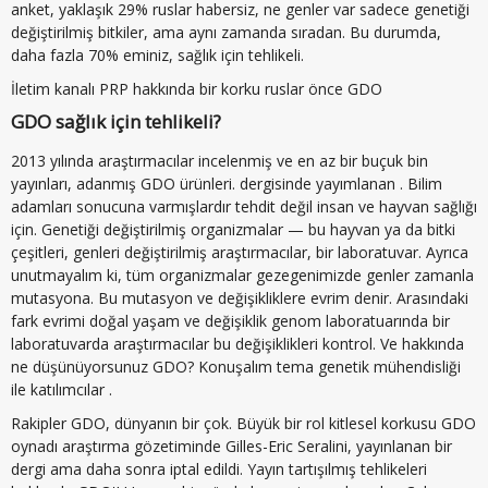
anket, yaklaşık 29% ruslar habersiz, ne genler var sadece genetiği
değiştirilmiş bitkiler, ama aynı zamanda sıradan. Bu durumda,
daha fazla 70% eminiz, sağlık için tehlikeli.
İletim kanalı PRP hakkında bir korku ruslar önce GDO
GDO sağlık için tehlikeli?
2013 yılında araştırmacılar incelenmiş ve en az bir buçuk bin
yayınları, adanmış GDO ürünleri. dergisinde yayımlanan . Bilim
adamları sonucuna varmışlardır tehdit değil insan ve hayvan sağlığı
için. Genetiği değiştirilmiş organizmalar — bu hayvan ya da bitki
çeşitleri, genleri değiştirilmiş araştırmacılar, bir laboratuvar. Ayrıca
unutmayalım ki, tüm organizmalar gezegenimizde genler zamanla
mutasyona. Bu mutasyon ve değişikliklere evrim denir. Arasındaki
fark evrimi doğal yaşam ve değişiklik genom laboratuarında bir
laboratuvarda araştırmacılar bu değişiklikleri kontrol. Ve hakkında
ne düşünüyorsunuz GDO? Konuşalım tema genetik mühendisliği
ile katılımcılar .
Rakipler GDO, dünyanın bir çok. Büyük bir rol kitlesel korkusu GDO
oynadı araştırma gözetiminde Gilles-Eric Seralini, yayınlanan bir
dergi ama daha sonra iptal edildi. Yayın tartışılmış tehlikeleri