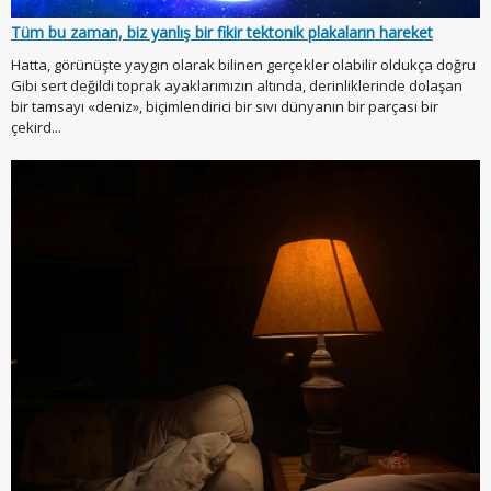
Tüm bu zaman, biz yanlış bir fikir tektonik plakaların hareket
Hatta, görünüşte yaygın olarak bilinen gerçekler olabilir oldukça doğru
Gibi sert değildi toprak ayaklarımızın altında, derinliklerinde dolaşan
bir tamsayı «deniz», biçimlendirici bir sıvı dünyanın bir parçası bir
çekird...