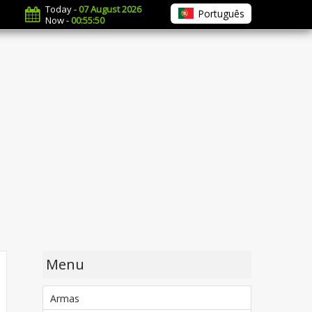
Today -
07 August 2026
Português
Now -
00:55:51
Menu
Armas