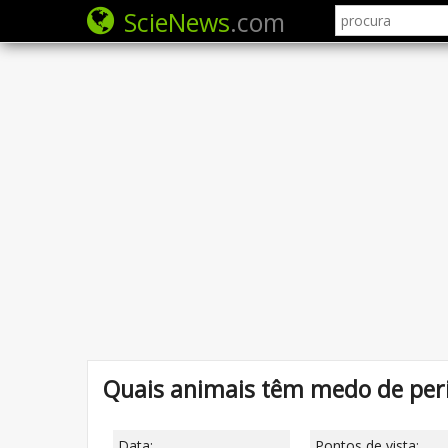
ScieNews
.com
Quais animais têm medo de per
Data:
Pontos de vista: