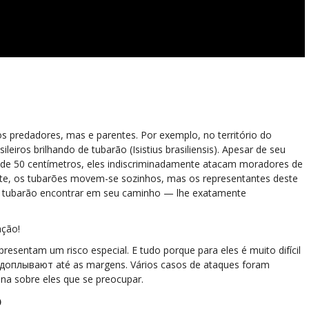
 predadores, mas e parentes. Por exemplo, no território do
leiros brilhando de tubarão (Isistius brasiliensis). Apesar de seu
de 50 centímetros, eles indiscriminadamente atacam moradores de
te, os tubarões movem-se sozinhos, mas os representantes deste
l tubarão encontrar em seu caminho — lhe exatamente
ação!
resentam um risco especial. E tudo porque para eles é muito difícil
 доплывают até as margens. Vários casos de ataques foram
na sobre eles que se preocupar.
o