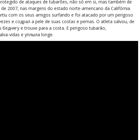
protegido de ataques de tubarões, não só em si, mas também de
de 2007, nas margens do estado norte-americano da Califórnia.
rtiu com os seus amigos surfando e foi atacado por um perigoso
ezes e содрал a pele de suas costas e pernas. O atleta salvou, de
 беднягу e trouxe para a costa. E perigoso tubarão,
lva-vidas e уплыла longe.