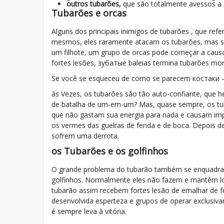
outros tubarões,
que são totalmente avessos a 
Tubarões e orcas
Alguns dos principais inimigos de tubarões , que re
mesmos, eles raramente atacam os tubarões, mas se
um filhote, um grupo de orcas pode começar a causa
fortes lesões, зубатые baleias termina tubarões mor
Se você se esqueceu de como se parecem костаки —
às Vezes, os tubarões são tão auto-confiante, que 
de batalha de um-em-um? Mas, quase sempre, os tu
que não gastam sua energia para nada e causam impa
os vermes das guelras de fenda e de boca. Depois d
sofrem uma derrota.
os Tubarões e os golfinhos
O grande problema do tubarão também se enquadra
golfinhos. Normalmente eles não fazem e mantêm lo
tubarão assim recebem fortes lesão de emalhar de 
desenvolvida esperteza e grupos de operar exclusiv
é sempre leva à vitória.