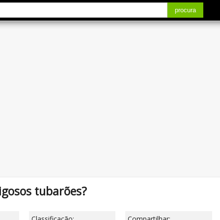
procura
igosos tubarões?
Classificação:
Compartilhar: