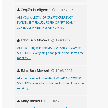
Cryp7o Intelligence
22.07.2025
ARE YOU A VICTIM OF CRYPTOCURRENCY
INVESTMENT FRAUD, FOREX OR NFT SCAM?
SCHEDULE A MEETING WITH AN E...
Edna Ben Maxwell
12.03.2025
After working with the MARK WIZARD RECOVERY
SOLUTION, everything changed for me. It was the
most try...
Edna Ben Maxwell
12.03.2025
After working with the MARK WIZARD RECOVERY
SOLUTION, everything changed for me. It was the
most try...
Mary Ramirez
25.02.2025