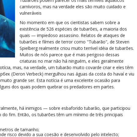
Tubarões podem parecer os mais terríveis aquáticos
carnívoros, mas na verdade eles são muito cuidado e
vulneráveis
No momento em que os cientistas sabem sobre a
existência de 526 espécies de tubarões, a maioria dos
quais — impiedoso assassino. Relatos de ataques de
tubarões e filmes de terror como "Tubarão", de Steven
Spielberg realmente criou muito terrível idéia de tubarões.
Muitos de nós parece que é mais perigoso dessas
criaturas no mar não há ninguém, e eles geralmente
tícia, mas, na verdade, um tubarão muito covarde criar e eles têm
бек (Deron Verbeck) mergulhou nas águas da costa do havaí e viu
a muito grande ser. Esta notícia é uma excelente ocasião para
alguns dos quais podem quebrar os predadores em partes.
almente, há inimigos — sobre esbaforido tubarão, que participou
 do fim. Então, os tubarões têm um mínimo de três principais
metros de tamanho;
e risco devido a sua coesão e desenvolvido pelo intelecto;