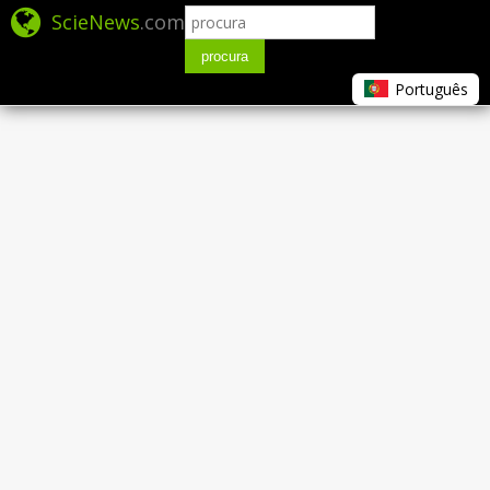
ScieNews
.com
procura
Português