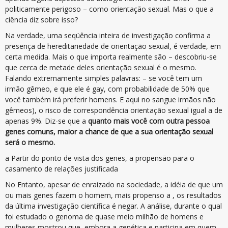
politicamente perigoso – como orientação sexual. Mas o que a
ciência diz sobre isso?
Na verdade, uma seqüência inteira de investigação confirma a
presença de hereditariedade de orientação sexual, é verdade, em
certa medida. Mais o que importa realmente são – descobriu-se
que cerca de metade deles orientação sexual é o mesmo.
Falando extremamente simples palavras: – se você tem um
irmão gêmeo, e que ele é gay, com probabilidade de 50% que
você também irá preferir homens. E aqui no sangue irmãos não
gêmeos), o risco de correspondência orientação sexual igual a de
apenas 9%. Diz-se que a
quanto mais você com outra pessoa
genes comuns, maior a chance de que a sua orientação sexual
será o mesmo.
a Partir do ponto de vista dos genes, a propensão para o
casamento de relações justificada
No Entanto, apesar de enraizado na sociedade, a idéia de que um
ou mais genes fazem o homem, mais propenso a , os resultados
da última investigação científica é negar. A análise, durante o qual
foi estudado o genoma de quase meio milhão de homens e
mulheres mostrou que, embora a genética e participa em quem