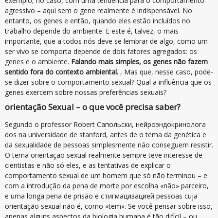
exemplo, no caso, com uma tendência para o comportamento
agressivo – aqui sem o gene realmente é indispensável. No
entanto, os genes e então, quando eles estão incluídos no
trabalho depende do ambiente. E este é, talvez, o mais
importante, que a todos nós deve se lembrar de algo, como um
ser vivo se comporta depende de dois fatores agregados: os
genes e o ambiente.
Falando mais simples, os genes não fazem
sentido fora do contexto ambiental.
, Mas que, nesse caso, pode-
se dizer sobre o comportamento sexual? Qual a influência que os
genes exercem sobre nossas preferências sexuais?
orientação Sexual – o que você precisa saber?
Segundo o professor Robert Сапольски, нейроэндокринолога
dos na universidade de stanford, antes de o tema da genética e
da sexualidade de pessoas simplesmente não conseguem resistir.
O tema orientação sexual realmente sempre teve interesse de
cientistas e não só eles, e as tentativas de explicar o
comportamento sexual de um homem que só não terminou – e
com a introdução da pena de morte por escolha «não» parceiro,
e uma longa pena de prisão e стигмацизацией pessoas cuja
orientação sexual não é, como «tem». Se você pensar sobre isso,
apenas alguns aspectos da biologia humana é tão difícil – ou