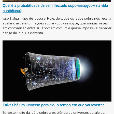
Qual é a probabilidade de ser infectado коронавирусом na vida
quotidiana?
isso É algum tipo de loucura! Hoje, de todos os lados sobre nós recai a
avalanche de informações sobre коронавирусе, que, muitas vezes
em contradição entre si. O homem comum é quase impossível separar
o trigo do joio. Os cientista...
Talvez há um Universo paralelo, o tempo em que vai reverter
Eu gosto muito da idéia sobre a existência de universos paralelos.