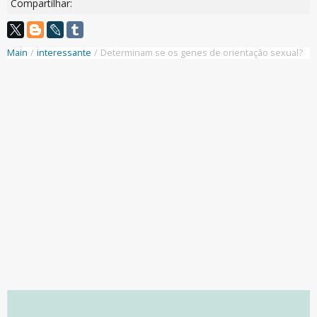
Compartilhar:
Main
/
interessante
/
Determinam se os genes de orientação sexual?