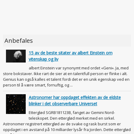
Anbefales
15 av de beste sitater av albert Einstein om
vitenskap og liv
albert Einstein var synonymt med ordet «Geni». Ja, med
store bokstaver. Ikke rart de sier at en talentfull person er flinke i alt.
Genius kan også kalles et talent fordi det er en unik egenskap ved en
person til å være smart, fornuftig, og ...
Astronomer har oppdaget effekten av de eldste
blinker i det observerbare Universet
Etterglød SGRB181123B, fanget av Gemini Nord-
teleskopet. Den etterglød merket med en sirkel.
Astronomer registrert etterglød av de svake og rask burst som er
oppdaget i en avstand på 10 milliarder lysår fra Jorden. Dette etterglød