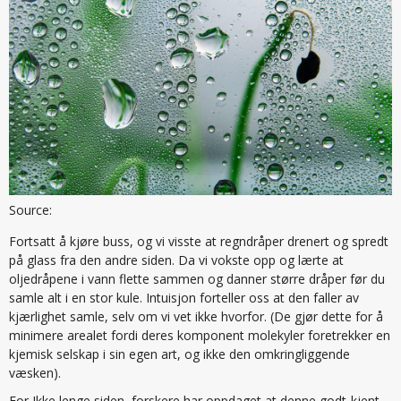
Source:
Fortsatt å kjøre buss, og vi visste at regndråper drenert og spredt
på glass fra den andre siden. Da vi vokste opp og lærte at
oljedråpene i vann flette sammen og danner større dråper før du
samle alt i en stor kule. Intuisjon forteller oss at den faller av
kjærlighet samle, selv om vi vet ikke hvorfor. (De gjør dette for å
minimere arealet fordi deres komponent molekyler foretrekker en
kjemisk selskap i sin egen art, og ikke den omkringliggende
væsken).
For Ikke lenge siden, forskere har oppdaget at denne godt-kjent