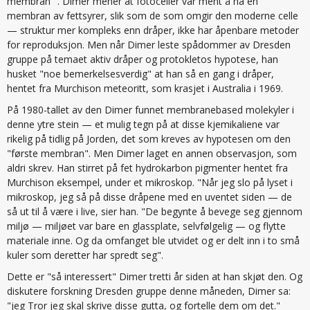
membran" . Dimer mener at fotoceller var ment å ha en
membran av fettsyrer, slik som de som omgir den moderne celle
— struktur mer kompleks enn dråper, ikke har åpenbare metoder
for reproduksjon. Men når Dimer leste spådommer av Dresden
gruppe på temaet aktiv dråper og protokletos hypotese, han
husket "noe bemerkelsesverdig" at han så en gang i dråper,
hentet fra Murchison meteoritt, som krasjet i Australia i 1969.
På 1980-tallet av den Dimer funnet membranebased molekyler i
denne ytre stein — et mulig tegn på at disse kjemikaliene var
rikelig på tidlig på Jorden, det som kreves av hypotesen om den
"første membran". Men Dimer laget en annen observasjon, som
aldri skrev. Han stirret på fet hydrokarbon pigmenter hentet fra
Murchison eksempel, under et mikroskop. "Når jeg slo på lyset i
mikroskop, jeg så på disse dråpene med en uventet siden — de
så ut til å være i live, sier han. "De begynte å bevege seg gjennom
miljø — miljøet var bare en glassplate, selvfølgelig — og flytte
materiale inne. Og da omfanget ble utvidet og er delt inn i to små
kuler som deretter har spredt seg".
Dette er "så interessert" Dimer tretti år siden at han skjøt den. Og
diskutere forskning Dresden gruppe denne måneden, Dimer sa:
"jeg Tror jeg skal skrive disse gutta, og fortelle dem om det."