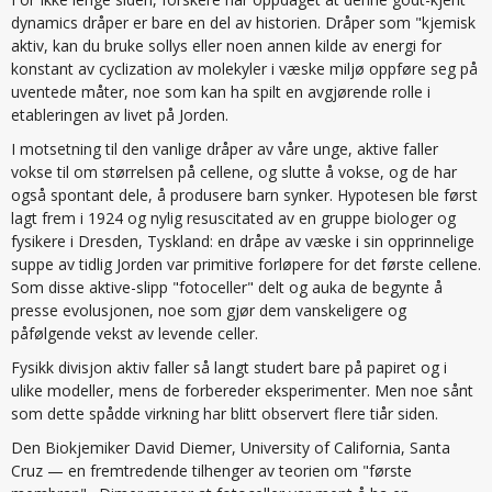
dynamics dråper er bare en del av historien. Dråper som "kjemisk
aktiv, kan du bruke sollys eller noen annen kilde av energi for
konstant av cyclization av molekyler i væske miljø oppføre seg på
uventede måter, noe som kan ha spilt en avgjørende rolle i
etableringen av livet på Jorden.
I motsetning til den vanlige dråper av våre unge, aktive faller
vokse til om størrelsen på cellene, og slutte å vokse, og de har
også spontant dele, å produsere barn synker. Hypotesen ble først
lagt frem i 1924 og nylig resuscitated av en gruppe biologer og
fysikere i Dresden, Tyskland: en dråpe av væske i sin opprinnelige
suppe av tidlig Jorden var primitive forløpere for det første cellene.
Som disse aktive-slipp "fotoceller" delt og auka de begynte å
presse evolusjonen, noe som gjør dem vanskeligere og
påfølgende vekst av levende celler.
Fysikk divisjon aktiv faller så langt studert bare på papiret og i
ulike modeller, mens de forbereder eksperimenter. Men noe sånt
som dette spådde virkning har blitt observert flere tiår siden.
Den Biokjemiker David Diemer, University of California, Santa
Cruz — en fremtredende tilhenger av teorien om "første