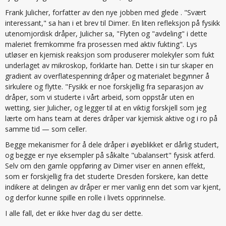
Frank Julicher, forfatter av den nye jobben med glede . "Svært
interessant," sa han i et brev til Dimer. En liten refleksjon på fysikk
utenomjordisk dråper, Julicher sa, "Flyten og "avdeling" i dette
maleriet fremkomme fra prosessen med aktiv fukting". Lys
utløser en kjemisk reaksjon som produserer molekyler som fukt
underlaget av mikroskop, forklarte han. Dette i sin tur skaper en
gradient av overflatespenning dråper og materialet begynner å
sirkulere og flytte. "Fysikk er noe forskjellig fra separasjon av
dråper, som vi studerte i vårt arbeid, som oppstår uten en
wetting, sier Julicher, og legger til at en viktig forskjell som jeg
lærte om hans team at deres dråper var kjemisk aktive og i ro på
samme tid — som celler.
Begge mekanismer for å dele dråper i øyeblikket er dårlig studert,
og begge er nye eksempler på såkalte "ubalansert" fysisk atferd.
Selv om den gamle oppføring av Dimer viser en annen effekt,
som er forskjellig fra det studerte Dresden forskere, kan dette
indikere at delingen av dråper er mer vanlig enn det som var kjent,
og derfor kunne spille en rolle i livets opprinnelse.
I alle fall, det er ikke hver dag du ser dette.