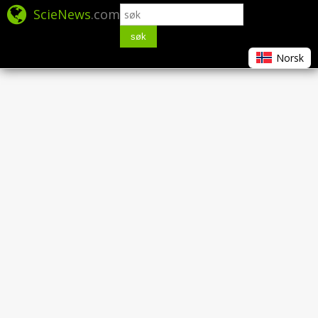
ScieNews
.com
søk
Norsk