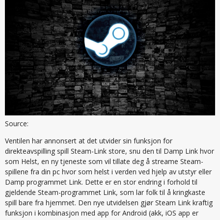
Source:
Ventilen har annonsert at det utvider sin funksjon for
direkteavspilling spill Steam-Link store, snu den til Damp Link hvor
som Helst, en ny tjeneste som vil tillate deg å streame Steam-
spillene fra din pc hvor som helst i verden ved hjelp av utstyr eller
Damp programmet Link. Dette er en stor endring i forhold til
gjeldende Steam-programmet Link, som lar folk til å kringkaste
spill bare fra hjemmet. Den nye utvidelsen gjør Steam Link kraftig
funksjon i kombinasjon med app for Android (akk, iOS app er