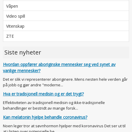
Våpen
Video spill
Vitenskap
ZTE
Siste nyheter
Hvordan oppfører aboriginske mennesker seg ved synet av
vanlige mennesker?
Det er slik vi representerer aboriginere. Mens nesten hele verden går
på jobb og gjør andre "moderne...
Hva er tradisjonell medisin og er det trygt?
Effektiviteten av tradisjonell medisin og ikke-tradisjonelle
behandlinger er bestridt av mange forsk...
Kan melatonin hjelpe behandle coronavirus?
Noen leger tror at søvnhormon hjelper med koronavirus Det ser ut til
at i listen over potensielle be...