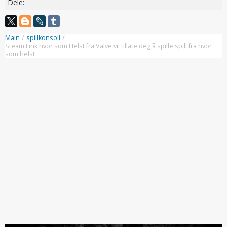
Dele:
Main
/
spillkonsoll
/
Steam Link hvor som Helst fra Valve vil tillate deg å spille spill fra hvor
som helst