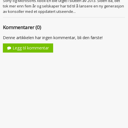
Sony og Microsofts Xbox-En ble utgitt i slutten av 2013. Siden da, det
tok mer enn fem år og selskaper har tid til å lansere en ny generasjon
av konsoller med et oppdatert utseende...
Kommentarer (0)
Denne artikkelen har ingen kommentar, bli den første!
Legg til kommentar