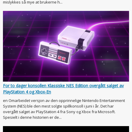
mislykkes så mye at brukerne h...
For to dager konsollen Klassiske NES Edition overgått salget av
PlayStation 4 og Xbox-En
en Omarbeidet versjon av den opprinnelige Nintendo Entertainment
System (NES) ble den mest solgte spillkonsoll i juni i år. Det har
overgått salget av PlayStation 4 fra Sony og Xbox fra Microsoft.
Spesielt i denne historien er de...