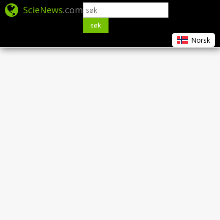
ScieNews
.com
søk
Norsk