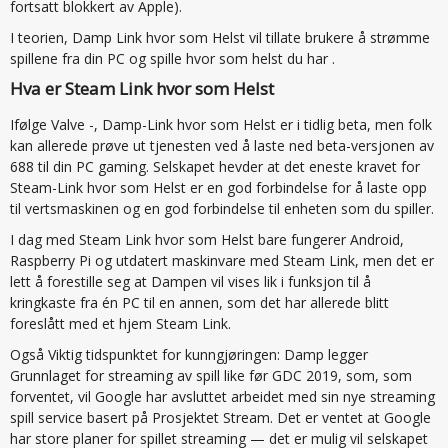
fortsatt blokkert av Apple).
I teorien, Damp Link hvor som Helst vil tillate brukere å strømme
spillene fra din PC og spille hvor som helst du har .
Hva er Steam Link hvor som Helst
Ifølge Valve -, Damp-Link hvor som Helst er i tidlig beta, men folk
kan allerede prøve ut tjenesten ved å laste ned beta-versjonen av
688 til din PC gaming. Selskapet hevder at det eneste kravet for
Steam-Link hvor som Helst er en god forbindelse for å laste opp
til vertsmaskinen og en god forbindelse til enheten som du spiller.
I dag med Steam Link hvor som Helst bare fungerer Android,
Raspberry Pi og utdatert maskinvare med Steam Link, men det er
lett å forestille seg at Dampen vil vises lik i funksjon til å
kringkaste fra én PC til en annen, som det har allerede blitt
foreslått med et hjem Steam Link.
Også Viktig tidspunktet for kunngjøringen: Damp legger
Grunnlaget for streaming av spill like før GDC 2019, som, som
forventet, vil Google har avsluttet arbeidet med sin nye streaming
spill service basert på Prosjektet Stream. Det er ventet at Google
har store planer for spillet streaming — det er mulig vil selskapet