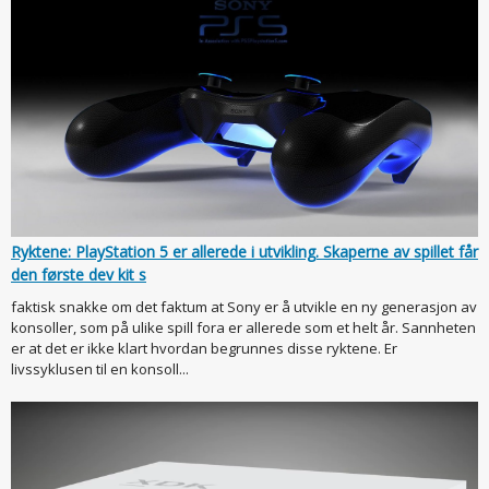
Ryktene: PlayStation 5 er allerede i utvikling. Skaperne av spillet får
den første dev kit s
faktisk snakke om det faktum at Sony er å utvikle en ny generasjon av
konsoller, som på ulike spill fora er allerede som et helt år. Sannheten
er at det er ikke klart hvordan begrunnes disse ryktene. Er
livssyklusen til en konsoll...