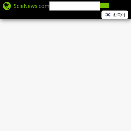
ScieNews
.com
한국어