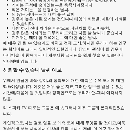
스파이더 앉아 움직이지의 센터에서 웹—나쁜 날씨입니다.
거미는 구석에 숨어있는—을 충족시켜줍니다.
작은 거미는—을 변경하는 날씨.
의 많은 거미는—에 대한 좋은 날씨.
경우에 늦은 가을,모기는 것입니다 태양에 비행을,겨울이 가벼울
수 있습니다.
나방 하기 전에 차가운 바람으로 피난처를 찾고 따뜻함.
경우 많은 지저귀는 귀뚜라미,그리고 다음 날 날씨가 좋습니다.
지저귀는 매미 잡 저녁에는—에 대한 좋은 날씨.
예 매우 긴 될 수 있습과도 바치고 전체 도서,하지만 우리가 하는 연구
는 웹사이트,그래서 일반적인 표현입니다. 당신이 관심이 될 경우에
다이빙을 이 항목에서 더 세부사항,표지판을 쉽게 찾을 수 있습니다
인터넷에 있습니다.
신뢰할 수 있습니 날씨 예보
위에서 언급한 바와 같이,의 정확도에 대한 예측은 주요 도시에 대한
95%이상입니다. 이것은 매우 좋은 지표,그러한 정보를 얻을 수 있는
시간에,다음이 될 것입니다 정확한으로는 우리가 쓴..제의 예측하지
않음.
와 스피커 TV. 때로는 그들은 예보,그러나 매우 드물게 본격적인었습
니다.
개인적으로,나는 결코 얻을 보 예측,로에 대해 무엇을 알 것이고,더욱
정확하게 보는 사실에서 아침에 집을 떠나기 전에. 의 연구 장기적인