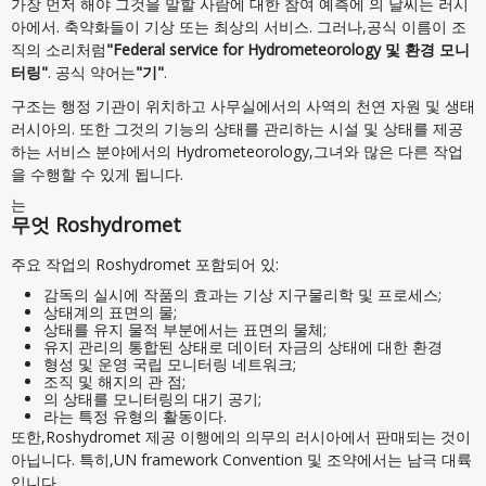
가장 먼저 해야 그것을 말할 사람에 대한 참여 예측에 의 날씨는 러시
아에서. 축약화들이 기상 또는 최상의 서비스. 그러나,공식 이름이 조
직의 소리처럼
"Federal service for Hydrometeorology 및 환경 모니
터링"
. 공식 약어는
"기"
.
구조는 행정 기관이 위치하고 사무실에서의 사역의 천연 자원 및 생태
러시아의. 또한 그것의 기능의 상태를 관리하는 시설 및 상태를 제공
하는 서비스 분야에서의 Hydrometeorology,그녀와 많은 다른 작업
을 수행할 수 있게 됩니다.
는
무엇 Roshydromet
주요 작업의 Roshydromet 포함되어 있:
감독의 실시에 작품의 효과는 기상 지구물리학 및 프로세스;
상태계의 표면의 물;
상태를 유지 물적 부분에서는 표면의 물체;
유지 관리의 통합된 상태로 데이터 자금의 상태에 대한 환경
형성 및 운영 국립 모니터링 네트워크;
조직 및 해지의 관 점;
의 상태를 모니터링의 대기 공기;
라는 특정 유형의 활동이다.
또한,Roshydromet 제공 이행에의 의무의 러시아에서 판매되는 것이
아닙니다. 특히,UN framework Convention 및 조약에서는 남극 대륙
입니다.