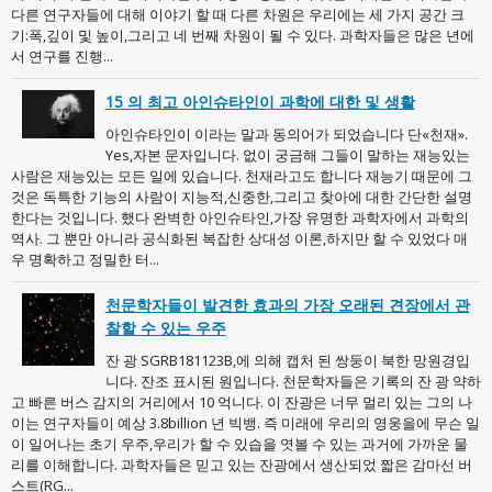
다른 연구자들에 대해 이야기 할 때 다른 차원은 우리에는 세 가지 공간 크
기:폭,깊이 및 높이,그리고 네 번째 차원이 될 수 있다. 과학자들은 많은 년에
서 연구를 진행...
15 의 최고 아인슈타인이 과학에 대한 및 생활
아인슈타인이 이라는 말과 동의어가 되었습니다 단«천재».
Yes,자본 문자입니다. 없이 궁금해 그들이 말하는 재능있는
사람은 재능있는 모든 일에 있습니다. 천재라고도 합니다 재능기 때문에 그
것은 독특한 기능의 사람이 지능적,신중한,그리고 찾아에 대한 간단한 설명
한다는 것입니다. 했다 완벽한 아인슈타인,가장 유명한 과학자에서 과학의
역사. 그 뿐만 아니라 공식화된 복잡한 상대성 이론,하지만 할 수 있었다 매
우 명확하고 정밀한 터...
천문학자들이 발견한 효과의 가장 오래된 견장에서 관
찰할 수 있는 우주
잔 광 SGRB181123B,에 의해 캡처 된 쌍둥이 북한 망원경입
니다. 잔조 표시된 원입니다. 천문학자들은 기록의 잔 광 약하
고 빠른 버스 감지의 거리에서 10 억니다. 이 잔광은 너무 멀리 있는 그의 나
이는 연구자들이 예상 3.8billion 년 빅뱅. 즉 미래에 우리의 영웅을에 무슨 일
이 일어나는 초기 우주,우리가 할 수 있습을 엿볼 수 있는 과거에 가까운 물
리를 이해합니다. 과학자들은 믿고 있는 잔광에서 생산되었 짧은 감마선 버
스트(RG...