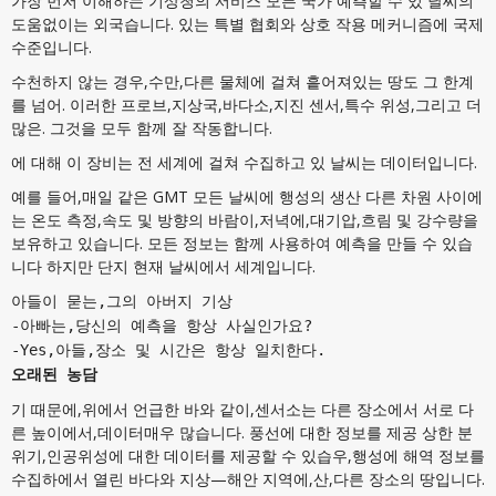
가장 먼저 이해하는 기상청의 서비스 모든 국가 예측할 수 있 날씨의
도움없이는 외국습니다. 있는 특별 협회와 상호 작용 메커니즘에 국제
수준입니다.
수천하지 않는 경우,수만,다른 물체에 걸쳐 흩어져있는 땅도 그 한계
를 넘어. 이러한 프로브,지상국,바다소,지진 센서,특수 위성,그리고 더
많은. 그것을 모두 함께 잘 작동합니다.
에 대해 이 장비는 전 세계에 걸쳐 수집하고 있 날씨는 데이터입니다.
예를 들어,매일 같은 GMT 모든 날씨에 행성의 생산 다른 차원 사이에
는 온도 측정,속도 및 방향의 바람이,저녁에,대기압,흐림 및 강수량을
보유하고 있습니다. 모든 정보는 함께 사용하여 예측을 만들 수 있습
니다 하지만 단지 현재 날씨에서 세계입니다.
아들이 묻는,그의 아버지 기상
-아빠는,당신의 예측을 항상 사실인가요?
-Yes,아들,장소 및 시간은 항상 일치한다.
오래된 농담
기 때문에,위에서 언급한 바와 같이,센서소는 다른 장소에서 서로 다
른 높이에서,데이터매우 많습니다. 풍선에 대한 정보를 제공 상한 분
위기,인공위성에 대한 데이터를 제공할 수 있습우,행성에 해역 정보를
수집하에서 열린 바다와 지상—해안 지역에,산,다른 장소의 땅입니다.