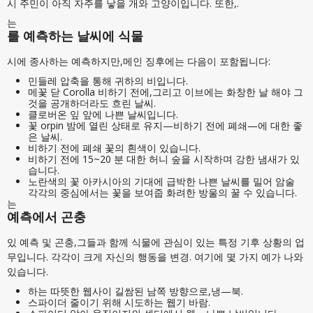
시 주민이 아직 자주를 낳을 개와 고양이입니다. 또한,.
는
를 예측하는 날씨에 식물
시에 종사하는 예측하지만,메인 징후에는 다음이 포함됩니다:
민들레 압축을 통해 귀하의 비입니다.
메꽃 닫 Corolla 비하기 전에,그리고 이브에는 화창한 날 해야 그
것을 공개하더라도 흐린 날씨.
클로버온 잎 앞에 나쁜 날씨입니다.
꽃 orpin 밤에 열린 상태로 유지—비하기 전에 폐쇄—에 대한 좋
은 날씨.
비하기 전에 폐쇄 꽃의 흰색이 있습니다.
비하기 전에 15~20 분 대한 허니 숲을 시작하며 강한 냄새가 있
습니다.
노란색의 꽃 아카시아의 기대에 급박한 나쁜 날씨를 밀어 암술
각각의 중심에서는 꽃을 보여줍 화려한 방울의 꿀 수 있습니다.
는
예측에서 곤충
있 예측 및 곤충,그들과 함께 식물에 관심이 있는 특정 기후 상황의 업
무입니다. 각각이 크게 자신의 행동을 변경. 여기에 몇 가지 예가 나와
있습니다.
하는 따뜻한 웹사이 길쌈된 남쪽 방향으로,냉—북.
스파이더 줄이기 위해 시도하는 웹기 바람.