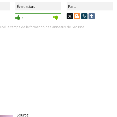
Évaluation:
Part:
1
0
rouvé le temps de la formation des anneaux de Saturne
Source: