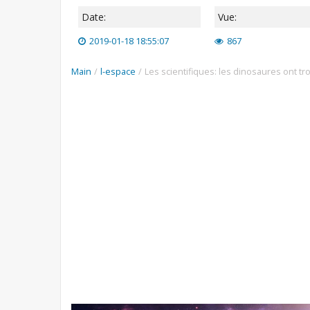
Date:
Vue:
2019-01-18 18:55:07
867
Main
/
l-espace
/
Les scientifiques: les dinosaures ont t