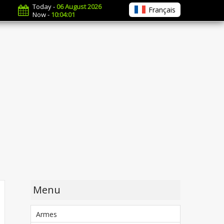
Today -
06 August 2026
Français
Now -
10:04:02
Menu
Armes