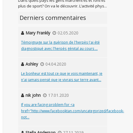
Dans quels pays les gens marchent-ils et font-ils
plus de sport? On va le découvrir. L’activité phys...
Derniers commentaires
Mary Frankly
02.05.2020
Témoignage sur la guérison de l'herpès J'ai été
diagnostiqué avec l'herpès génital au cours ...
Ashley
04.04.2020
Le bonheur est tout ce que je vois maintenant, je
n'ai jamais pensé que je vivrais sur terre avant...
nik john
17.01.2020
If you are facing problem for <a
href="http://www.facebooktan.com/uncategorized/facebook-
not...
Stella Anderson
27.11.2019