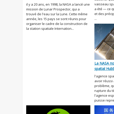
vaisseau spa
il y a 20 ans, en 1998, la NASA a lancé une
a été — ce q
mission de Lunar Prospector, qui a
et des préci
trouvé de l'eau sur la Lune. Cette même
...
année, les 15 pays se sont réunis pour
organiser le cadre de la construction de
la station spatiale Internation...
La NASA по
spatial Hub
l'agence spa
avoir réussi
problème, qui
rupture du t
l'agence esp
puisse repren