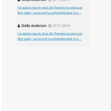
J'ai appris que le virus de l'herpès ne peut pas
être guéri, j'ai eu tort! La phytothérapie m'a ...
Stella Anderson
27.11.2019
J'ai appris que le virus de l'herpès ne peut pas
être guéri, j'ai eu tort! La phytothérapie m'a ...