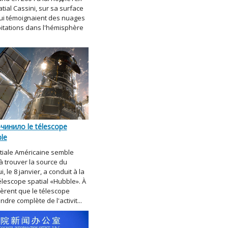
tial Cassini, sur sa surface
ui témoignaient des nuages
pitations dans l'hémisphère
чинило le télescope
ble
tiale Américaine semble
 à trouver la source du
, le 8 janvier, a conduit à la
élescope spatial «Hubble». À
èrent que le télescope
dre complète de l'activit...