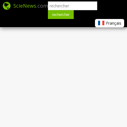
ScieNews
.com
rechercher
Français