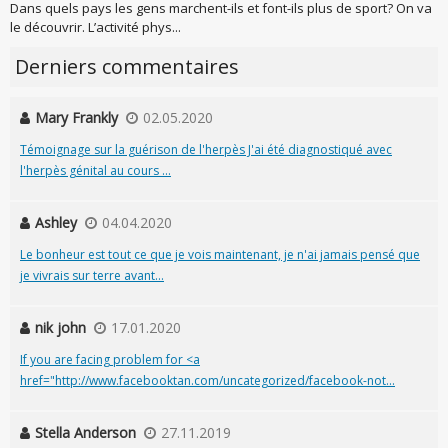
Dans quels pays les gens marchent-ils et font-ils plus de sport? On va
le découvrir. L’activité phys...
Derniers commentaires
Mary Frankly
02.05.2020
Témoignage sur la guérison de l'herpès J'ai été diagnostiqué avec
l'herpès génital au cours ...
Ashley
04.04.2020
Le bonheur est tout ce que je vois maintenant, je n'ai jamais pensé que
je vivrais sur terre avant...
nik john
17.01.2020
If you are facing problem for <a
href="http://www.facebooktan.com/uncategorized/facebook-not...
Stella Anderson
27.11.2019