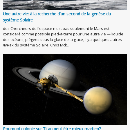
Une autre vie: à la recherche d'un second de la genèse du
système Solaire
des Chercheurs de l'espace n'est pas seulement le Mars est
considéré comme possible pied-à-terre pour une autre vie — liquide
des océans, piégées sous la glace de la glace, il ya quelques autres
лунах du système Solaire. Chris Mck...
Pourquoi colonie sur Titan peut être mieux martien?