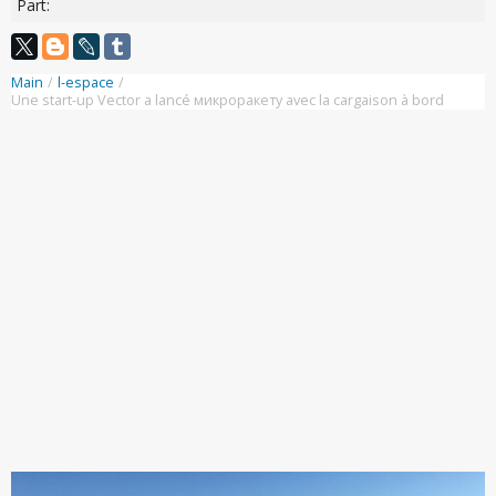
Part:
Main
/
l-espace
/
Une start-up Vector a lancé микроракету avec la cargaison à bord