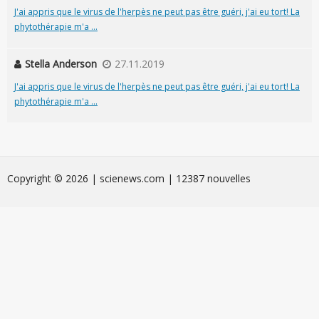
J'ai appris que le virus de l'herpès ne peut pas être guéri, j'ai eu tort! La
phytothérapie m'a ...
Stella Anderson
27.11.2019
J'ai appris que le virus de l'herpès ne peut pas être guéri, j'ai eu tort! La
phytothérapie m'a ...
Сopyright © 2026 | scienews.com | 12387 nouvelles